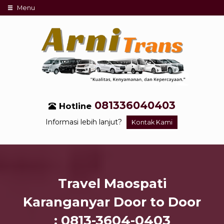
Menu
081336040403
Hotline
Informasi lebih lanjut?
Kontak Kami
Travel Maospati
Karanganyar Door to Door
: 0813-3604-0403