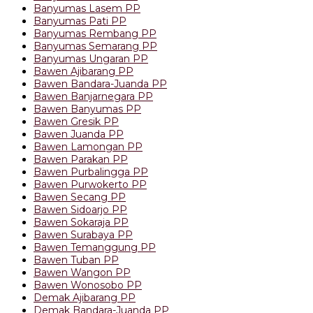
Banyumas Lasem PP
Banyumas Pati PP
Banyumas Rembang PP
Banyumas Semarang PP
Banyumas Ungaran PP
Bawen Ajibarang PP
Bawen Bandara-Juanda PP
Bawen Banjarnegara PP
Bawen Banyumas PP
Bawen Gresik PP
Bawen Juanda PP
Bawen Lamongan PP
Bawen Parakan PP
Bawen Purbalingga PP
Bawen Purwokerto PP
Bawen Secang PP
Bawen Sidoarjo PP
Bawen Sokaraja PP
Bawen Surabaya PP
Bawen Temanggung PP
Bawen Tuban PP
Bawen Wangon PP
Bawen Wonosobo PP
Demak Ajibarang PP
Demak Bandara-Juanda PP