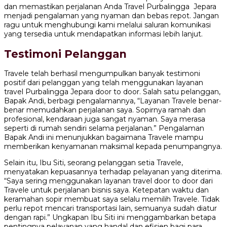
dan memastikan perjalanan Anda Travel Purbalingga Jepara
menjadi pengalaman yang nyaman dan bebas repot. Jangan
ragu untuk menghubungi kami melalui saluran komunikasi
yang tersedia untuk mendapatkan informasi lebih lanjut.
Testimoni Pelanggan
Travele telah berhasil mengumpulkan banyak testimoni
positif dari pelanggan yang telah menggunakan layanan
travel Purbalingga Jepara door to door. Salah satu pelanggan,
Bapak Andi, berbagi pengalamannya, “Layanan Travele benar-
benar memudahkan perjalanan saya. Sopirnya ramah dan
profesional, kendaraan juga sangat nyaman. Saya merasa
seperti di rumah sendiri selama perjalanan.” Pengalaman
Bapak Andi ini menunjukkan bagaimana Travele mampu
memberikan kenyamanan maksimal kepada penumpangnya.
Selain itu, Ibu Siti, seorang pelanggan setia Travele,
menyatakan kepuasannya terhadap pelayanan yang diterima.
“Saya sering menggunakan layanan travel door to door dari
Travele untuk perjalanan bisnis saya. Ketepatan waktu dan
keramahan sopir membuat saya selalu memilih Travele. Tidak
perlu repot mencari transportasi lain, semuanya sudah diatur
dengan rapi.” Ungkapan Ibu Siti ini menggambarkan betapa
pentingnya pelayanan yang handal dan efisien bagi para