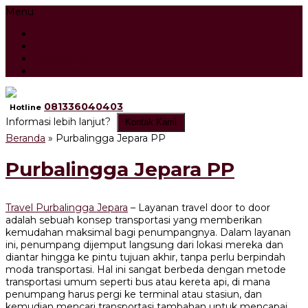
Menu
Beranda
Artikel
Testimonial
Tour Search Result
081336040403
Hotline
Informasi lebih lanjut?
Kontak Kami
Beranda
»
Purbalingga Jepara PP
Purbalingga Jepara PP
Travel Purbalingga Jepara
– Layanan travel door to door
adalah sebuah konsep transportasi yang memberikan
kemudahan maksimal bagi penumpangnya. Dalam layanan
ini, penumpang dijemput langsung dari lokasi mereka dan
diantar hingga ke pintu tujuan akhir, tanpa perlu berpindah
moda transportasi. Hal ini sangat berbeda dengan metode
transportasi umum seperti bus atau kereta api, di mana
penumpang harus pergi ke terminal atau stasiun, dan
kemudian mencari transportasi tambahan untuk mencapai