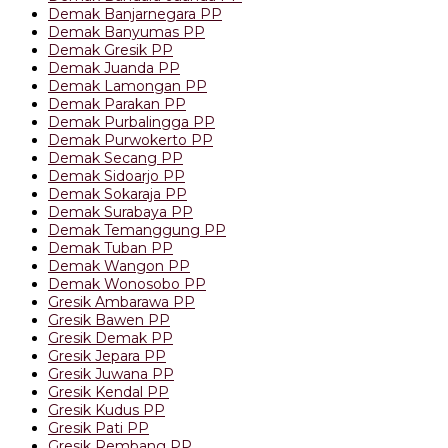
Demak Banjarnegara PP
Demak Banyumas PP
Demak Gresik PP
Demak Juanda PP
Demak Lamongan PP
Demak Parakan PP
Demak Purbalingga PP
Demak Purwokerto PP
Demak Secang PP
Demak Sidoarjo PP
Demak Sokaraja PP
Demak Surabaya PP
Demak Temanggung PP
Demak Tuban PP
Demak Wangon PP
Demak Wonosobo PP
Gresik Ambarawa PP
Gresik Bawen PP
Gresik Demak PP
Gresik Jepara PP
Gresik Juwana PP
Gresik Kendal PP
Gresik Kudus PP
Gresik Pati PP
Gresik Rembang PP