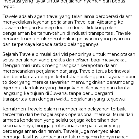
investasi yang layak untuk perjalanan nyaman dan bebas
repot.
Travele adalah agen travel yang telah lama beroperasi dalam
menyediakan layanan perjalanan Travel dari Ajibarang ke
Juwana dengan konsep door to door. Didukung oleh
pengalaman bertahun-tahun di industri transportasi, Travele
berkomitmen untuk memberikan pelayanan yang nyaman
dan terpercaya kepada setiap pelanggannya.
Sejarah Travele dimulai dari visi pendirinya untuk menciptakan
solusi perjalanan yang praktis dan efisien bagi masyarakat.
Dengan misi untuk menghilangkan kerepotan dalam
merencanakan perjalanan panjang, Travele terus berinovasi
dan beradaptasi dengan kebutuhan pelanggan. Layanan door
to door yang mereka tawarkan memungkinkan penumpang
dijemput dari lokasi yang diinginkan di Ajibarang dan diantar
langsung ke tujuan di Juwana, tanpa perlu berganti
transportasi dan dengan waktu perjalanan yang terjadwal.
Komitmen Travele dalam memberikan pelayanan terbaik
tercermin dari berbagai aspek operasional mereka. Mulai dari
armada kendaraan yang selalu terjaga kebersihan dan
keamanannya, hingga profesionalisme para sopir yang
berpengalaman dan ramah. Travele juga menyediakan
berbagai fasilitas tambahan untuk menjamin kenyamanan