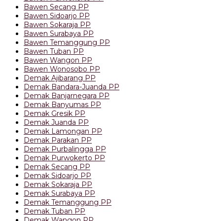
Bawen Secang PP
Bawen Sidoarjo PP
Bawen Sokaraja PP
Bawen Surabaya PP
Bawen Temanggung PP
Bawen Tuban PP
Bawen Wangon PP
Bawen Wonosobo PP
Demak Ajibarang PP
Demak Bandara-Juanda PP
Demak Banjarnegara PP
Demak Banyumas PP
Demak Gresik PP
Demak Juanda PP
Demak Lamongan PP
Demak Parakan PP
Demak Purbalingga PP
Demak Purwokerto PP
Demak Secang PP
Demak Sidoarjo PP
Demak Sokaraja PP
Demak Surabaya PP
Demak Temanggung PP
Demak Tuban PP
Demak Wangon PP