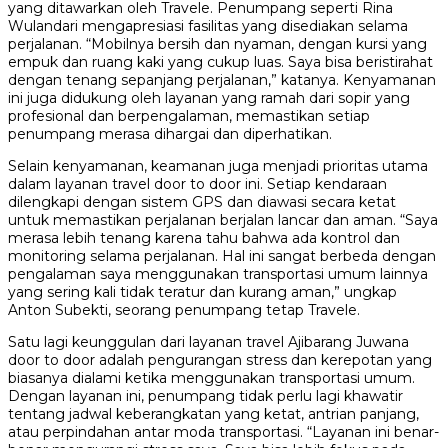
yang ditawarkan oleh Travele. Penumpang seperti Rina
Wulandari mengapresiasi fasilitas yang disediakan selama
perjalanan. “Mobilnya bersih dan nyaman, dengan kursi yang
empuk dan ruang kaki yang cukup luas. Saya bisa beristirahat
dengan tenang sepanjang perjalanan,” katanya. Kenyamanan
ini juga didukung oleh layanan yang ramah dari sopir yang
profesional dan berpengalaman, memastikan setiap
penumpang merasa dihargai dan diperhatikan.
Selain kenyamanan, keamanan juga menjadi prioritas utama
dalam layanan travel door to door ini. Setiap kendaraan
dilengkapi dengan sistem GPS dan diawasi secara ketat
untuk memastikan perjalanan berjalan lancar dan aman. “Saya
merasa lebih tenang karena tahu bahwa ada kontrol dan
monitoring selama perjalanan. Hal ini sangat berbeda dengan
pengalaman saya menggunakan transportasi umum lainnya
yang sering kali tidak teratur dan kurang aman,” ungkap
Anton Subekti, seorang penumpang tetap Travele.
Satu lagi keunggulan dari layanan travel Ajibarang Juwana
door to door adalah pengurangan stress dan kerepotan yang
biasanya dialami ketika menggunakan transportasi umum.
Dengan layanan ini, penumpang tidak perlu lagi khawatir
tentang jadwal keberangkatan yang ketat, antrian panjang,
atau perpindahan antar moda transportasi. “Layanan ini benar-