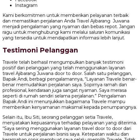
Instagram
Kami berkomitmen untuk memberikan pelayanan terbaik
dan memastikan perjalanan Anda Travel Ajibarang Juwana
menjadi pengalaman yang nyaman dan bebas repot. Jangan
ragu untuk menghubungi kami melalui saluran komunikasi
yang tersedia untuk mendapatkan informasi lebih lanjut.
Testimoni Pelanggan
Travele telah berhasil mengumpulkan banyak testimoni
positif dari pelanggan yang telah menggunakan layanan
travel Ajibarang Juwana door to door. Salah satu pelanggan,
Bapak Andi, berbagi pengalamannya, “Layanan Travele benar-
benar memudahkan perjalanan saya. Sopirnya ramah dan
profesional, kendaraan juga sangat nyaman. Saya merasa
seperti di rumah sendiri selama perjalanan.” Pengalaman
Bapak Andi ini menunjukkan bagaimana Travele mampu
memberikan kenyamanan maksimal kepada penumpangnya.
Selain itu, Ibu Siti, seorang pelanggan setia Travele,
menyatakan kepuasannya terhadap pelayanan yang diterima.
“Saya sering menggunakan layanan travel door to door dari
Travele untuk perjalanan bisnis saya. Ketepatan waktu dan
keramahan sopir membuat saya selalu memilih Travele. Tidak