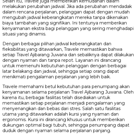
Selain itu, Travele juga memberikan kemudahan dalam
melakukan perubahan jadwal. Jika ada perubahan mendadak
dalam rencana perjalanan, pelanggan dapat dengan mudah
mengubah jadwal keberangkatan mereka tanpa dikenakan
biaya tambahan yang signifikan. Ini tentunya memberikan
kenyamanan ekstra bagi pelanggan yang sering menghadapi
situasi yang dinamis.
Dengan berbagai pilihan jadwal keberangkatan dan
fleksibilitas yang ditawarkan, Travele memastikan bahwa
setiap Travel Ajibarang Juwana dan sebaliknya dapat dilakukan
dengan nyaman dan tanpa repot. Layanan ini dirancang
untuk memenuhi kebutuhan pelanggan dengan berbagai
latar belakang dan jadwal, sehingga setiap orang dapat
menikmati pengalaman perjalanan yang lebih baik.
Travele memahami betul kebutuhan para penumpang akan
kenyamanan selama perjalanan Travel Ajibarang Juwana. Oleh
karena itu, berbagai fasilitas telah disediakan untuk
memastikan setiap perjalanan menjadi pengalaman yang
menyenangkan dan bebas dari stres. Salah satu fasilitas
utama yang ditawarkan adalah kursi yang nyaman dan
ergonomis. Kursi ini dirancang khusus untuk memberikan
dukungan optimal bagi tubuh, sehingga penumpang dapat
duduk dengan nyaman selama perjalanan panjang.