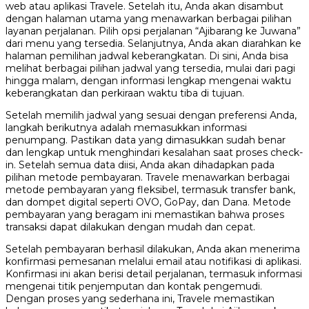
web atau aplikasi Travele. Setelah itu, Anda akan disambut
dengan halaman utama yang menawarkan berbagai pilihan
layanan perjalanan. Pilih opsi perjalanan “Ajibarang ke Juwana”
dari menu yang tersedia. Selanjutnya, Anda akan diarahkan ke
halaman pemilihan jadwal keberangkatan. Di sini, Anda bisa
melihat berbagai pilihan jadwal yang tersedia, mulai dari pagi
hingga malam, dengan informasi lengkap mengenai waktu
keberangkatan dan perkiraan waktu tiba di tujuan.
Setelah memilih jadwal yang sesuai dengan preferensi Anda,
langkah berikutnya adalah memasukkan informasi
penumpang. Pastikan data yang dimasukkan sudah benar
dan lengkap untuk menghindari kesalahan saat proses check-
in. Setelah semua data diisi, Anda akan dihadapkan pada
pilihan metode pembayaran. Travele menawarkan berbagai
metode pembayaran yang fleksibel, termasuk transfer bank,
dan dompet digital seperti OVO, GoPay, dan Dana. Metode
pembayaran yang beragam ini memastikan bahwa proses
transaksi dapat dilakukan dengan mudah dan cepat.
Setelah pembayaran berhasil dilakukan, Anda akan menerima
konfirmasi pemesanan melalui email atau notifikasi di aplikasi.
Konfirmasi ini akan berisi detail perjalanan, termasuk informasi
mengenai titik penjemputan dan kontak pengemudi.
Dengan proses yang sederhana ini, Travele memastikan