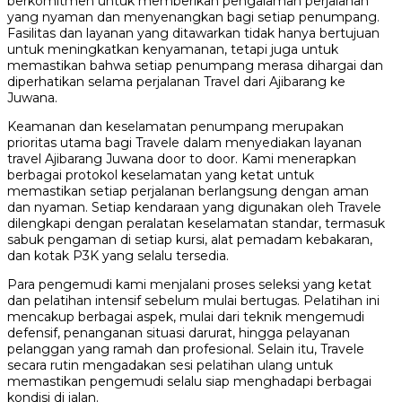
berkomitmen untuk memberikan pengalaman perjalanan
yang nyaman dan menyenangkan bagi setiap penumpang.
Fasilitas dan layanan yang ditawarkan tidak hanya bertujuan
untuk meningkatkan kenyamanan, tetapi juga untuk
memastikan bahwa setiap penumpang merasa dihargai dan
diperhatikan selama perjalanan Travel dari Ajibarang ke
Juwana.
Keamanan dan keselamatan penumpang merupakan
prioritas utama bagi Travele dalam menyediakan layanan
travel Ajibarang Juwana door to door. Kami menerapkan
berbagai protokol keselamatan yang ketat untuk
memastikan setiap perjalanan berlangsung dengan aman
dan nyaman. Setiap kendaraan yang digunakan oleh Travele
dilengkapi dengan peralatan keselamatan standar, termasuk
sabuk pengaman di setiap kursi, alat pemadam kebakaran,
dan kotak P3K yang selalu tersedia.
Para pengemudi kami menjalani proses seleksi yang ketat
dan pelatihan intensif sebelum mulai bertugas. Pelatihan ini
mencakup berbagai aspek, mulai dari teknik mengemudi
defensif, penanganan situasi darurat, hingga pelayanan
pelanggan yang ramah dan profesional. Selain itu, Travele
secara rutin mengadakan sesi pelatihan ulang untuk
memastikan pengemudi selalu siap menghadapi berbagai
kondisi di jalan.