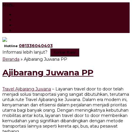
Menu
Beranda
Artikel
Testimonial
Tour Search Result
081336040403
Hotline
Informasi lebih lanjut?
Kontak Kami
Beranda
»
Ajibarang Juwana PP
Ajibarang Juwana PP
Travel Ajibarang Juwana
– Layanan travel door to door telah
menjadi solusi transportasi yang sangat dibutuhkan, terutama
untuk rute Travel Ajibarang ke Juwana. Dalam era modern ini,
kenyamanan dan efisiensi dalam perjalanan menjadi prioritas
utama bagi banyak orang. Dengan meningkatnya kebutuhan
mobilitas antar kota, layanan travel door to door memberikan
kemudahan yang signifikan dibandingkan dengan metode
transportasi lainnya seperti kereta api, bus, atau pesawat
terbang.