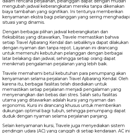
dalam rencana perjalanan, pelanggan dapat dengan mudah
mengubah jadwal keberangkatan mereka tanpa dikenakan
biaya tambahan yang signifikan. Ini tentunya memberikan
kenyamanan ekstra bagi pelanggan yang sering menghadapi
situasi yang dinamis.
Dengan berbagai pilihan jadwal keberangkatan dan
fleksibilitas yang ditawarkan, Travele memastikan bahwa
setiap Travel Ajibarang Kendal dan sebaliknya dapat dilakukan
dengan nyaman dan tanpa repot. Layanan ini dirancang
untuk memenuhi kebutuhan pelanggan dengan berbagai
latar belakang dan jadwal, sehingga setiap orang dapat
menikmati pengalaman perjalanan yang lebih baik.
Travele memahami betul kebutuhan para penumpang akan
kenyamanan selama perjalanan Travel Ajibarang Kendal. Oleh
karena itu, berbagai fasilitas telah disediakan untuk
memastikan setiap perjalanan menjadi pengalaman yang
menyenangkan dan bebas dari stres. Salah satu fasilitas
utama yang ditawarkan adalah kursi yang nyaman dan
ergonomis. Kursi ini dirancang khusus untuk memberikan
dukungan optimal bagi tubuh, sehingga penumpang dapat
duduk dengan nyaman selama perjalanan panjang.
Selain kenyamanan kursi, Travele juga menyediakan sistem
pendingin udara (AC) yang canggih di setiap kendaraan. AC ini