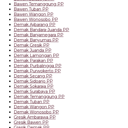
Bawen Temanggung PP
Bawen Tuban PP
Bawen Wangon PP
Bawen Wonosobo PP
Demak Ajibarang PP
Demak Bandara-Juanda PP
Demak Banjarnegara PP
Demak Banyumas PP
Demak Gresik PP
Demak Juanda PP
Demak Lamongan PP
Demak Parakan PP
Demak Purbalingga PP
Demak Purwokerto PP
Demak Secang PP
Demak Sidoarjo PP
Demak Sokaraja PP
Demak Surabaya PP
Demak Temanggung PP
Demak Tuban PP
Demak Wangon PP
Demak Wonosobo PP
Gresik Ambarawa PP
Gresik Bawen PP
Gresik Demak PP