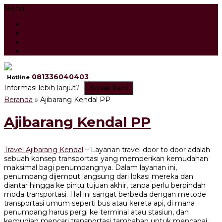
Menu
Beranda
Artikel
Testimonial
Tour Search Result
081336040403
Hotline
Informasi lebih lanjut?
Kontak Kami
Beranda
»
Ajibarang Kendal PP
Ajibarang Kendal PP
Travel Ajibarang Kendal
– Layanan travel door to door adalah
sebuah konsep transportasi yang memberikan kemudahan
maksimal bagi penumpangnya. Dalam layanan ini,
penumpang dijemput langsung dari lokasi mereka dan
diantar hingga ke pintu tujuan akhir, tanpa perlu berpindah
moda transportasi. Hal ini sangat berbeda dengan metode
transportasi umum seperti bus atau kereta api, di mana
penumpang harus pergi ke terminal atau stasiun, dan
kemudian mencari transportasi tambahan untuk mencapai