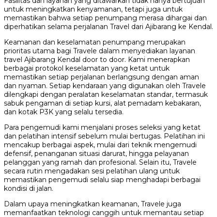
Fasilitas dan layanan yang ditawarkan tidak hanya bertujuan
untuk meningkatkan kenyamanan, tetapi juga untuk
memastikan bahwa setiap penumpang merasa dihargai dan
diperhatikan selama perjalanan Travel dari Ajibarang ke Kendal.
Keamanan dan keselamatan penumpang merupakan
prioritas utama bagi Travele dalam menyediakan layanan
travel Ajibarang Kendal door to door. Kami menerapkan
berbagai protokol keselamatan yang ketat untuk
memastikan setiap perjalanan berlangsung dengan aman
dan nyaman. Setiap kendaraan yang digunakan oleh Travele
dilengkapi dengan peralatan keselamatan standar, termasuk
sabuk pengaman di setiap kursi, alat pemadam kebakaran,
dan kotak P3K yang selalu tersedia.
Para pengemudi kami menjalani proses seleksi yang ketat
dan pelatihan intensif sebelum mulai bertugas. Pelatihan ini
mencakup berbagai aspek, mulai dari teknik mengemudi
defensif, penanganan situasi darurat, hingga pelayanan
pelanggan yang ramah dan profesional. Selain itu, Travele
secara rutin mengadakan sesi pelatihan ulang untuk
memastikan pengemudi selalu siap menghadapi berbagai
kondisi di jalan.
Dalam upaya meningkatkan keamanan, Travele juga
memanfaatkan teknologi canggih untuk memantau setiap