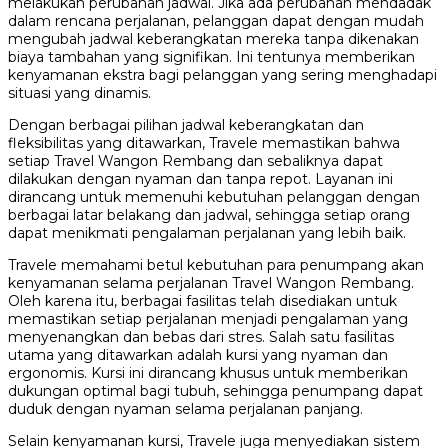
melakukan perubahan jadwal. Jika ada perubahan mendadak
dalam rencana perjalanan, pelanggan dapat dengan mudah
mengubah jadwal keberangkatan mereka tanpa dikenakan
biaya tambahan yang signifikan. Ini tentunya memberikan
kenyamanan ekstra bagi pelanggan yang sering menghadapi
situasi yang dinamis.
Dengan berbagai pilihan jadwal keberangkatan dan
fleksibilitas yang ditawarkan, Travele memastikan bahwa
setiap Travel Wangon Rembang dan sebaliknya dapat
dilakukan dengan nyaman dan tanpa repot. Layanan ini
dirancang untuk memenuhi kebutuhan pelanggan dengan
berbagai latar belakang dan jadwal, sehingga setiap orang
dapat menikmati pengalaman perjalanan yang lebih baik.
Travele memahami betul kebutuhan para penumpang akan
kenyamanan selama perjalanan Travel Wangon Rembang.
Oleh karena itu, berbagai fasilitas telah disediakan untuk
memastikan setiap perjalanan menjadi pengalaman yang
menyenangkan dan bebas dari stres. Salah satu fasilitas
utama yang ditawarkan adalah kursi yang nyaman dan
ergonomis. Kursi ini dirancang khusus untuk memberikan
dukungan optimal bagi tubuh, sehingga penumpang dapat
duduk dengan nyaman selama perjalanan panjang.
Selain kenyamanan kursi, Travele juga menyediakan sistem