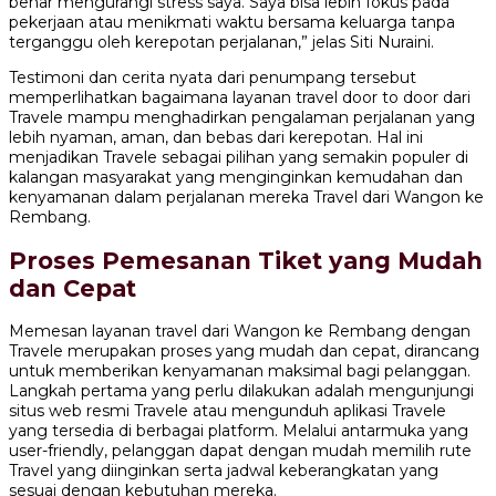
benar mengurangi stress saya. Saya bisa lebih fokus pada
pekerjaan atau menikmati waktu bersama keluarga tanpa
terganggu oleh kerepotan perjalanan,” jelas Siti Nuraini.
Testimoni dan cerita nyata dari penumpang tersebut
memperlihatkan bagaimana layanan travel door to door dari
Travele mampu menghadirkan pengalaman perjalanan yang
lebih nyaman, aman, dan bebas dari kerepotan. Hal ini
menjadikan Travele sebagai pilihan yang semakin populer di
kalangan masyarakat yang menginginkan kemudahan dan
kenyamanan dalam perjalanan mereka Travel dari Wangon ke
Rembang.
Proses Pemesanan Tiket yang Mudah
dan Cepat
Memesan layanan travel dari Wangon ke Rembang dengan
Travele merupakan proses yang mudah dan cepat, dirancang
untuk memberikan kenyamanan maksimal bagi pelanggan.
Langkah pertama yang perlu dilakukan adalah mengunjungi
situs web resmi Travele atau mengunduh aplikasi Travele
yang tersedia di berbagai platform. Melalui antarmuka yang
user-friendly, pelanggan dapat dengan mudah memilih rute
Travel yang diinginkan serta jadwal keberangkatan yang
sesuai dengan kebutuhan mereka.