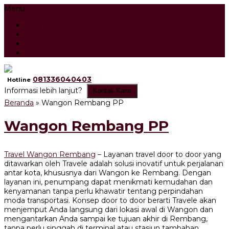
Menu
Beranda
Artikel
Testimonial
Tour Search Result
081336040403
Hotline
Informasi lebih lanjut?
Kontak Kami
Beranda
»
Wangon Rembang PP
Wangon Rembang PP
Travel Wangon Rembang
– Layanan travel door to door yang
ditawarkan oleh Travele adalah solusi inovatif untuk perjalanan
antar kota, khususnya dari Wangon ke Rembang. Dengan
layanan ini, penumpang dapat menikmati kemudahan dan
kenyamanan tanpa perlu khawatir tentang perpindahan
moda transportasi. Konsep door to door berarti Travele akan
menjemput Anda langsung dari lokasi awal di Wangon dan
mengantarkan Anda sampai ke tujuan akhir di Rembang,
tanpa perlu singgah di terminal atau stasiun tambahan.