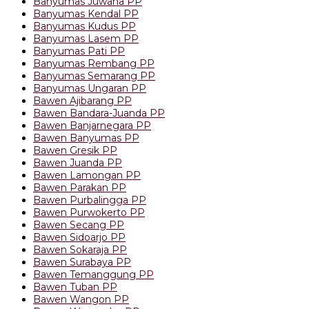
Banyumas Juwana PP
Banyumas Kendal PP
Banyumas Kudus PP
Banyumas Lasem PP
Banyumas Pati PP
Banyumas Rembang PP
Banyumas Semarang PP
Banyumas Ungaran PP
Bawen Ajibarang PP
Bawen Bandara-Juanda PP
Bawen Banjarnegara PP
Bawen Banyumas PP
Bawen Gresik PP
Bawen Juanda PP
Bawen Lamongan PP
Bawen Parakan PP
Bawen Purbalingga PP
Bawen Purwokerto PP
Bawen Secang PP
Bawen Sidoarjo PP
Bawen Sokaraja PP
Bawen Surabaya PP
Bawen Temanggung PP
Bawen Tuban PP
Bawen Wangon PP