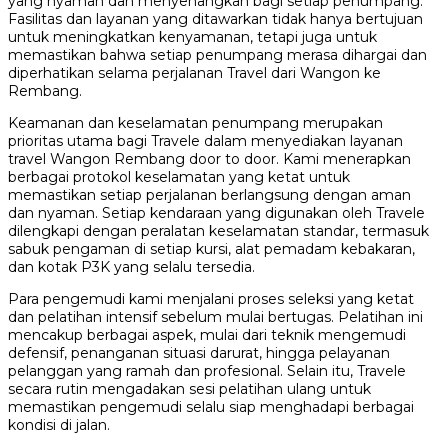
yang nyaman dan menyenangkan bagi setiap penumpang.
Fasilitas dan layanan yang ditawarkan tidak hanya bertujuan
untuk meningkatkan kenyamanan, tetapi juga untuk
memastikan bahwa setiap penumpang merasa dihargai dan
diperhatikan selama perjalanan Travel dari Wangon ke
Rembang.
Keamanan dan keselamatan penumpang merupakan
prioritas utama bagi Travele dalam menyediakan layanan
travel Wangon Rembang door to door. Kami menerapkan
berbagai protokol keselamatan yang ketat untuk
memastikan setiap perjalanan berlangsung dengan aman
dan nyaman. Setiap kendaraan yang digunakan oleh Travele
dilengkapi dengan peralatan keselamatan standar, termasuk
sabuk pengaman di setiap kursi, alat pemadam kebakaran,
dan kotak P3K yang selalu tersedia.
Para pengemudi kami menjalani proses seleksi yang ketat
dan pelatihan intensif sebelum mulai bertugas. Pelatihan ini
mencakup berbagai aspek, mulai dari teknik mengemudi
defensif, penanganan situasi darurat, hingga pelayanan
pelanggan yang ramah dan profesional. Selain itu, Travele
secara rutin mengadakan sesi pelatihan ulang untuk
memastikan pengemudi selalu siap menghadapi berbagai
kondisi di jalan.