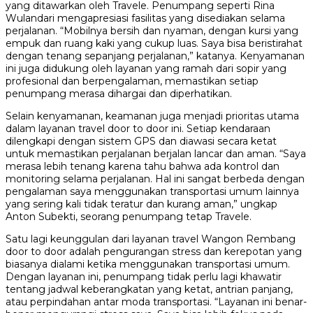
yang ditawarkan oleh Travele. Penumpang seperti Rina
Wulandari mengapresiasi fasilitas yang disediakan selama
perjalanan. “Mobilnya bersih dan nyaman, dengan kursi yang
empuk dan ruang kaki yang cukup luas. Saya bisa beristirahat
dengan tenang sepanjang perjalanan,” katanya. Kenyamanan
ini juga didukung oleh layanan yang ramah dari sopir yang
profesional dan berpengalaman, memastikan setiap
penumpang merasa dihargai dan diperhatikan.
Selain kenyamanan, keamanan juga menjadi prioritas utama
dalam layanan travel door to door ini. Setiap kendaraan
dilengkapi dengan sistem GPS dan diawasi secara ketat
untuk memastikan perjalanan berjalan lancar dan aman. “Saya
merasa lebih tenang karena tahu bahwa ada kontrol dan
monitoring selama perjalanan. Hal ini sangat berbeda dengan
pengalaman saya menggunakan transportasi umum lainnya
yang sering kali tidak teratur dan kurang aman,” ungkap
Anton Subekti, seorang penumpang tetap Travele.
Satu lagi keunggulan dari layanan travel Wangon Rembang
door to door adalah pengurangan stress dan kerepotan yang
biasanya dialami ketika menggunakan transportasi umum.
Dengan layanan ini, penumpang tidak perlu lagi khawatir
tentang jadwal keberangkatan yang ketat, antrian panjang,
atau perpindahan antar moda transportasi. “Layanan ini benar-