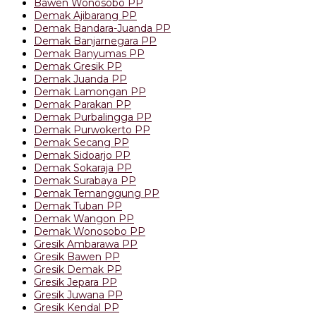
Bawen Wonosobo PP
Demak Ajibarang PP
Demak Bandara-Juanda PP
Demak Banjarnegara PP
Demak Banyumas PP
Demak Gresik PP
Demak Juanda PP
Demak Lamongan PP
Demak Parakan PP
Demak Purbalingga PP
Demak Purwokerto PP
Demak Secang PP
Demak Sidoarjo PP
Demak Sokaraja PP
Demak Surabaya PP
Demak Temanggung PP
Demak Tuban PP
Demak Wangon PP
Demak Wonosobo PP
Gresik Ambarawa PP
Gresik Bawen PP
Gresik Demak PP
Gresik Jepara PP
Gresik Juwana PP
Gresik Kendal PP