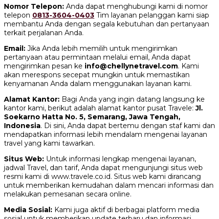
Nomor Telepon:
Anda dapat menghubungi kami di nomor
telepon
0813-3604-0403
Tim layanan pelanggan kami siap
membantu Anda dengan segala kebutuhan dan pertanyaan
terkait perjalanan Anda.
Email:
Jika Anda lebih memilih untuk mengirimkan
pertanyaan atau permintaan melalui email, Anda dapat
mengirimkan pesan ke
info@chellynetravel.com
. Kami
akan merespons secepat mungkin untuk memastikan
kenyamanan Anda dalam menggunakan layanan kami.
Alamat Kantor:
Bagi Anda yang ingin datang langsung ke
kantor kami, berikut adalah alamat kantor pusat Travele:
Jl.
Soekarno Hatta No. 5, Semarang, Jawa Tengah,
Indonesia
. Di sini, Anda dapat bertemu dengan staf kami dan
mendapatkan informasi lebih mendalam mengenai layanan
travel yang kami tawarkan.
Situs Web:
Untuk informasi lengkap mengenai layanan,
jadwal Travel, dan tarif, Anda dapat mengunjungi situs web
resmi kami di www.travele.co.id. Situs web kami dirancang
untuk memberikan kemudahan dalam mencari informasi dan
melakukan pemesanan secara online.
Media Sosial:
Kami juga aktif di berbagai platform media
sosial untuk memberikan update terbaru dan informasi