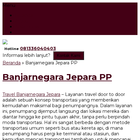
Menu
Beranda
Artikel
Testimonial
Tour Search Result
081336040403
Hotline
Informasi lebih lanjut?
Kontak Kami
Beranda
»
Banjarnegara Jepara PP
Banjarnegara Jepara PP
Travel Banjarnegara Jepara
– Layanan travel door to door
adalah sebuah konsep transportasi yang memberikan
kemudahan maksimal bagi penumpangnya. Dalam layanan
ini, penumpang dijemput langsung dari lokasi mereka dan
diantar hingga ke pintu tujuan akhir, tanpa perlu berpindah
moda transportasi. Hal ini sangat berbeda dengan metode
transportasi umum seperti bus atau kereta api, di mana
penumpang harus pergi ke terminal atau stasiun, dan
kemudian mencari transportasi tambahan untuk mencapai