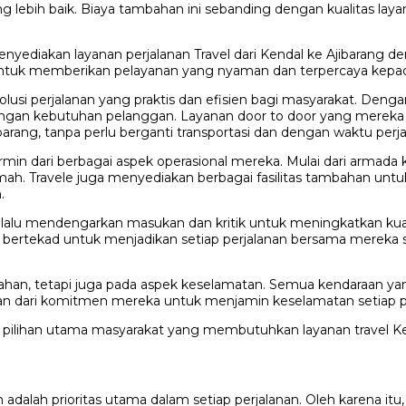
ng lebih baik. Biaya tambahan ini sebanding dengan kualitas lay
menyediakan layanan perjalanan Travel dari Kendal ke Ajibarang
n untuk memberikan pelayanan yang nyaman dan terpercaya kepa
n solusi perjalanan yang praktis dan efisien bagi masyarakat. 
si dengan kebutuhan pelanggan. Layanan door to door yang mer
ibarang, tanpa perlu berganti transportasi dan dengan waktu perj
in dari berbagai aspek operasional mereka. Mulai dari armada 
mah. Travele juga menyediakan berbagai fasilitas tambahan unt
.
lu mendengarkan masukan dan kritik untuk meningkatkan kualit
ele bertekad untuk menjadikan setiap perjalanan bersama mere
an, tetapi juga pada aspek keselamatan. Semua kendaraan yang
ian dari komitmen mereka untuk menjamin keselamatan setiap 
i pilihan utama masyarakat yang membutuhkan layanan travel Ke
lah prioritas utama dalam setiap perjalanan. Oleh karena itu,