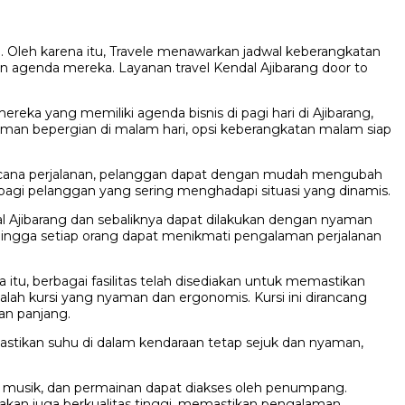
Oleh karena itu, Travele menawarkan jadwal keberangkatan
n agenda mereka. Layanan travel Kendal Ajibarang door to
reka yang memiliki agenda bisnis di pagi hari di Ajibarang,
yaman bepergian di malam hari, opsi keberangkatan malam siap
encana perjalanan, pelanggan dapat dengan mudah mengubah
agi pelanggan yang sering menghadapi situasi yang dinamis.
dal Ajibarang dan sebaliknya dapat dilakukan dengan nyaman
hingga setiap orang dapat menikmati pengalaman perjalanan
tu, berbagai fasilitas telah disediakan untuk memastikan
alah kursi yang nyaman dan ergonomis. Kursi ini dirancang
an panjang.
mastikan suhu di dalam kendaraan tetap sejuk dan nyaman,
lm, musik, dan permainan dapat diakses oleh penumpang.
akan juga berkualitas tinggi, memastikan pengalaman