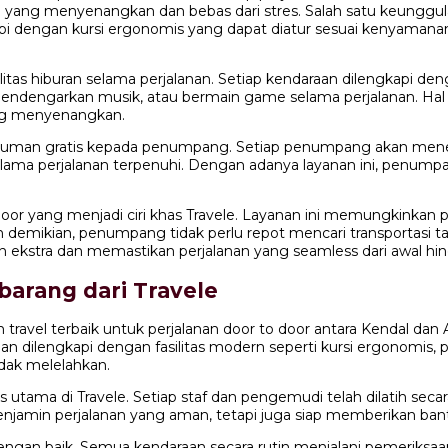
an yang menyenangkan dan bebas dari stres. Salah satu keunggu
api dengan kursi ergonomis yang dapat diatur sesuai kenyama
as hiburan selama perjalanan. Setiap kendaraan dilengkapi den
mendengarkan musik, atau bermain game selama perjalanan. Hal 
ng menyenangkan.
n minuman gratis kepada penumpang. Setiap penumpang akan men
ama perjalanan terpenuhi. Dengan adanya layanan ini, penumpa
 door yang menjadi ciri khas Travele. Layanan ini memungkinkan
an demikian, penumpang tidak perlu repot mencari transportasi 
ekstra dan memastikan perjalanan yang seamless dari awal hin
barang dari Travele
 travel terbaik untuk perjalanan door to door antara Kendal dan
an dilengkapi dengan fasilitas modern seperti kursi ergonomis, 
dak melelahkan.
as utama di Travele. Setiap staf dan pengemudi telah dilatih s
min perjalanan yang aman, tetapi juga siap memberikan bantu
dengan baik. Semua kendaraan secara rutin menjalani pemerik