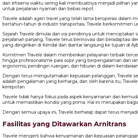
dan efisiensi waktu sering kali membuatnya menjadi pilihan ya
untuk perjalanan nyaman dan bebas repot.
Travele adalah agen travel yang telah lama beroperasi dalam 
bertahun-tahun di industri transportasi, Travele berkomitme
Sejarah Travele dimulai dari visi pendirinya untuk menciptaka
perjalanan panjang, Travele terus berinovasi dan beradapta
yang diinginkan di Kendal dan diantar langsung ke tujuan di Aj
Komitmen Travele dalam memberikan pelayanan terbaik tercerm
hingga profesionalisme para sopir yang berpengalaman dan ra
ergonomis, pendingin ruangan, dan hiburan di dalam kendaraan
Dengan terus mengutamakan kepuasan pelanggan, Travele sela
adalah pengalaman yang berharga, dan oleh karena itu, Trav
kerepotan.
Travele tidak hanya fokus pada aspek kenyamanan dan kemudah
untuk memastikan kondisi yang prima. Hal ini merupakan bag
Dengan semua upaya ini, Travele berharap dapat terus menjad
Fasilitas yang Ditawarkan Arnitrans
Travele mengerti bahwa kenyamanan dan kepuasan pelanggan ada