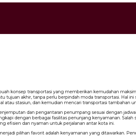
 sebuah konsep transportasi yang memberikan kemudahan maksi
ntu tujuan akhir, tanpa perlu berpindah moda transportasi. Hal 
al atau stasiun, dan kemudian mencari transportasi tambahan un
 penjemputan dan pengantaran penumpang sesuai dengan jadwal 
gkapi dengan berbagai fasilitas penunjang kenyamanan. Salah sa
g efisien dan nyaman untuk perjalanan antar kota ini.
menjadi pilihan favorit adalah kenyamanan yang ditawarkan. Pe