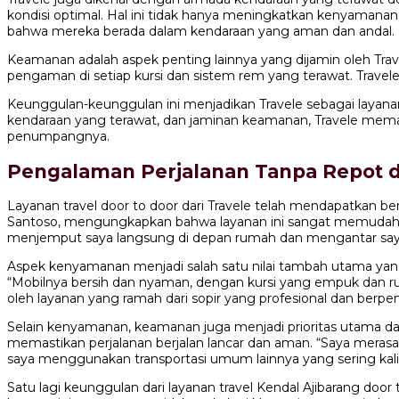
kondisi optimal. Hal ini tidak hanya meningkatkan kenyamanan
bahwa mereka berada dalam kendaraan yang aman dan andal.
Keamanan adalah aspek penting lainnya yang dijamin oleh Tra
pengaman di setiap kursi dan sistem rem yang terawat. Travel
Keunggulan-keunggulan ini menjadikan Travele sebagai layana
kendaraan yang terawat, dan jaminan keamanan, Travele memas
penumpangnya.
Pengalaman Perjalanan Tanpa Repot
Layanan travel door to door dari Travele telah mendapatkan b
Santoso, mengungkapkan bahwa layanan ini sangat memudahkan T
menjemput saya langsung di depan rumah dan mengantar saya
Aspek kenyamanan menjadi salah satu nilai tambah utama yang 
“Mobilnya bersih dan nyaman, dengan kursi yang empuk dan rua
oleh layanan yang ramah dari sopir yang profesional dan ber
Selain kenyamanan, keamanan juga menjadi prioritas utama dala
memastikan perjalanan berjalan lancar dan aman. “Saya merasa
saya menggunakan transportasi umum lainnya yang sering kali
Satu lagi keunggulan dari layanan travel Kendal Ajibarang do