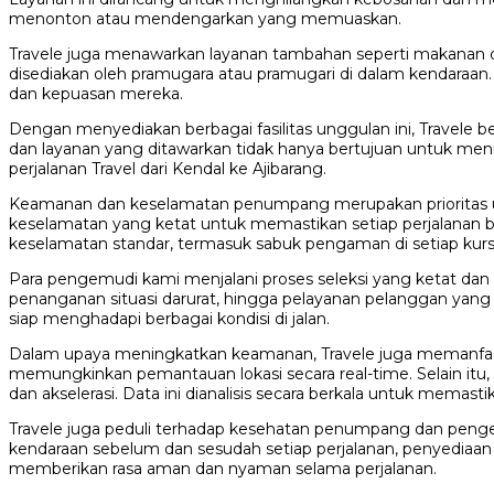
menonton atau mendengarkan yang memuaskan.
Travele juga menawarkan layanan tambahan seperti makanan
disediakan oleh pramugara atau pramugari di dalam kendaraa
dan kepuasan mereka.
Dengan menyediakan berbagai fasilitas unggulan ini, Trave
dan layanan yang ditawarkan tidak hanya bertujuan untuk me
perjalanan Travel dari Kendal ke Ajibarang.
Keamanan dan keselamatan penumpang merupakan prioritas uta
keselamatan yang ketat untuk memastikan setiap perjalanan 
keselamatan standar, termasuk sabuk pengaman di setiap kursi
Para pengemudi kami menjalani proses seleksi yang ketat dan p
penanganan situasi darurat, hingga pelayanan pelanggan yang 
siap menghadapi berbagai kondisi di jalan.
Dalam upaya meningkatkan keamanan, Travele juga memanfaat
memungkinkan pemantauan lokasi secara real-time. Selain i
dan akselerasi. Data ini dianalisis secara berkala untuk mem
Travele juga peduli terhadap kesehatan penumpang dan penge
kendaraan sebelum dan sesudah setiap perjalanan, penyediaa
memberikan rasa aman dan nyaman selama perjalanan.