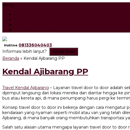
Menu
Beranda
Artikel
Testimonial
Tour Search Result
081336040403
Hotline
Informasi lebih lanjut?
Kontak Kami
Beranda
»
Kendal Ajibarang PP
Kendal Ajibarang PP
Travel Kendal Ajibarang
– Layanan travel door to door adalah
dijemput langsung dari lokasi mereka dan diantar hingga ke pi
bus atau kereta api, di mana penumpang harus pergi ke termin
Konsep travel door to door ini bekerja dengan cara mengatur
kendaraan yang nyaman seperti mobil atau van yang telah dilen
Ajibarang, di mana banyak orang membutuhkan transportasi yan
Salah satu alasan utama mengapa layanan travel door to door 