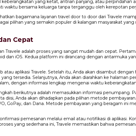
al keberangkatan yang ketat, antrian panjang, atau perpindahan 
ti waktu bersama keluarga tanpa terganggu oleh kerepotan perjala
ihatkan bagaimana layanan travel door to door dari Travele m
sebagai pilihan yang semakin populer di kalangan masyarakat 
dan Cepat
gan Travele adalah proses yang sangat mudah dan cepat. Pertam
droid dan iOS. Kedua platform ini dirancang dengan antarmuka 
atau aplikasi Travele. Setelah itu, Anda akan disambut denga
nu yang tersedia. Selanjutnya, Anda akan diarahkan ke halaman pe
 malam, dengan informasi lengkap mengenai waktu keberangkatan d
 langkah berikutnya adalah memasukkan informasi penumpang. P
data diisi, Anda akan dihadapkan pada pilihan metode pembaya
ti OVO, GoPay, dan Dana. Metode pembayaran yang beragam ini m
rmasi pemesanan melalui email atau notifikasi di aplikasi. Konfi
ses yang sederhana ini, Travele memastikan bahwa pemesanan t