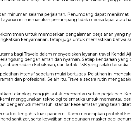
 dan minuman selama perjalanan. Penumpang dapat menikmati 
n. Layanan ini memastikan penumpang tidak merasa lapar atau
le berkomitmen untuk memberikan pengalaman perjalanan yang n
ningkatkan kenyamanan, tetapi juga untuk memastikan bahwa s
ma bagi Travele dalam menyediakan layanan travel Kendal Aji
berlangsung dengan aman dan nyaman. Setiap kendaraan yang di
, alat pemadam kebakaran, dan kotak P3K yang selalu tersedia.
elatihan intensif sebelum mulai bertugas. Pelatihan ini mencak
ramah dan profesional. Selain itu, Travele secara rutin mengad
kan teknologi canggih untuk memantau setiap perjalanan. Ke
tu, kami menggunakan teknologi telematika untuk memantau pe
astikan pengemudi mematuhi standar keselamatan yang telah dite
mudi di tengah situasi pandemi. Kami menerapkan protokol kes
n hand sanitizer, serta kewajiban penggunaan masker bagi pen