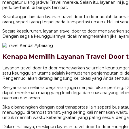
mengatur ulang jadwal Travel mereka. Selain itu, layanan ini 
perlu berhenti di banyak tempat.
Keuntungan lain dari layanan travel door to door adalah keam
orang, seperti yang terjadi pada transportasi umum. Hal ini s
Secara keseluruhan, layanan travel door to door menawarkan so
Dengan segala keunggulannya, tidak mengherankan jika layanan
Kenapa Memilih Layanan Travel Door 
Layanan travel door to door menawarkan sejumlah keuntungan y
satu keunggulan utama adalah kemudahan penjemputan di depa
Pengemudi akan datang langsung ke lokasi yang Anda tentu
Kenyamanan selama perjalanan juga menjadi faktor penting. D
dapat menikmati ruang yang lebih lega dan suasana yang lebi
nyaman dan aman.
Jika dibandingkan dengan opsi transportasi lain seperti bus atau
menunggu di tempat transit, yang sering kali memakan waktu d
untuk memilih waktu keberangkatan yang paling sesuai deng
Dalam hal biaya, meskipun layanan travel door to door mungk