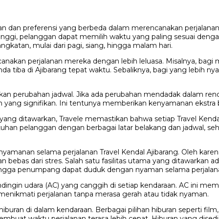
 dan preferensi yang berbeda dalam merencanakan perjalanan. 
inggi, pelanggan dapat memilih waktu yang paling sesuai denga
ngkatan, mulai dari pagi, siang, hingga malam hari.
nakan perjalanan mereka dengan lebih leluasa. Misalnya, bagi me
 tiba di Ajibarang tepat waktu. Sebaliknya, bagi yang lebih n
ukan perubahan jadwal. Jika ada perubahan mendadak dalam r
yang signifikan. Ini tentunya memberikan kenyamanan ekstra b
as yang ditawarkan, Travele memastikan bahwa setiap Travel Ken
uhan pelanggan dengan berbagai latar belakang dan jadwal, se
anan selama perjalanan Travel Kendal Ajibarang. Oleh karena i
ebas dari stres. Salah satu fasilitas utama yang ditawarkan ad
ingga penumpang dapat duduk dengan nyaman selama perjalan
dingin udara (AC) yang canggih di setiap kendaraan. AC ini me
 menikmati perjalanan tanpa merasa gerah atau tidak nyaman.
iburan di dalam kendaraan. Berbagai pilihan hiburan seperti fi
buat waktu perjalanan terasa lebih cepat. Hiburan yang disedi