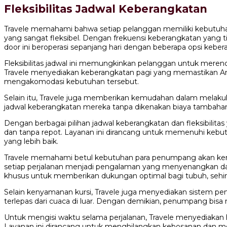
Fleksibilitas Jadwal Keberangkatan
Travele memahami bahwa setiap pelanggan memiliki kebutuhan
yang sangat fleksibel. Dengan frekuensi keberangkatan yang t
door ini beroperasi sepanjang hari dengan beberapa opsi kebera
Fleksibilitas jadwal ini memungkinkan pelanggan untuk merenca
Travele menyediakan keberangkatan pagi yang memastikan Anda
mengakomodasi kebutuhan tersebut.
Selain itu, Travele juga memberikan kemudahan dalam melak
jadwal keberangkatan mereka tanpa dikenakan biaya tambahan 
Dengan berbagai pilihan jadwal keberangkatan dan fleksibilit
dan tanpa repot. Layanan ini dirancang untuk memenuhi kebut
yang lebih baik.
Travele memahami betul kebutuhan para penumpang akan kenyam
setiap perjalanan menjadi pengalaman yang menyenangkan dan b
khusus untuk memberikan dukungan optimal bagi tubuh, seh
Selain kenyamanan kursi, Travele juga menyediakan sistem pen
terlepas dari cuaca di luar. Dengan demikian, penumpang bisa
Untuk mengisi waktu selama perjalanan, Travele menyediakan h
Layanan ini dirancang untuk menghilangkan kebosanan dan mem