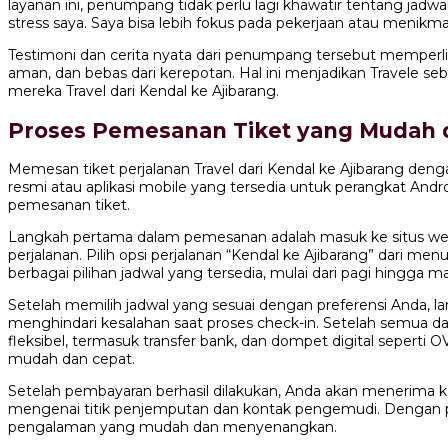
layanan ini, penumpang tidak perlu lagi khawatir tentang jadw
stress saya. Saya bisa lebih fokus pada pekerjaan atau menikma
Testimoni dan cerita nyata dari penumpang tersebut memperl
aman, dan bebas dari kerepotan. Hal ini menjadikan Travele 
mereka Travel dari Kendal ke Ajibarang.
Proses Pemesanan Tiket yang Mudah 
Memesan tiket perjalanan Travel dari Kendal ke Ajibarang den
resmi atau aplikasi mobile yang tersedia untuk perangkat An
pemesanan tiket.
Langkah pertama dalam pemesanan adalah masuk ke situs web 
perjalanan. Pilih opsi perjalanan “Kendal ke Ajibarang” dari me
berbagai pilihan jadwal yang tersedia, mulai dari pagi hingga
Setelah memilih jadwal yang sesuai dengan preferensi Anda,
menghindari kesalahan saat proses check-in. Setelah semua 
fleksibel, termasuk transfer bank, dan dompet digital seper
mudah dan cepat.
Setelah pembayaran berhasil dilakukan, Anda akan menerima konfi
mengenai titik penjemputan dan kontak pengemudi. Dengan pro
pengalaman yang mudah dan menyenangkan.