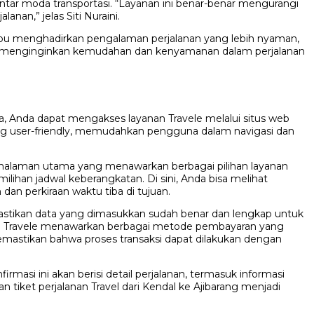
antar moda transportasi. “Layanan ini benar-benar mengurangi
nan,” jelas Siti Nuraini.
ampu menghadirkan pengalaman perjalanan yang lebih nyaman,
yang menginginkan kemudahan dan kenyamanan dalam perjalanan
a, Anda dapat mengakses layanan Travele melalui situs web
yang user-friendly, memudahkan pengguna dalam navigasi dan
n halaman utama yang menawarkan berbagai pilihan layanan
milihan jadwal keberangkatan. Di sini, Anda bisa melihat
an perkiraan waktu tiba di tujuan.
astikan data yang dimasukkan sudah benar dan lengkap untuk
ran. Travele menawarkan berbagai metode pembayaran yang
emastikan bahwa proses transaksi dapat dilakukan dengan
rmasi ini akan berisi detail perjalanan, termasuk informasi
iket perjalanan Travel dari Kendal ke Ajibarang menjadi