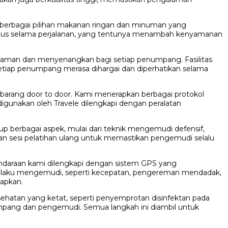
berbagai pilihan makanan ringan dan minuman yang
 haus selama perjalanan, yang tentunya menambah kenyamanan
yaman dan menyenangkan bagi setiap penumpang. Fasilitas
etiap penumpang merasa dihargai dan diperhatikan selama
barang door to door. Kami menerapkan berbagai protokol
gunakan oleh Travele dilengkapi dengan peralatan
up berbagai aspek, mulai dari teknik mengemudi defensif,
akan sesi pelatihan ulang untuk memastikan pengemudi selalu
ndaraan kami dilengkapi dengan sistem GPS yang
rilaku mengemudi, seperti kecepatan, pengereman mendadak,
tapkan.
ehatan yang ketat, seperti penyemprotan disinfektan pada
umpang dan pengemudi. Semua langkah ini diambil untuk