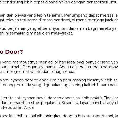
juga cenderung lebih cepat dibandingkan dengan transportasi umu
anan dan privasi yang lebih terjamin. Penumpang dapat merasa l
angat relevan terutama di masa pandemi, di mana menjaga jarak 
lusi perjalanan yang efisien, nyaman, dan aman bagi mereka yang
 ini semakin diminati oleh masyarakat.
to Door?
ang membuatnya menjadi pilihan ideal bagi banyak orang yang m
n rumah. Dengan layanan ini, Anda tidak perlu repot membawa 
kan, menghemat waktu dan tenaga Anda.
alam layanan door to door, jumlah penumpang biasanya lebih se
h tenang. Armada yang digunakan juga sering kali lebih baru d
 kereta api, layanan travel door to door jelas lebih praktis. Tid
an menambah stres perjalanan. Selain itu, layanan ini biasanya
an kebutuhan Anda.
in sedikit lebih mahal dibandingkan dengan bus atau kereta ap