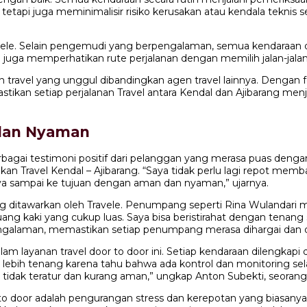
 tetapi juga meminimalisir risiko kerusakan atau kendala tekni
vele. Selain pengemudi yang berpengalaman, semua kendaraan d
e juga memperhatikan rute perjalanan dengan memilih jalan-jal
n travel yang unggul dibandingkan agen travel lainnya. Dengan
tikan setiap perjalanan Travel antara Kendal dan Ajibarang m
 dan Nyaman
erbagai testimoni positif dari pelanggan yang merasa puas den
ravel Kendal – Ajibarang. “Saya tidak perlu lagi repot membaw
 sampai ke tujuan dengan aman dan nyaman,” ujarnya.
ditawarkan oleh Travele. Penumpang seperti Rina Wulandari meng
ng kaki yang cukup luas. Saya bisa beristirahat dengan tenang
pengalaman, memastikan setiap penumpang merasa dihargai dan d
m layanan travel door to door ini. Setiap kendaraan dilengkapi
 lebih tenang karena tahu bahwa ada kontrol dan monitoring se
 tidak teratur dan kurang aman,” ungkap Anton Subekti, seoran
or to door adalah pengurangan stress dan kerepotan yang biasa