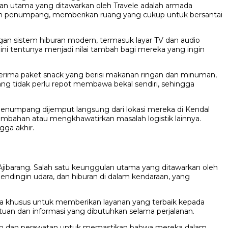
lan utama yang ditawarkan oleh Travele adalah armada
nan penumpang, memberikan ruang yang cukup untuk bersantai
gan sistem hiburan modern, termasuk layar TV dan audio
ini tentunya menjadi nilai tambah bagi mereka yang ingin
erima paket snack yang berisi makanan ringan dan minuman,
ng tidak perlu repot membawa bekal sendiri, sehingga
 penumpang dijemput langsung dari lokasi mereka di Kendal
tambahan atau mengkhawatirkan masalah logistik lainnya.
gga akhir.
 Ajibarang. Salah satu keunggulan utama yang ditawarkan oleh
pendingin udara, dan hiburan di dalam kendaraan, yang
ecara khusus untuk memberikan layanan yang terbaik kepada
an dan informasi yang dibutuhkan selama perjalanan.
saan dan perawatan untuk memastikan bahwa mereka dalam