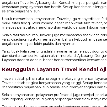
perjalanan Travel ke Ajibarang dari Kendal menjadi pengalam
kendaraan yang nyaman dan bersih. Setiap kendaraan dilengk
selama perjalanan jauh.
Untuk menambah kenyamanan, Travele juga menyediakan fasilit
berkualitas tinggi. Penumpang dapat menikmati film favorit, 
melepas penat atau menghabiskan waktu dengan hiburan ya
Selain fasilitas hiburan, Travele juga menawarkan snack da
yang disediakan untuk memastikan bahwa kebutuhan dasar sel
perjalanan menjadi lebih praktis dan nyaman.
Yang tidak kalah penting adalah layanan antar jemput door to
dan diantar sampai ke tujuan akhir mereka di Ajibarang. Deng
Layanan door to door ini benar-benar memberikan kenyamanan 
Keunggulan Layanan Travel Kendal Aji
Travele adalah pilihan utama bagi mereka yang mencari layanan
Travele adalah tingkat kenyamanan yang tinggi. Setiap kendara
memastikan perjalanan jauh terasa lebih menyenangkan dan ti
Selain kenyamanan, pelayanan profesional juga menjadi priorit
penumpang. Pengemudi yang berpengalaman tidak hanya menja
Travele juga dikenal dengan armada kendaraan yang terawat 