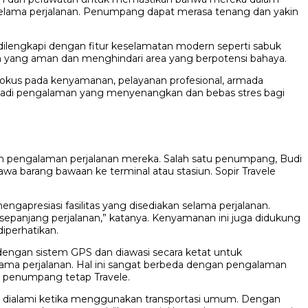
s selama perjalanan. Penumpang dapat merasa tenang dan yakin
ilengkapi dengan fitur keselamatan modern seperti sabuk
an yang aman dan menghindari area yang berpotensi bahaya.
 fokus pada kenyamanan, pelayanan profesional, armada
enjadi pengalaman yang menyenangkan dan bebas stres bagi
gan pengalaman perjalanan mereka. Salah satu penumpang, Budi
a barang bawaan ke terminal atau stasiun. Sopir Travele
apresiasi fasilitas yang disediakan selama perjalanan.
 sepanjang perjalanan,” katanya. Kenyamanan ini juga didukung
iperhatikan.
 dengan sistem GPS dan diawasi secara ketat untuk
lama perjalanan. Hal ini sangat berbeda dengan pengalaman
g penumpang tetap Travele.
nya dialami ketika menggunakan transportasi umum. Dengan