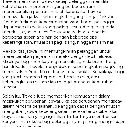
Travele memahami bahwa setiap pelanggan memiliki
kebutuhan dan preferensi yang berbeda dalam
merencanakan perjalanan. Oleh karena itu, Travele
menawarkan jadwal keberangkatan yang sangat fleksibel.
Dengan frekuensi keberangkatan yang tinggi, pelanggan
dapat memilih waktu yang paling sesuai dengan agenda
mereka. Layanan travel Gresik Kudus door to door ini
beroperasi sepanjang hari dengan beberapa opsi
keberangkatan, mulai dari pagi, siang, hingga malam hari.
Fleksibilitas jadwal ini memungkinkan pelanggan untuk
merencanakan perjalanan mereka dengan lebih leluasa.
Misalnya, bagi mereka yang memiliki agenda bisnis di pagi
hari di Kudus, Travele menyediakan keberangkatan pagi yang
memastikan Anda tiba di Kudus tepat waktu. Sebaliknya, bagi
yang lebih nyaman bepergian di malam hari, opsi
keberangkatan malam siap mengakomodasi kebutuhan
tersebut.
Selain itu, Travele juga memberikan kemudahan dalam
melakukan perubahan jadwal. Jika ada perubahan mendadak
dalam rencana perjalanan, pelanggan dapat dengan mudah
mengubah jadwal keberangkatan mereka tanpa dikenakan
biaya tambahan yang signifikan. Ini tentunya memberikan
kenyamanan ekstra bagi pelanggan yang sering menghadapi
situasi yang dinamis.