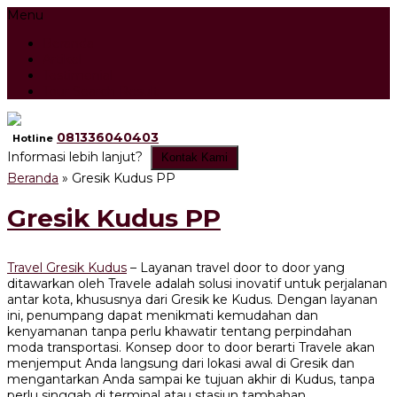
Menu
Beranda
Artikel
Testimonial
Tour Search Result
081336040403
Hotline
Informasi lebih lanjut?
Kontak Kami
Beranda
»
Gresik Kudus PP
Gresik Kudus PP
Travel Gresik Kudus
– Layanan travel door to door yang
ditawarkan oleh Travele adalah solusi inovatif untuk perjalanan
antar kota, khususnya dari Gresik ke Kudus. Dengan layanan
ini, penumpang dapat menikmati kemudahan dan
kenyamanan tanpa perlu khawatir tentang perpindahan
moda transportasi. Konsep door to door berarti Travele akan
menjemput Anda langsung dari lokasi awal di Gresik dan
mengantarkan Anda sampai ke tujuan akhir di Kudus, tanpa
perlu singgah di terminal atau stasiun tambahan.