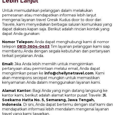
Lebih Lanjut
Untuk memudahkan pelanggan dalam melakukan
pemesanan atau mendapatkan informasi lebih lanjut
mengenai layanan travel Gresik Kudus door to door dari
Travele, kami menyediakan berbagai saluran komunikasi yang
dapat diakses kapan saja. Berikut adalah rincian kontak yang
dapat Anda gunakan:
Nomor Telepon:
Anda dapat menghubungi kami di nomor
telepon
0813-3604-0403
Tim layanan pelanggan kami siap
membantu Anda dengan segala kebutuhan dan pertanyaan
terkait perjalanan Anda.
Email:
Jika Anda lebih memilih untuk mengirimkan
pertanyaan atau permintaan melalui email, Anda dapat
mengirimkan pesan ke
info@chellynetravel.com
. Kami
akan merespons secepat mungkin untuk memastikan
kenyamanan Anda dalam menggunakan layanan kami.
Alamat Kantor:
Bagi Anda yang ingin datang langsung ke
kantor kami, berikut adalah alamat kantor pusat Travele:
Jl.
Soekarno Hatta No. 5, Semarang, Jawa Tengah,
Indonesia
. Di sini, Anda dapat bertemu dengan staf kami dan
mendapatkan informasi lebih mendalam mengenai layanan
travel yang kami tawarkan.