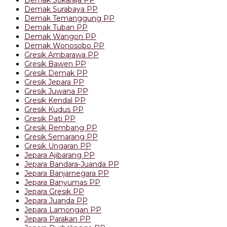
Demak Sokaraja PP
Demak Surabaya PP
Demak Temanggung PP
Demak Tuban PP
Demak Wangon PP
Demak Wonosobo PP
Gresik Ambarawa PP
Gresik Bawen PP
Gresik Demak PP
Gresik Jepara PP
Gresik Juwana PP
Gresik Kendal PP
Gresik Kudus PP
Gresik Pati PP
Gresik Rembang PP
Gresik Semarang PP
Gresik Ungaran PP
Jepara Ajibarang PP
Jepara Bandara-Juanda PP
Jepara Banjarnegara PP
Jepara Banyumas PP
Jepara Gresik PP
Jepara Juanda PP
Jepara Lamongan PP
Jepara Parakan PP