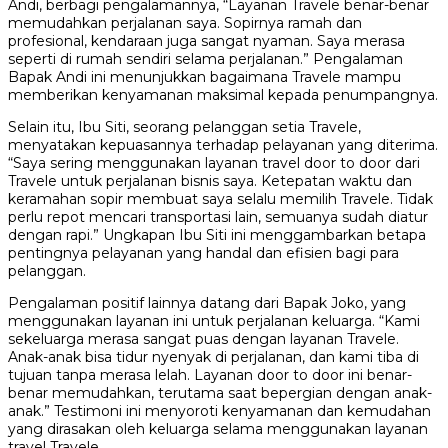
Andi, berbagi pengalamannya, “Layanan Travele benar-benar
memudahkan perjalanan saya. Sopirnya ramah dan
profesional, kendaraan juga sangat nyaman. Saya merasa
seperti di rumah sendiri selama perjalanan.” Pengalaman
Bapak Andi ini menunjukkan bagaimana Travele mampu
memberikan kenyamanan maksimal kepada penumpangnya.
Selain itu, Ibu Siti, seorang pelanggan setia Travele,
menyatakan kepuasannya terhadap pelayanan yang diterima.
“Saya sering menggunakan layanan travel door to door dari
Travele untuk perjalanan bisnis saya. Ketepatan waktu dan
keramahan sopir membuat saya selalu memilih Travele. Tidak
perlu repot mencari transportasi lain, semuanya sudah diatur
dengan rapi.” Ungkapan Ibu Siti ini menggambarkan betapa
pentingnya pelayanan yang handal dan efisien bagi para
pelanggan.
Pengalaman positif lainnya datang dari Bapak Joko, yang
menggunakan layanan ini untuk perjalanan keluarga. “Kami
sekeluarga merasa sangat puas dengan layanan Travele.
Anak-anak bisa tidur nyenyak di perjalanan, dan kami tiba di
tujuan tanpa merasa lelah. Layanan door to door ini benar-
benar memudahkan, terutama saat bepergian dengan anak-
anak.” Testimoni ini menyoroti kenyamanan dan kemudahan
yang dirasakan oleh keluarga selama menggunakan layanan
travel Travele.