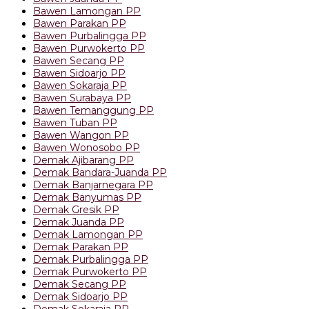
Bawen Lamongan PP
Bawen Parakan PP
Bawen Purbalingga PP
Bawen Purwokerto PP
Bawen Secang PP
Bawen Sidoarjo PP
Bawen Sokaraja PP
Bawen Surabaya PP
Bawen Temanggung PP
Bawen Tuban PP
Bawen Wangon PP
Bawen Wonosobo PP
Demak Ajibarang PP
Demak Bandara-Juanda PP
Demak Banjarnegara PP
Demak Banyumas PP
Demak Gresik PP
Demak Juanda PP
Demak Lamongan PP
Demak Parakan PP
Demak Purbalingga PP
Demak Purwokerto PP
Demak Secang PP
Demak Sidoarjo PP