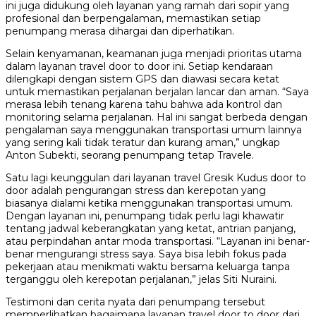
ini juga didukung oleh layanan yang ramah dari sopir yang
profesional dan berpengalaman, memastikan setiap
penumpang merasa dihargai dan diperhatikan.
Selain kenyamanan, keamanan juga menjadi prioritas utama
dalam layanan travel door to door ini. Setiap kendaraan
dilengkapi dengan sistem GPS dan diawasi secara ketat
untuk memastikan perjalanan berjalan lancar dan aman. “Saya
merasa lebih tenang karena tahu bahwa ada kontrol dan
monitoring selama perjalanan. Hal ini sangat berbeda dengan
pengalaman saya menggunakan transportasi umum lainnya
yang sering kali tidak teratur dan kurang aman,” ungkap
Anton Subekti, seorang penumpang tetap Travele.
Satu lagi keunggulan dari layanan travel Gresik Kudus door to
door adalah pengurangan stress dan kerepotan yang
biasanya dialami ketika menggunakan transportasi umum.
Dengan layanan ini, penumpang tidak perlu lagi khawatir
tentang jadwal keberangkatan yang ketat, antrian panjang,
atau perpindahan antar moda transportasi. “Layanan ini benar-
benar mengurangi stress saya. Saya bisa lebih fokus pada
pekerjaan atau menikmati waktu bersama keluarga tanpa
terganggu oleh kerepotan perjalanan,” jelas Siti Nuraini.
Testimoni dan cerita nyata dari penumpang tersebut
memperlihatkan bagaimana layanan travel door to door dari