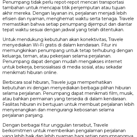
Penumpang tidak perlu repot-repot mencari transportasi
tambahan untuk mencapai titik penjemputan atau tujuan
akhir mereka. Dengan layanan ini, perjalanan menjadi lebih
efisien dan nyaman, menghemat waktu serta tenaga. Travele
memastikan bahwa setiap penumpang dijemput dan diantar
tepat waktu sesuai dengan jadwal yang telah ditentukan.
Untuk mendukung kebutuhan akan konektivitas, Travele
menyediakan Wi-Fi gratis di dalam kendaraan. Fitur ini
memungkinkan penumpang untuk tetap terhubung dengan
keluarga, teman, atau pekerjaan selama perjalanan.
Penumpang dapat dengan mudah mengakses internet
untuk bekerja, bersosialisasi di media sosial, atau sekadar
menikmati hiburan online.
Berbicara soal hiburan, Travele juga memperhatikan
kebutuhan ini dengan menyediakan berbagai pilihan hiburan
selama perjalanan. Penumpang dapat menikmati film, musik,
atau bahkan permainan yang tersedia di dalam kendaraan.
Fasilitas hiburan ini bertujuan untuk membuat perjalanan lebih
menyenangkan dan mengurangi kebosanan selama
perjalanan panjang.
Dengan berbagai fitur unggulan tersebut, Travele
berkomitmen untuk memberikan pengalaman perjalanan
yang lebih baik dan lebih nyaman bagi setiap penumpangnya.