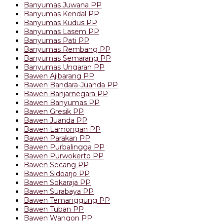
Banyumas Juwana PP
Banyumas Kendal PP
Banyumas Kudus PP
Banyumas Lasem PP
Banyumas Pati PP
Banyumas Rembang PP
Banyumas Semarang PP
Banyumas Ungaran PP
Bawen Ajibarang PP
Bawen Bandara-Juanda PP
Bawen Banjarnegara PP
Bawen Banyumas PP
Bawen Gresik PP
Bawen Juanda PP
Bawen Lamongan PP
Bawen Parakan PP
Bawen Purbalingga PP
Bawen Purwokerto PP
Bawen Secang PP
Bawen Sidoarjo PP
Bawen Sokaraja PP
Bawen Surabaya PP
Bawen Temanggung PP
Bawen Tuban PP
Bawen Wangon PP