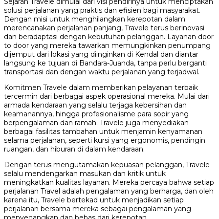
Sejarah Travele dimulai dari visi pendirinya untuk menciptakan
solusi perjalanan yang praktis dan efisien bagi masyarakat.
Dengan misi untuk menghilangkan kerepotan dalam
merencanakan perjalanan panjang, Travele terus berinovasi
dan beradaptasi dengan kebutuhan pelanggan. Layanan door
to door yang mereka tawarkan memungkinkan penumpang
dijemput dari lokasi yang diinginkan di Kendal dan diantar
langsung ke tujuan di Bandara-Juanda, tanpa perlu berganti
transportasi dan dengan waktu perjalanan yang terjadwal.
Komitmen Travele dalam memberikan pelayanan terbaik
tercermin dari berbagai aspek operasional mereka. Mulai dari
armada kendaraan yang selalu terjaga kebersihan dan
keamanannya, hingga profesionalisme para sopir yang
berpengalaman dan ramah. Travele juga menyediakan
berbagai fasilitas tambahan untuk menjamin kenyamanan
selama perjalanan, seperti kursi yang ergonomis, pendingin
ruangan, dan hiburan di dalam kendaraan.
Dengan terus mengutamakan kepuasan pelanggan, Travele
selalu mendengarkan masukan dan kritik untuk
meningkatkan kualitas layanan. Mereka percaya bahwa setiap
perjalanan Travel adalah pengalaman yang berharga, dan oleh
karena itu, Travele bertekad untuk menjadikan setiap
perjalanan bersama mereka sebagai pengalaman yang
menyenangkan dan bebas dari kerepotan.