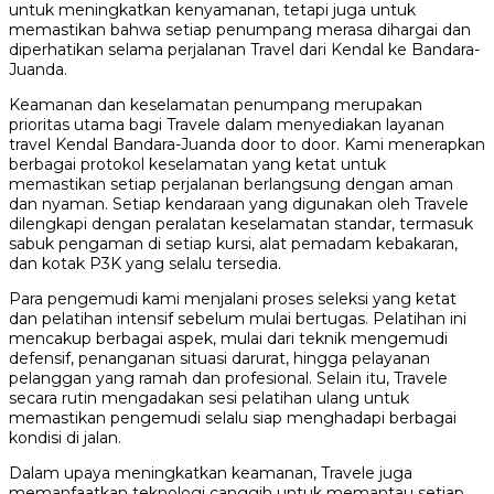
untuk meningkatkan kenyamanan, tetapi juga untuk
memastikan bahwa setiap penumpang merasa dihargai dan
diperhatikan selama perjalanan Travel dari Kendal ke Bandara-
Juanda.
Keamanan dan keselamatan penumpang merupakan
prioritas utama bagi Travele dalam menyediakan layanan
travel Kendal Bandara-Juanda door to door. Kami menerapkan
berbagai protokol keselamatan yang ketat untuk
memastikan setiap perjalanan berlangsung dengan aman
dan nyaman. Setiap kendaraan yang digunakan oleh Travele
dilengkapi dengan peralatan keselamatan standar, termasuk
sabuk pengaman di setiap kursi, alat pemadam kebakaran,
dan kotak P3K yang selalu tersedia.
Para pengemudi kami menjalani proses seleksi yang ketat
dan pelatihan intensif sebelum mulai bertugas. Pelatihan ini
mencakup berbagai aspek, mulai dari teknik mengemudi
defensif, penanganan situasi darurat, hingga pelayanan
pelanggan yang ramah dan profesional. Selain itu, Travele
secara rutin mengadakan sesi pelatihan ulang untuk
memastikan pengemudi selalu siap menghadapi berbagai
kondisi di jalan.
Dalam upaya meningkatkan keamanan, Travele juga
memanfaatkan teknologi canggih untuk memantau setiap