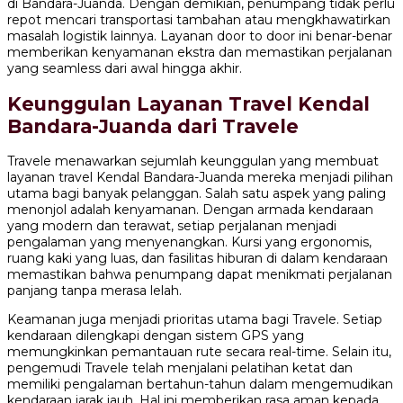
di Bandara-Juanda. Dengan demikian, penumpang tidak perlu
repot mencari transportasi tambahan atau mengkhawatirkan
masalah logistik lainnya. Layanan door to door ini benar-benar
memberikan kenyamanan ekstra dan memastikan perjalanan
yang seamless dari awal hingga akhir.
Keunggulan Layanan Travel Kendal
Bandara-Juanda dari Travele
Travele menawarkan sejumlah keunggulan yang membuat
layanan travel Kendal Bandara-Juanda mereka menjadi pilihan
utama bagi banyak pelanggan. Salah satu aspek yang paling
menonjol adalah kenyamanan. Dengan armada kendaraan
yang modern dan terawat, setiap perjalanan menjadi
pengalaman yang menyenangkan. Kursi yang ergonomis,
ruang kaki yang luas, dan fasilitas hiburan di dalam kendaraan
memastikan bahwa penumpang dapat menikmati perjalanan
panjang tanpa merasa lelah.
Keamanan juga menjadi prioritas utama bagi Travele. Setiap
kendaraan dilengkapi dengan sistem GPS yang
memungkinkan pemantauan rute secara real-time. Selain itu,
pengemudi Travele telah menjalani pelatihan ketat dan
memiliki pengalaman bertahun-tahun dalam mengemudikan
kendaraan jarak jauh. Hal ini memberikan rasa aman kepada