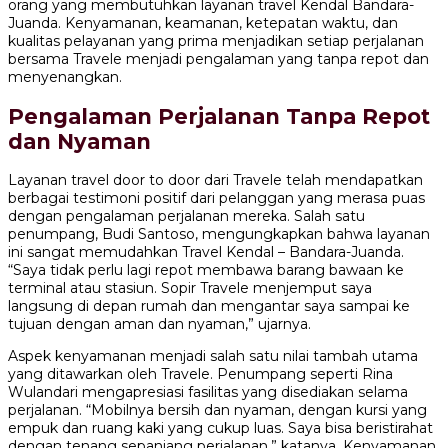
orang yang membutuhkan layanan travel Kendal Bandara-
Juanda. Kenyamanan, keamanan, ketepatan waktu, dan
kualitas pelayanan yang prima menjadikan setiap perjalanan
bersama Travele menjadi pengalaman yang tanpa repot dan
menyenangkan.
Pengalaman Perjalanan Tanpa Repot
dan Nyaman
Layanan travel door to door dari Travele telah mendapatkan
berbagai testimoni positif dari pelanggan yang merasa puas
dengan pengalaman perjalanan mereka. Salah satu
penumpang, Budi Santoso, mengungkapkan bahwa layanan
ini sangat memudahkan Travel Kendal – Bandara-Juanda.
“Saya tidak perlu lagi repot membawa barang bawaan ke
terminal atau stasiun. Sopir Travele menjemput saya
langsung di depan rumah dan mengantar saya sampai ke
tujuan dengan aman dan nyaman,” ujarnya.
Aspek kenyamanan menjadi salah satu nilai tambah utama
yang ditawarkan oleh Travele. Penumpang seperti Rina
Wulandari mengapresiasi fasilitas yang disediakan selama
perjalanan. “Mobilnya bersih dan nyaman, dengan kursi yang
empuk dan ruang kaki yang cukup luas. Saya bisa beristirahat
dengan tenang sepanjang perjalanan,” katanya. Kenyamanan