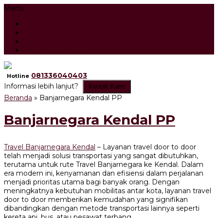
Menu
Beranda
Artikel
Testimonial
Tour Search Result
081336040403
Hotline
Informasi lebih lanjut?
Kontak Kami
Beranda
»
Banjarnegara Kendal PP
Banjarnegara Kendal PP
Travel Banjarnegara Kendal
– Layanan travel door to door
telah menjadi solusi transportasi yang sangat dibutuhkan,
terutama untuk rute Travel Banjarnegara ke Kendal. Dalam
era modern ini, kenyamanan dan efisiensi dalam perjalanan
menjadi prioritas utama bagi banyak orang. Dengan
meningkatnya kebutuhan mobilitas antar kota, layanan travel
door to door memberikan kemudahan yang signifikan
dibandingkan dengan metode transportasi lainnya seperti
kereta api, bus, atau pesawat terbang.