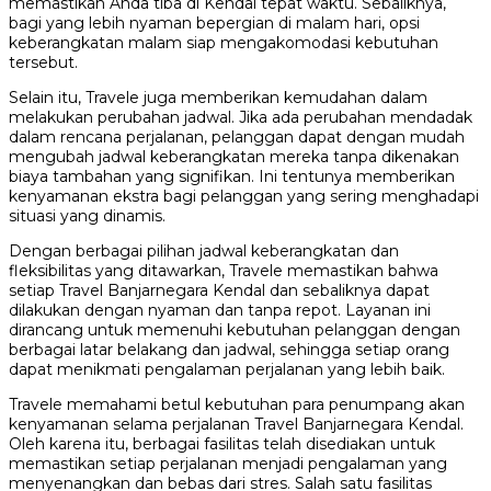
memastikan Anda tiba di Kendal tepat waktu. Sebaliknya,
bagi yang lebih nyaman bepergian di malam hari, opsi
keberangkatan malam siap mengakomodasi kebutuhan
tersebut.
Selain itu, Travele juga memberikan kemudahan dalam
melakukan perubahan jadwal. Jika ada perubahan mendadak
dalam rencana perjalanan, pelanggan dapat dengan mudah
mengubah jadwal keberangkatan mereka tanpa dikenakan
biaya tambahan yang signifikan. Ini tentunya memberikan
kenyamanan ekstra bagi pelanggan yang sering menghadapi
situasi yang dinamis.
Dengan berbagai pilihan jadwal keberangkatan dan
fleksibilitas yang ditawarkan, Travele memastikan bahwa
setiap Travel Banjarnegara Kendal dan sebaliknya dapat
dilakukan dengan nyaman dan tanpa repot. Layanan ini
dirancang untuk memenuhi kebutuhan pelanggan dengan
berbagai latar belakang dan jadwal, sehingga setiap orang
dapat menikmati pengalaman perjalanan yang lebih baik.
Travele memahami betul kebutuhan para penumpang akan
kenyamanan selama perjalanan Travel Banjarnegara Kendal.
Oleh karena itu, berbagai fasilitas telah disediakan untuk
memastikan setiap perjalanan menjadi pengalaman yang
menyenangkan dan bebas dari stres. Salah satu fasilitas