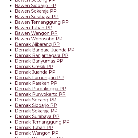
Bawen Secang PP
Bawen Sidoarjo PP
Bawen Sokaraja PP
Bawen Surabaya PP
Bawen Temanggung PP
Bawen Tuban PP
Bawen Wangon PP
Bawen Wonosobo PP
Demak Ajibarang PP
Demak Bandara-Juanda PP
Demak Banjarnegara PP
Demak Banyumas PP
Demak Gresik PP
Demak Juanda PP
Demak Lamongan PP
Demak Parakan PP
Demak Purbalingga PP
Demak Purwokerto PP
Demak Secang PP
Demak Sidoarjo PP
Demak Sokaraja PP
Demak Surabaya PP
Demak Temanggung PP
Demak Tuban PP
Demak Wangon PP