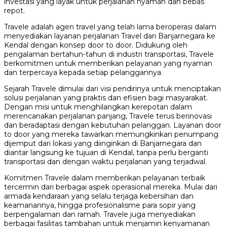
investasi yang layak untuk perjalanan nyaman dan bebas
repot.
Travele adalah agen travel yang telah lama beroperasi dalam
menyediakan layanan perjalanan Travel dari Banjarnegara ke
Kendal dengan konsep door to door. Didukung oleh
pengalaman bertahun-tahun di industri transportasi, Travele
berkomitmen untuk memberikan pelayanan yang nyaman
dan terpercaya kepada setiap pelanggannya.
Sejarah Travele dimulai dari visi pendirinya untuk menciptakan
solusi perjalanan yang praktis dan efisien bagi masyarakat.
Dengan misi untuk menghilangkan kerepotan dalam
merencanakan perjalanan panjang, Travele terus berinovasi
dan beradaptasi dengan kebutuhan pelanggan. Layanan door
to door yang mereka tawarkan memungkinkan penumpang
dijemput dari lokasi yang diinginkan di Banjarnegara dan
diantar langsung ke tujuan di Kendal, tanpa perlu berganti
transportasi dan dengan waktu perjalanan yang terjadwal.
Komitmen Travele dalam memberikan pelayanan terbaik
tercermin dari berbagai aspek operasional mereka. Mulai dari
armada kendaraan yang selalu terjaga kebersihan dan
keamanannya, hingga profesionalisme para sopir yang
berpengalaman dan ramah. Travele juga menyediakan
berbagai fasilitas tambahan untuk menjamin kenyamanan