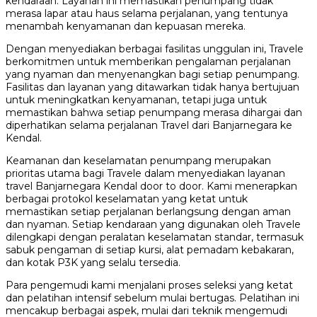
kendaraan. Layanan ini memastikan penumpang tidak
merasa lapar atau haus selama perjalanan, yang tentunya
menambah kenyamanan dan kepuasan mereka.
Dengan menyediakan berbagai fasilitas unggulan ini, Travele
berkomitmen untuk memberikan pengalaman perjalanan
yang nyaman dan menyenangkan bagi setiap penumpang.
Fasilitas dan layanan yang ditawarkan tidak hanya bertujuan
untuk meningkatkan kenyamanan, tetapi juga untuk
memastikan bahwa setiap penumpang merasa dihargai dan
diperhatikan selama perjalanan Travel dari Banjarnegara ke
Kendal.
Keamanan dan keselamatan penumpang merupakan
prioritas utama bagi Travele dalam menyediakan layanan
travel Banjarnegara Kendal door to door. Kami menerapkan
berbagai protokol keselamatan yang ketat untuk
memastikan setiap perjalanan berlangsung dengan aman
dan nyaman. Setiap kendaraan yang digunakan oleh Travele
dilengkapi dengan peralatan keselamatan standar, termasuk
sabuk pengaman di setiap kursi, alat pemadam kebakaran,
dan kotak P3K yang selalu tersedia.
Para pengemudi kami menjalani proses seleksi yang ketat
dan pelatihan intensif sebelum mulai bertugas. Pelatihan ini
mencakup berbagai aspek, mulai dari teknik mengemudi