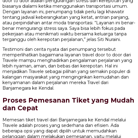
door to door adalah pengurangan stress dan kerepotan yang
biasanya dialami ketika menggunakan transportasi umum.
Dengan layanan ini, penumpang tidak perlu lagi khawatir
tentang jadwal keberangkatan yang ketat, antrian panjang,
atau perpindahan antar moda transportasi. “Layanan ini benar-
benar mengurangi stress saya. Saya bisa lebih fokus pada
pekerjaan atau menikmati waktu bersama keluarga tanpa
terganggu oleh kerepotan perjalanan,” jelas Siti Nuraini.
Testimoni dan cerita nyata dari penumpang tersebut
memperlihatkan bagaimana layanan travel door to door dari
Travele mampu menghadirkan pengalaman perjalanan yang
lebih nyaman, aman, dan bebas dari kerepotan. Hal ini
menjadikan Travele sebagai pilihan yang semakin populer di
kalangan masyarakat yang menginginkan kemudahan dan
kenyamanan dalam perjalanan mereka Travel dari
Banjarnegara ke Kendal.
Proses Pemesanan Tiket yang Mudah
dan Cepat
Memesan tiket travel dari Banjarnegara ke Kendal melalui
Travele adalah proses yang sederhana dan efisien. Ada
beberapa opsi yang dapat dipilih untuk memudahkan
pelanggan dalam melakukan pemesanan, yaitu melalui