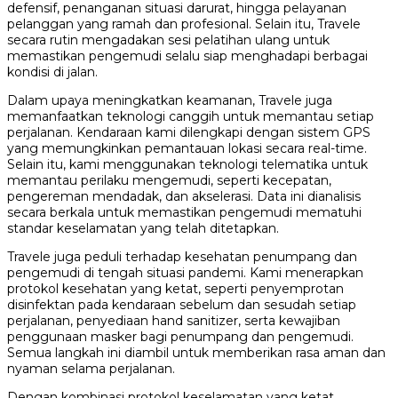
defensif, penanganan situasi darurat, hingga pelayanan
pelanggan yang ramah dan profesional. Selain itu, Travele
secara rutin mengadakan sesi pelatihan ulang untuk
memastikan pengemudi selalu siap menghadapi berbagai
kondisi di jalan.
Dalam upaya meningkatkan keamanan, Travele juga
memanfaatkan teknologi canggih untuk memantau setiap
perjalanan. Kendaraan kami dilengkapi dengan sistem GPS
yang memungkinkan pemantauan lokasi secara real-time.
Selain itu, kami menggunakan teknologi telematika untuk
memantau perilaku mengemudi, seperti kecepatan,
pengereman mendadak, dan akselerasi. Data ini dianalisis
secara berkala untuk memastikan pengemudi mematuhi
standar keselamatan yang telah ditetapkan.
Travele juga peduli terhadap kesehatan penumpang dan
pengemudi di tengah situasi pandemi. Kami menerapkan
protokol kesehatan yang ketat, seperti penyemprotan
disinfektan pada kendaraan sebelum dan sesudah setiap
perjalanan, penyediaan hand sanitizer, serta kewajiban
penggunaan masker bagi penumpang dan pengemudi.
Semua langkah ini diambil untuk memberikan rasa aman dan
nyaman selama perjalanan.
Dengan kombinasi protokol keselamatan yang ketat,