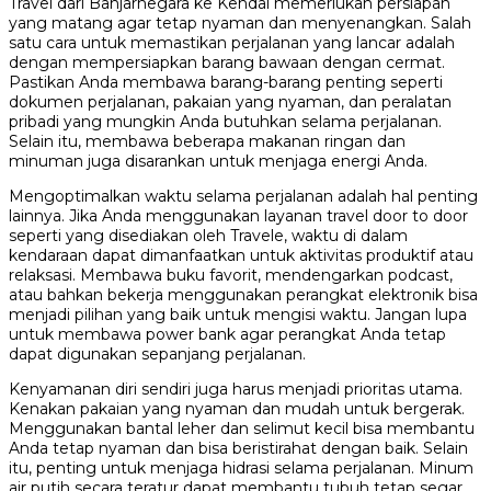
Travel dari Banjarnegara ke Kendal memerlukan persiapan
yang matang agar tetap nyaman dan menyenangkan. Salah
satu cara untuk memastikan perjalanan yang lancar adalah
dengan mempersiapkan barang bawaan dengan cermat.
Pastikan Anda membawa barang-barang penting seperti
dokumen perjalanan, pakaian yang nyaman, dan peralatan
pribadi yang mungkin Anda butuhkan selama perjalanan.
Selain itu, membawa beberapa makanan ringan dan
minuman juga disarankan untuk menjaga energi Anda.
Mengoptimalkan waktu selama perjalanan adalah hal penting
lainnya. Jika Anda menggunakan layanan travel door to door
seperti yang disediakan oleh Travele, waktu di dalam
kendaraan dapat dimanfaatkan untuk aktivitas produktif atau
relaksasi. Membawa buku favorit, mendengarkan podcast,
atau bahkan bekerja menggunakan perangkat elektronik bisa
menjadi pilihan yang baik untuk mengisi waktu. Jangan lupa
untuk membawa power bank agar perangkat Anda tetap
dapat digunakan sepanjang perjalanan.
Kenyamanan diri sendiri juga harus menjadi prioritas utama.
Kenakan pakaian yang nyaman dan mudah untuk bergerak.
Menggunakan bantal leher dan selimut kecil bisa membantu
Anda tetap nyaman dan bisa beristirahat dengan baik. Selain
itu, penting untuk menjaga hidrasi selama perjalanan. Minum
air putih secara teratur dapat membantu tubuh tetap segar