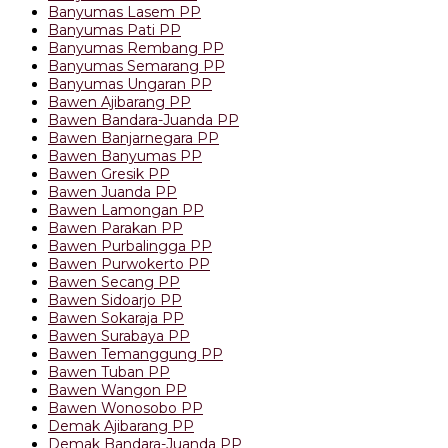
Banyumas Lasem PP
Banyumas Pati PP
Banyumas Rembang PP
Banyumas Semarang PP
Banyumas Ungaran PP
Bawen Ajibarang PP
Bawen Bandara-Juanda PP
Bawen Banjarnegara PP
Bawen Banyumas PP
Bawen Gresik PP
Bawen Juanda PP
Bawen Lamongan PP
Bawen Parakan PP
Bawen Purbalingga PP
Bawen Purwokerto PP
Bawen Secang PP
Bawen Sidoarjo PP
Bawen Sokaraja PP
Bawen Surabaya PP
Bawen Temanggung PP
Bawen Tuban PP
Bawen Wangon PP
Bawen Wonosobo PP
Demak Ajibarang PP
Demak Bandara-Juanda PP