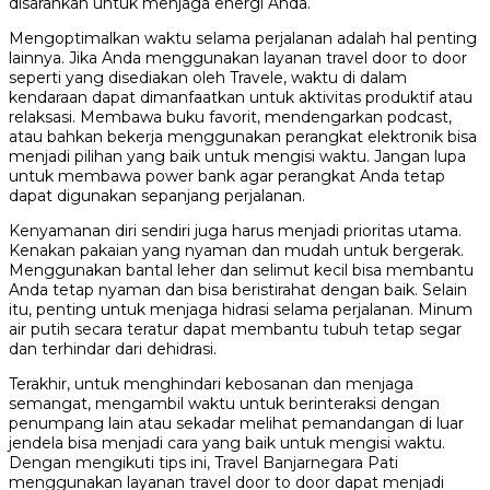
disarankan untuk menjaga energi Anda.
Mengoptimalkan waktu selama perjalanan adalah hal penting
lainnya. Jika Anda menggunakan layanan travel door to door
seperti yang disediakan oleh Travele, waktu di dalam
kendaraan dapat dimanfaatkan untuk aktivitas produktif atau
relaksasi. Membawa buku favorit, mendengarkan podcast,
atau bahkan bekerja menggunakan perangkat elektronik bisa
menjadi pilihan yang baik untuk mengisi waktu. Jangan lupa
untuk membawa power bank agar perangkat Anda tetap
dapat digunakan sepanjang perjalanan.
Kenyamanan diri sendiri juga harus menjadi prioritas utama.
Kenakan pakaian yang nyaman dan mudah untuk bergerak.
Menggunakan bantal leher dan selimut kecil bisa membantu
Anda tetap nyaman dan bisa beristirahat dengan baik. Selain
itu, penting untuk menjaga hidrasi selama perjalanan. Minum
air putih secara teratur dapat membantu tubuh tetap segar
dan terhindar dari dehidrasi.
Terakhir, untuk menghindari kebosanan dan menjaga
semangat, mengambil waktu untuk berinteraksi dengan
penumpang lain atau sekadar melihat pemandangan di luar
jendela bisa menjadi cara yang baik untuk mengisi waktu.
Dengan mengikuti tips ini, Travel Banjarnegara Pati
menggunakan layanan travel door to door dapat menjadi