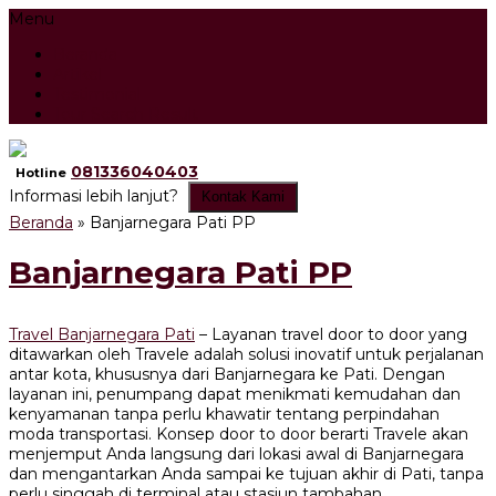
Menu
Beranda
Artikel
Testimonial
Tour Search Result
081336040403
Hotline
Informasi lebih lanjut?
Kontak Kami
Beranda
»
Banjarnegara Pati PP
Banjarnegara Pati PP
Travel Banjarnegara Pati
– Layanan travel door to door yang
ditawarkan oleh Travele adalah solusi inovatif untuk perjalanan
antar kota, khususnya dari Banjarnegara ke Pati. Dengan
layanan ini, penumpang dapat menikmati kemudahan dan
kenyamanan tanpa perlu khawatir tentang perpindahan
moda transportasi. Konsep door to door berarti Travele akan
menjemput Anda langsung dari lokasi awal di Banjarnegara
dan mengantarkan Anda sampai ke tujuan akhir di Pati, tanpa
perlu singgah di terminal atau stasiun tambahan.