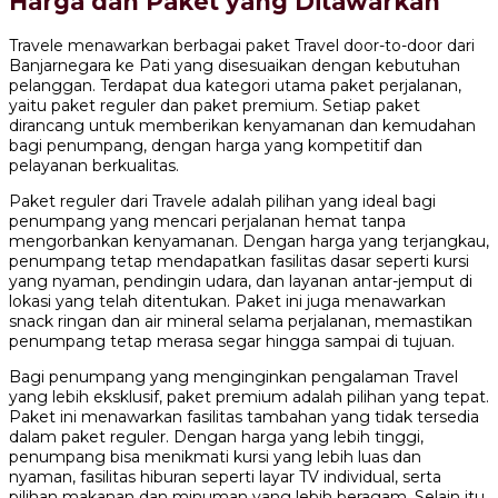
Harga dan Paket yang Ditawarkan
Travele menawarkan berbagai paket Travel door-to-door dari
Banjarnegara ke Pati yang disesuaikan dengan kebutuhan
pelanggan. Terdapat dua kategori utama paket perjalanan,
yaitu paket reguler dan paket premium. Setiap paket
dirancang untuk memberikan kenyamanan dan kemudahan
bagi penumpang, dengan harga yang kompetitif dan
pelayanan berkualitas.
Paket reguler dari Travele adalah pilihan yang ideal bagi
penumpang yang mencari perjalanan hemat tanpa
mengorbankan kenyamanan. Dengan harga yang terjangkau,
penumpang tetap mendapatkan fasilitas dasar seperti kursi
yang nyaman, pendingin udara, dan layanan antar-jemput di
lokasi yang telah ditentukan. Paket ini juga menawarkan
snack ringan dan air mineral selama perjalanan, memastikan
penumpang tetap merasa segar hingga sampai di tujuan.
Bagi penumpang yang menginginkan pengalaman Travel
yang lebih eksklusif, paket premium adalah pilihan yang tepat.
Paket ini menawarkan fasilitas tambahan yang tidak tersedia
dalam paket reguler. Dengan harga yang lebih tinggi,
penumpang bisa menikmati kursi yang lebih luas dan
nyaman, fasilitas hiburan seperti layar TV individual, serta
pilihan makanan dan minuman yang lebih beragam. Selain itu,