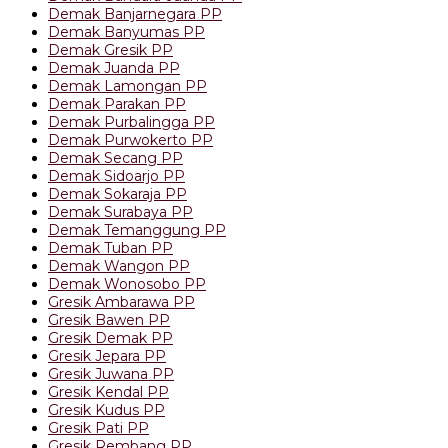
Demak Banjarnegara PP
Demak Banyumas PP
Demak Gresik PP
Demak Juanda PP
Demak Lamongan PP
Demak Parakan PP
Demak Purbalingga PP
Demak Purwokerto PP
Demak Secang PP
Demak Sidoarjo PP
Demak Sokaraja PP
Demak Surabaya PP
Demak Temanggung PP
Demak Tuban PP
Demak Wangon PP
Demak Wonosobo PP
Gresik Ambarawa PP
Gresik Bawen PP
Gresik Demak PP
Gresik Jepara PP
Gresik Juwana PP
Gresik Kendal PP
Gresik Kudus PP
Gresik Pati PP
Gresik Rembang PP