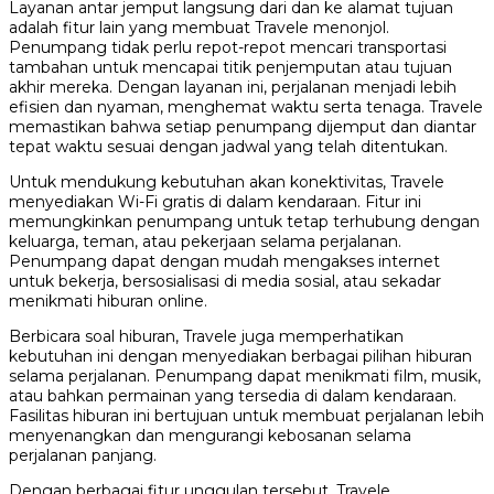
Layanan antar jemput langsung dari dan ke alamat tujuan
adalah fitur lain yang membuat Travele menonjol.
Penumpang tidak perlu repot-repot mencari transportasi
tambahan untuk mencapai titik penjemputan atau tujuan
akhir mereka. Dengan layanan ini, perjalanan menjadi lebih
efisien dan nyaman, menghemat waktu serta tenaga. Travele
memastikan bahwa setiap penumpang dijemput dan diantar
tepat waktu sesuai dengan jadwal yang telah ditentukan.
Untuk mendukung kebutuhan akan konektivitas, Travele
menyediakan Wi-Fi gratis di dalam kendaraan. Fitur ini
memungkinkan penumpang untuk tetap terhubung dengan
keluarga, teman, atau pekerjaan selama perjalanan.
Penumpang dapat dengan mudah mengakses internet
untuk bekerja, bersosialisasi di media sosial, atau sekadar
menikmati hiburan online.
Berbicara soal hiburan, Travele juga memperhatikan
kebutuhan ini dengan menyediakan berbagai pilihan hiburan
selama perjalanan. Penumpang dapat menikmati film, musik,
atau bahkan permainan yang tersedia di dalam kendaraan.
Fasilitas hiburan ini bertujuan untuk membuat perjalanan lebih
menyenangkan dan mengurangi kebosanan selama
perjalanan panjang.
Dengan berbagai fitur unggulan tersebut, Travele