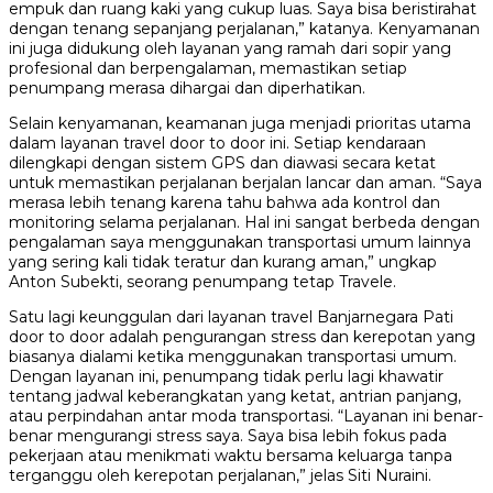
empuk dan ruang kaki yang cukup luas. Saya bisa beristirahat
dengan tenang sepanjang perjalanan,” katanya. Kenyamanan
ini juga didukung oleh layanan yang ramah dari sopir yang
profesional dan berpengalaman, memastikan setiap
penumpang merasa dihargai dan diperhatikan.
Selain kenyamanan, keamanan juga menjadi prioritas utama
dalam layanan travel door to door ini. Setiap kendaraan
dilengkapi dengan sistem GPS dan diawasi secara ketat
untuk memastikan perjalanan berjalan lancar dan aman. “Saya
merasa lebih tenang karena tahu bahwa ada kontrol dan
monitoring selama perjalanan. Hal ini sangat berbeda dengan
pengalaman saya menggunakan transportasi umum lainnya
yang sering kali tidak teratur dan kurang aman,” ungkap
Anton Subekti, seorang penumpang tetap Travele.
Satu lagi keunggulan dari layanan travel Banjarnegara Pati
door to door adalah pengurangan stress dan kerepotan yang
biasanya dialami ketika menggunakan transportasi umum.
Dengan layanan ini, penumpang tidak perlu lagi khawatir
tentang jadwal keberangkatan yang ketat, antrian panjang,
atau perpindahan antar moda transportasi. “Layanan ini benar-
benar mengurangi stress saya. Saya bisa lebih fokus pada
pekerjaan atau menikmati waktu bersama keluarga tanpa
terganggu oleh kerepotan perjalanan,” jelas Siti Nuraini.