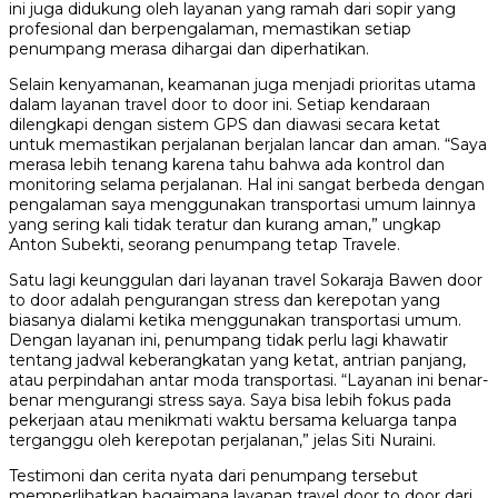
ini juga didukung oleh layanan yang ramah dari sopir yang
profesional dan berpengalaman, memastikan setiap
penumpang merasa dihargai dan diperhatikan.
Selain kenyamanan, keamanan juga menjadi prioritas utama
dalam layanan travel door to door ini. Setiap kendaraan
dilengkapi dengan sistem GPS dan diawasi secara ketat
untuk memastikan perjalanan berjalan lancar dan aman. “Saya
merasa lebih tenang karena tahu bahwa ada kontrol dan
monitoring selama perjalanan. Hal ini sangat berbeda dengan
pengalaman saya menggunakan transportasi umum lainnya
yang sering kali tidak teratur dan kurang aman,” ungkap
Anton Subekti, seorang penumpang tetap Travele.
Satu lagi keunggulan dari layanan travel Sokaraja Bawen door
to door adalah pengurangan stress dan kerepotan yang
biasanya dialami ketika menggunakan transportasi umum.
Dengan layanan ini, penumpang tidak perlu lagi khawatir
tentang jadwal keberangkatan yang ketat, antrian panjang,
atau perpindahan antar moda transportasi. “Layanan ini benar-
benar mengurangi stress saya. Saya bisa lebih fokus pada
pekerjaan atau menikmati waktu bersama keluarga tanpa
terganggu oleh kerepotan perjalanan,” jelas Siti Nuraini.
Testimoni dan cerita nyata dari penumpang tersebut
memperlihatkan bagaimana layanan travel door to door dari