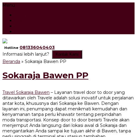
Menu
Beranda
Artikel
Testimonial
Tour Search Result
081336040403
Hotline
Informasi lebih lanjut?
Kontak Kami
Beranda
»
Sokaraja Bawen PP
Sokaraja Bawen PP
Travel Sokaraja Bawen
– Layanan travel door to door yang
ditawarkan oleh Travele adalah solusi inovatif untuk perjalanan
antar kota, khususnya dari Sokaraja ke Bawen. Dengan
layanan ini, penumpang dapat menikmati kemudahan dan
kenyamanan tanpa perlu khawatir tentang perpindahan
moda transportasi. Konsep door to door berarti Travele akan
menjemput Anda langsung dari lokasi awal di Sokaraja dan
mengantarkan Anda sampai ke tujuan akhir di Bawen, tanpa
perlu singgah di terminal atau stasiun tambahan.