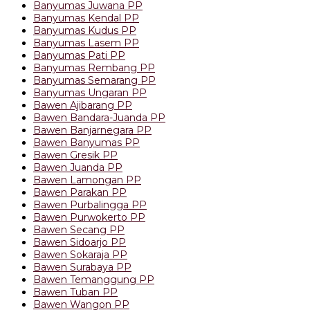
Banyumas Juwana PP
Banyumas Kendal PP
Banyumas Kudus PP
Banyumas Lasem PP
Banyumas Pati PP
Banyumas Rembang PP
Banyumas Semarang PP
Banyumas Ungaran PP
Bawen Ajibarang PP
Bawen Bandara-Juanda PP
Bawen Banjarnegara PP
Bawen Banyumas PP
Bawen Gresik PP
Bawen Juanda PP
Bawen Lamongan PP
Bawen Parakan PP
Bawen Purbalingga PP
Bawen Purwokerto PP
Bawen Secang PP
Bawen Sidoarjo PP
Bawen Sokaraja PP
Bawen Surabaya PP
Bawen Temanggung PP
Bawen Tuban PP
Bawen Wangon PP