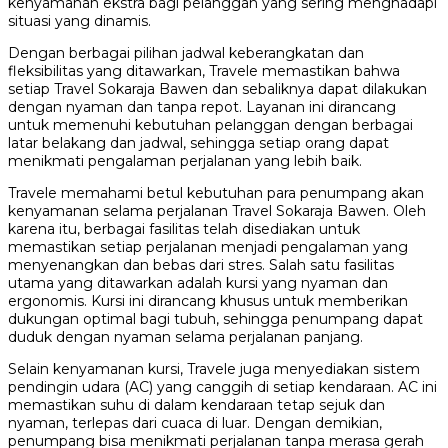
kenyamanan ekstra bagi pelanggan yang sering menghadapi
situasi yang dinamis.
Dengan berbagai pilihan jadwal keberangkatan dan
fleksibilitas yang ditawarkan, Travele memastikan bahwa
setiap Travel Sokaraja Bawen dan sebaliknya dapat dilakukan
dengan nyaman dan tanpa repot. Layanan ini dirancang
untuk memenuhi kebutuhan pelanggan dengan berbagai
latar belakang dan jadwal, sehingga setiap orang dapat
menikmati pengalaman perjalanan yang lebih baik.
Travele memahami betul kebutuhan para penumpang akan
kenyamanan selama perjalanan Travel Sokaraja Bawen. Oleh
karena itu, berbagai fasilitas telah disediakan untuk
memastikan setiap perjalanan menjadi pengalaman yang
menyenangkan dan bebas dari stres. Salah satu fasilitas
utama yang ditawarkan adalah kursi yang nyaman dan
ergonomis. Kursi ini dirancang khusus untuk memberikan
dukungan optimal bagi tubuh, sehingga penumpang dapat
duduk dengan nyaman selama perjalanan panjang.
Selain kenyamanan kursi, Travele juga menyediakan sistem
pendingin udara (AC) yang canggih di setiap kendaraan. AC ini
memastikan suhu di dalam kendaraan tetap sejuk dan
nyaman, terlepas dari cuaca di luar. Dengan demikian,
penumpang bisa menikmati perjalanan tanpa merasa gerah