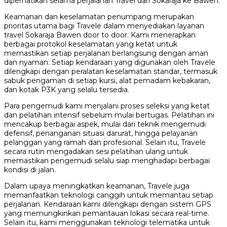
diperhatikan selama perjalanan Travel dari Sokaraja ke Bawen.
Keamanan dan keselamatan penumpang merupakan
prioritas utama bagi Travele dalam menyediakan layanan
travel Sokaraja Bawen door to door. Kami menerapkan
berbagai protokol keselamatan yang ketat untuk
memastikan setiap perjalanan berlangsung dengan aman
dan nyaman. Setiap kendaraan yang digunakan oleh Travele
dilengkapi dengan peralatan keselamatan standar, termasuk
sabuk pengaman di setiap kursi, alat pemadam kebakaran,
dan kotak P3K yang selalu tersedia.
Para pengemudi kami menjalani proses seleksi yang ketat
dan pelatihan intensif sebelum mulai bertugas. Pelatihan ini
mencakup berbagai aspek, mulai dari teknik mengemudi
defensif, penanganan situasi darurat, hingga pelayanan
pelanggan yang ramah dan profesional. Selain itu, Travele
secara rutin mengadakan sesi pelatihan ulang untuk
memastikan pengemudi selalu siap menghadapi berbagai
kondisi di jalan.
Dalam upaya meningkatkan keamanan, Travele juga
memanfaatkan teknologi canggih untuk memantau setiap
perjalanan. Kendaraan kami dilengkapi dengan sistem GPS
yang memungkinkan pemantauan lokasi secara real-time.
Selain itu, kami menggunakan teknologi telematika untuk