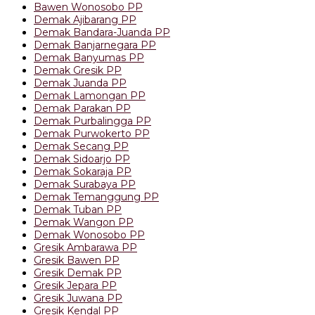
Bawen Wonosobo PP
Demak Ajibarang PP
Demak Bandara-Juanda PP
Demak Banjarnegara PP
Demak Banyumas PP
Demak Gresik PP
Demak Juanda PP
Demak Lamongan PP
Demak Parakan PP
Demak Purbalingga PP
Demak Purwokerto PP
Demak Secang PP
Demak Sidoarjo PP
Demak Sokaraja PP
Demak Surabaya PP
Demak Temanggung PP
Demak Tuban PP
Demak Wangon PP
Demak Wonosobo PP
Gresik Ambarawa PP
Gresik Bawen PP
Gresik Demak PP
Gresik Jepara PP
Gresik Juwana PP
Gresik Kendal PP