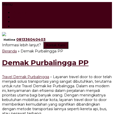
Menu
Beranda
Artikel
Testimonial
Tour Search Result
081336040403
Hotline
Informasi lebih lanjut?
Kontak Kami
Beranda
»
Demak Purbalingga PP
Demak Purbalingga PP
Travel Demak Purbalingga
– Layanan travel door to door telah
menjadi solusi transportasi yang sangat dibutuhkan, terutama
untuk rute Travel Demak ke Purbalingga. Dalam era modern
ini, kenyamanan dan efisiensi dalam perjalanan menjadi
prioritas utama bagi banyak orang. Dengan meningkatnya
kebutuhan mobilitas antar kota, layanan travel door to door
memberikan kemudahan yang signifikan dibandingkan
dengan metode transportasi lainnya seperti kereta api, bus,
atau pesawat terbang.