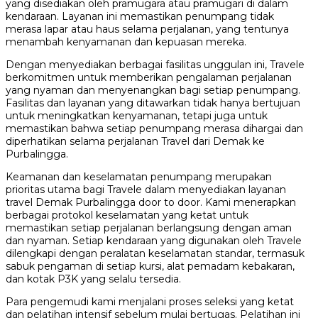
yang disediakan oleh pramugara atau pramugari di dalam
kendaraan. Layanan ini memastikan penumpang tidak
merasa lapar atau haus selama perjalanan, yang tentunya
menambah kenyamanan dan kepuasan mereka.
Dengan menyediakan berbagai fasilitas unggulan ini, Travele
berkomitmen untuk memberikan pengalaman perjalanan
yang nyaman dan menyenangkan bagi setiap penumpang.
Fasilitas dan layanan yang ditawarkan tidak hanya bertujuan
untuk meningkatkan kenyamanan, tetapi juga untuk
memastikan bahwa setiap penumpang merasa dihargai dan
diperhatikan selama perjalanan Travel dari Demak ke
Purbalingga.
Keamanan dan keselamatan penumpang merupakan
prioritas utama bagi Travele dalam menyediakan layanan
travel Demak Purbalingga door to door. Kami menerapkan
berbagai protokol keselamatan yang ketat untuk
memastikan setiap perjalanan berlangsung dengan aman
dan nyaman. Setiap kendaraan yang digunakan oleh Travele
dilengkapi dengan peralatan keselamatan standar, termasuk
sabuk pengaman di setiap kursi, alat pemadam kebakaran,
dan kotak P3K yang selalu tersedia.
Para pengemudi kami menjalani proses seleksi yang ketat
dan pelatihan intensif sebelum mulai bertugas. Pelatihan ini