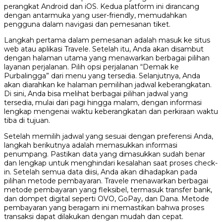
perangkat Android dan iOS. Kedua platform ini dirancang
dengan antarmuka yang user-friendly, memudahkan
pengguna dalam navigasi dan pemesanan tiket.
Langkah pertama dalam pemesanan adalah masuk ke situs
web atau aplikasi Travele. Setelah itu, Anda akan disambut
dengan halaman utama yang menawarkan berbagai pilihan
layanan perjalanan. Pilih opsi perjalanan “Demak ke
Purbalingga” dari menu yang tersedia. Selanjutnya, Anda
akan diarahkan ke halaman pemilihan jadwal keberangkatan.
Di sini, Anda bisa melihat berbagai pilihan jadwal yang
tersedia, mulai dari pagi hingga malam, dengan informasi
lengkap mengenai waktu keberangkatan dan perkiraan waktu
tiba di tujuan.
Setelah memilih jadwal yang sesuai dengan preferensi Anda,
langkah berikutnya adalah memasukkan informasi
penumpang. Pastikan data yang dimasukkan sudah benar
dan lengkap untuk menghindari kesalahan saat proses check-
in. Setelah semua data diisi, Anda akan dihadapkan pada
pilihan metode pembayaran. Travele menawarkan berbagai
metode pembayaran yang fleksibel, termasuk transfer bank,
dan dompet digital seperti OVO, GoPay, dan Dana. Metode
pembayaran yang beragam ini memastikan bahwa proses
transaksi dapat dilakukan dengan mudah dan cepat.