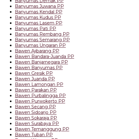
Banyumas Demak PP
Banyumas Juwana PP
Banyumas Kendal PP
Banyumas Kudus PP
Banyumas Lasem PP
Banyumas Pati PP
Banyumas Rembang PP
Banyumas Semarang PP
Banyumas Ungaran PP
Bawen Ajibarang PP
Bawen Bandara-Juanda PP
Bawen Banjarnegara PP
Bawen Banyumas PP
Bawen Gresik PP
Bawen Juanda PP
Bawen Lamongan PP
Bawen Parakan PP
Bawen Purbalingga PP
Bawen Purwokerto PP
Bawen Secang PP
Bawen Sidoarjo PP
Bawen Sokaraja PP
Bawen Surabaya PP
Bawen Temanggung PP
Bawen Tuban PP