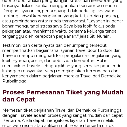
door to door adalah pengurangan stress dan kerepotan yang
biasanya dialami ketika menggunakan transportasi umum.
Dengan layanan ini, penumpang tidak perlu lagi khawatir
tentang jadwal keberangkatan yang ketat, antrian panjang,
atau perpindahan antar moda transportasi. “Layanan ini benar-
benar mengurangi stress saya. Saya bisa lebih fokus pada
pekerjaan atau menikmati waktu bersama keluarga tanpa
terganggu oleh kerepotan perjalanan,” jelas Siti Nuraini.
Testimoni dan cerita nyata dari penumpang tersebut
memperlihatkan bagaimana layanan travel door to door dari
Travele mampu menghadirkan pengalaman perjalanan yang
lebih nyaman, aman, dan bebas dari kerepotan. Hal ini
menjadikan Travele sebagai pilihan yang semakin populer di
kalangan masyarakat yang menginginkan kemudahan dan
kenyamanan dalam perjalanan mereka Travel dari Demak ke
Purbalingga.
Proses Pemesanan Tiket yang Mudah
dan Cepat
Memesan tiket perjalanan Travel dari Demak ke Purbalingga
dengan Travele adalah proses yang sangat mudah dan cepat.
Pertama, Anda dapat mengakses layanan Travele melalui
situs web resmi atau aplikasi mobile yang tersedia untuk