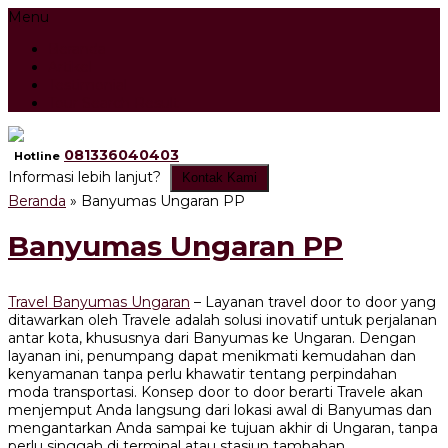
Menu
Beranda
Artikel
Testimonial
Tour Search Result
081336040403
Hotline
Informasi lebih lanjut?
Kontak Kami
Beranda
»
Banyumas Ungaran PP
Banyumas Ungaran PP
Travel Banyumas Ungaran
– Layanan travel door to door yang
ditawarkan oleh Travele adalah solusi inovatif untuk perjalanan
antar kota, khususnya dari Banyumas ke Ungaran. Dengan
layanan ini, penumpang dapat menikmati kemudahan dan
kenyamanan tanpa perlu khawatir tentang perpindahan
moda transportasi. Konsep door to door berarti Travele akan
menjemput Anda langsung dari lokasi awal di Banyumas dan
mengantarkan Anda sampai ke tujuan akhir di Ungaran, tanpa
perlu singgah di terminal atau stasiun tambahan.