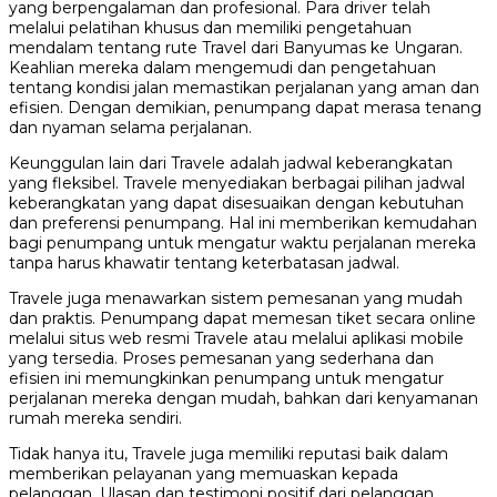
yang berpengalaman dan profesional. Para driver telah
melalui pelatihan khusus dan memiliki pengetahuan
mendalam tentang rute Travel dari Banyumas ke Ungaran.
Keahlian mereka dalam mengemudi dan pengetahuan
tentang kondisi jalan memastikan perjalanan yang aman dan
efisien. Dengan demikian, penumpang dapat merasa tenang
dan nyaman selama perjalanan.
Keunggulan lain dari Travele adalah jadwal keberangkatan
yang fleksibel. Travele menyediakan berbagai pilihan jadwal
keberangkatan yang dapat disesuaikan dengan kebutuhan
dan preferensi penumpang. Hal ini memberikan kemudahan
bagi penumpang untuk mengatur waktu perjalanan mereka
tanpa harus khawatir tentang keterbatasan jadwal.
Travele juga menawarkan sistem pemesanan yang mudah
dan praktis. Penumpang dapat memesan tiket secara online
melalui situs web resmi Travele atau melalui aplikasi mobile
yang tersedia. Proses pemesanan yang sederhana dan
efisien ini memungkinkan penumpang untuk mengatur
perjalanan mereka dengan mudah, bahkan dari kenyamanan
rumah mereka sendiri.
Tidak hanya itu, Travele juga memiliki reputasi baik dalam
memberikan pelayanan yang memuaskan kepada
pelanggan. Ulasan dan testimoni positif dari pelanggan