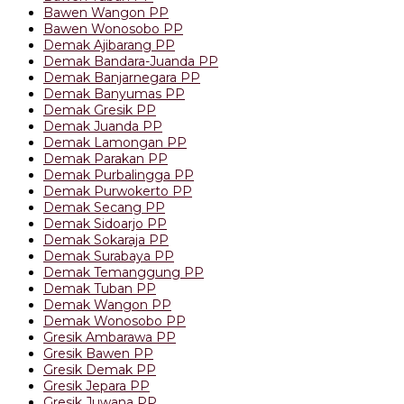
Bawen Wangon PP
Bawen Wonosobo PP
Demak Ajibarang PP
Demak Bandara-Juanda PP
Demak Banjarnegara PP
Demak Banyumas PP
Demak Gresik PP
Demak Juanda PP
Demak Lamongan PP
Demak Parakan PP
Demak Purbalingga PP
Demak Purwokerto PP
Demak Secang PP
Demak Sidoarjo PP
Demak Sokaraja PP
Demak Surabaya PP
Demak Temanggung PP
Demak Tuban PP
Demak Wangon PP
Demak Wonosobo PP
Gresik Ambarawa PP
Gresik Bawen PP
Gresik Demak PP
Gresik Jepara PP
Gresik Juwana PP