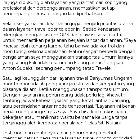
ini juga didukung oleh layanan yang ramah dari sopir yang
profesional dan berpengalaman, memastikan setiap
penumpang merasa dihargai dan diperhatikan.
Selain kenyamanan, keamanan juga menjadi prioritas utama
dalam layanan travel door to door ini. Setiap kendaraan
dilengkapi dengan sistem GPS dan diawasi secara ketat
untuk memastikan perjalanan berjalan lancar dan aman. “Saya
merasa lebih tenang karena tahu bahwa ada kontrol dan
monitoring selama perjalanan. Hal ini sangat berbeda dengan
pengalaman saya menggunakan transportasi umum lainnya
yang sering kali tidak teratur dan kurang aman,” ungkap
Anton Subekti, seorang penumpang tetap Travele.
Satu lagi keunggulan dari layanan travel Banyumas Ungaran
door to door adalah pengurangan stress dan kerepotan yang
biasanya dialami ketika menggunakan transportasi umum.
Dengan layanan ini, penumpang tidak perlu lagi khawatir
tentang jadwal keberangkatan yang ketat, antrian panjang,
atau perpindahan antar moda transportasi. “Layanan ini benar-
benar mengurangi stress saya. Saya bisa lebih fokus pada
pekerjaan atau menikmati waktu bersama keluarga tanpa
terganggu oleh kerepotan perjalanan,” jelas Siti Nuraini.
Testimoni dan cerita nyata dari penumpang tersebut
memperlihatkan bagaimana layanan travel door to door dari