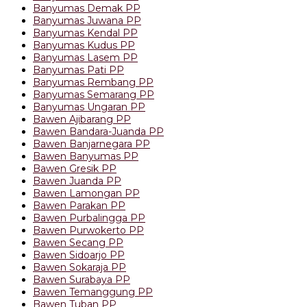
Banyumas Demak PP
Banyumas Juwana PP
Banyumas Kendal PP
Banyumas Kudus PP
Banyumas Lasem PP
Banyumas Pati PP
Banyumas Rembang PP
Banyumas Semarang PP
Banyumas Ungaran PP
Bawen Ajibarang PP
Bawen Bandara-Juanda PP
Bawen Banjarnegara PP
Bawen Banyumas PP
Bawen Gresik PP
Bawen Juanda PP
Bawen Lamongan PP
Bawen Parakan PP
Bawen Purbalingga PP
Bawen Purwokerto PP
Bawen Secang PP
Bawen Sidoarjo PP
Bawen Sokaraja PP
Bawen Surabaya PP
Bawen Temanggung PP
Bawen Tuban PP