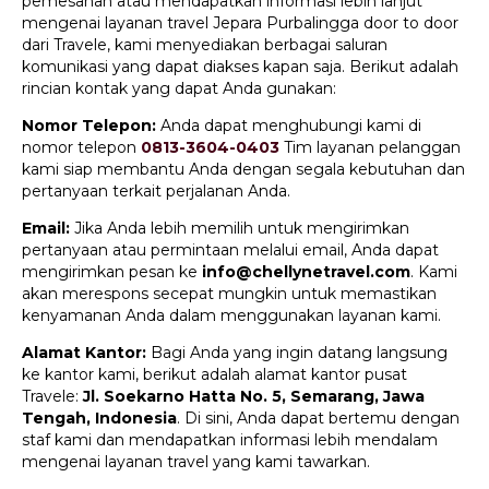
pemesanan atau mendapatkan informasi lebih lanjut
mengenai layanan travel Jepara Purbalingga door to door
dari Travele, kami menyediakan berbagai saluran
komunikasi yang dapat diakses kapan saja. Berikut adalah
rincian kontak yang dapat Anda gunakan:
Nomor Telepon:
Anda dapat menghubungi kami di
nomor telepon
0813-3604-0403
Tim layanan pelanggan
kami siap membantu Anda dengan segala kebutuhan dan
pertanyaan terkait perjalanan Anda.
Email:
Jika Anda lebih memilih untuk mengirimkan
pertanyaan atau permintaan melalui email, Anda dapat
mengirimkan pesan ke
info@chellynetravel.com
. Kami
akan merespons secepat mungkin untuk memastikan
kenyamanan Anda dalam menggunakan layanan kami.
Alamat Kantor:
Bagi Anda yang ingin datang langsung
ke kantor kami, berikut adalah alamat kantor pusat
Travele:
Jl. Soekarno Hatta No. 5, Semarang, Jawa
Tengah, Indonesia
. Di sini, Anda dapat bertemu dengan
staf kami dan mendapatkan informasi lebih mendalam
mengenai layanan travel yang kami tawarkan.