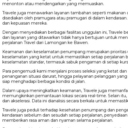
menonton atau mendengarkan yang memuaskan.
Travele juga menawarkan layanan tambahan seperti makanan
disediakan oleh pramugara atau pramugari di dalam kendaraa
dan kepuasan mereka.
Dengan menyediakan berbagai fasilitas unggulan ini, Trave
dan layanan yang ditawarkan tidak hanya bertujuan untuk me
perjalanan Travel dari Lamongan ke Bawen.
Keamanan dan keselamatan penumpang merupakan prioritas ut
keselamatan yang ketat untuk memastikan setiap perjalanan 
keselamatan standar, termasuk sabuk pengaman di setiap kursi
Para pengemudi kami menjalani proses seleksi yang ketat dan p
penanganan situasi darurat, hingga pelayanan pelanggan yang 
siap menghadapi berbagai kondisi di jalan.
Dalam upaya meningkatkan keamanan, Travele juga memanfaat
memungkinkan pemantauan lokasi secara real-time. Selain i
dan akselerasi. Data ini dianalisis secara berkala untuk mem
Travele juga peduli terhadap kesehatan penumpang dan penge
kendaraan sebelum dan sesudah setiap perjalanan, penyediaa
memberikan rasa aman dan nyaman selama perjalanan.