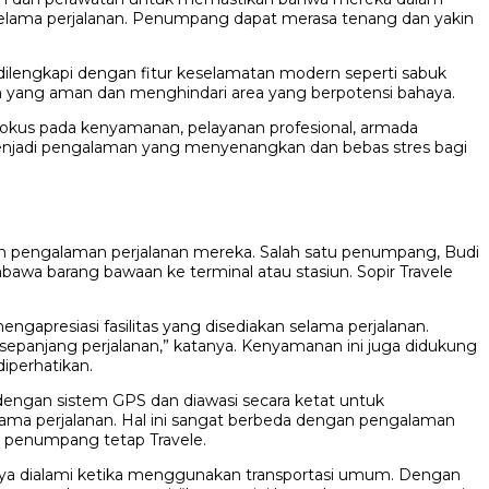
s selama perjalanan. Penumpang dapat merasa tenang dan yakin
ilengkapi dengan fitur keselamatan modern seperti sabuk
an yang aman dan menghindari area yang berpotensi bahaya.
 fokus pada kenyamanan, pelayanan profesional, armada
menjadi pengalaman yang menyenangkan dan bebas stres bagi
gan pengalaman perjalanan mereka. Salah satu penumpang, Budi
wa barang bawaan ke terminal atau stasiun. Sopir Travele
apresiasi fasilitas yang disediakan selama perjalanan.
 sepanjang perjalanan,” katanya. Kenyamanan ini juga didukung
iperhatikan.
 dengan sistem GPS dan diawasi secara ketat untuk
lama perjalanan. Hal ini sangat berbeda dengan pengalaman
g penumpang tetap Travele.
anya dialami ketika menggunakan transportasi umum. Dengan