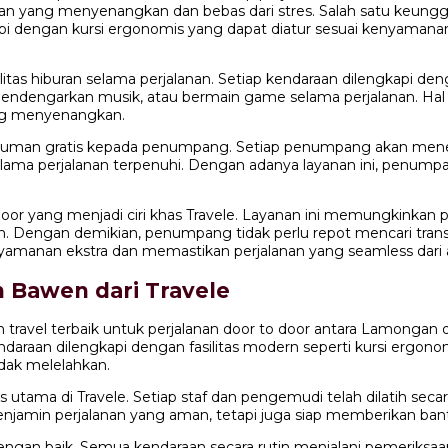
n yang menyenangkan dan bebas dari stres. Salah satu keungg
api dengan kursi ergonomis yang dapat diatur sesuai kenyama
as hiburan selama perjalanan. Setiap kendaraan dilengkapi den
mendengarkan musik, atau bermain game selama perjalanan. Hal 
ng menyenangkan.
n minuman gratis kepada penumpang. Setiap penumpang akan men
ama perjalanan terpenuhi. Dengan adanya layanan ini, penumpa
 door yang menjadi ciri khas Travele. Layanan ini memungkinkan
n. Dengan demikian, penumpang tidak perlu repot mencari tran
yamanan ekstra dan memastikan perjalanan yang seamless dari a
 Bawen dari Travele
n travel terbaik untuk perjalanan door to door antara Lamonga
ndaraan dilengkapi dengan fasilitas modern seperti kursi ergono
dak melelahkan.
as utama di Travele. Setiap staf dan pengemudi telah dilatih s
min perjalanan yang aman, tetapi juga siap memberikan bantu
dengan baik. Semua kendaraan secara rutin menjalani pemerik