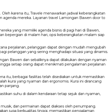
Oleh karena itu, Travele menawarkan jadwal keberangkatan
ngan agenda mereka. Layanan travel Lamongan Bawen door to
ereka yang memiliki agenda bisnis di pagi hari di Bawen,
an bepergian di malam hari, opsi keberangkatan malam siap
encana perjalanan, pelanggan dapat dengan mudah mengubah
agi pelanggan yang sering menghadapi situasi yang dinamis.
amongan Bawen dan sebaliknya dapat dilakukan dengan nyaman
hingga setiap orang dapat menikmati pengalaman perjalanan
tu, berbagai fasilitas telah disediakan untuk memastikan
alah kursi yang nyaman dan ergonomis. Kursi ini dirancang
an panjang.
mastikan suhu di dalam kendaraan tetap sejuk dan nyaman,
lm, musik, dan permainan dapat diakses oleh penumpang.
akan juga berkualitas tinggi, memastikan pengalaman