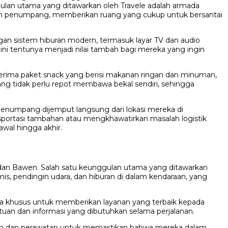
ulan utama yang ditawarkan oleh Travele adalah armada
nan penumpang, memberikan ruang yang cukup untuk bersantai
gan sistem hiburan modern, termasuk layar TV dan audio
ini tentunya menjadi nilai tambah bagi mereka yang ingin
erima paket snack yang berisi makanan ringan dan minuman,
ng tidak perlu repot membawa bekal sendiri, sehingga
 penumpang dijemput langsung dari lokasi mereka di
sportasi tambahan atau mengkhawatirkan masalah logistik
wal hingga akhir.
n dan Bawen. Salah satu keunggulan utama yang ditawarkan
mis, pendingin udara, dan hiburan di dalam kendaraan, yang
ecara khusus untuk memberikan layanan yang terbaik kepada
an dan informasi yang dibutuhkan selama perjalanan.
saan dan perawatan untuk memastikan bahwa mereka dalam