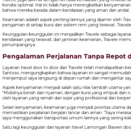
kondisi optimal. Hal ini tidak hanya meningkatkan kenyamanan
bahwa mereka berada dalam kendaraan yang aman dan andal.
Keamanan adalah aspek penting lainnya yang dijamin oleh Tra
pengaman di setiap kursi dan sistem rem yang terawat. Travel
Keunggulan-keunggulan ini menjadikan Travele sebagai layana
kendaraan yang terawat, dan jaminan keamanan, Travele mem
penumpangnya.
Pengalaman Perjalanan Tanpa Repot
Layanan travel door to door dari Travele telah mendapatkan b
Santoso, mengungkapkan bahwa layanan ini sangat memudahkan
menjemput saya langsung di depan rumah dan mengantar saya
Aspek kenyamanan menjadi salah satu nilai tambah utama yang 
“Mobilnya bersih dan nyaman, dengan kursi yang empuk dan rua
oleh layanan yang ramah dari sopir yang profesional dan ber
Selain kenyamanan, keamanan juga menjadi prioritas utama dala
memastikan perjalanan berjalan lancar dan aman. “Saya merasa
saya menggunakan transportasi umum lainnya yang sering kali
Satu lagi keunggulan dari layanan travel Lamongan Bawen do