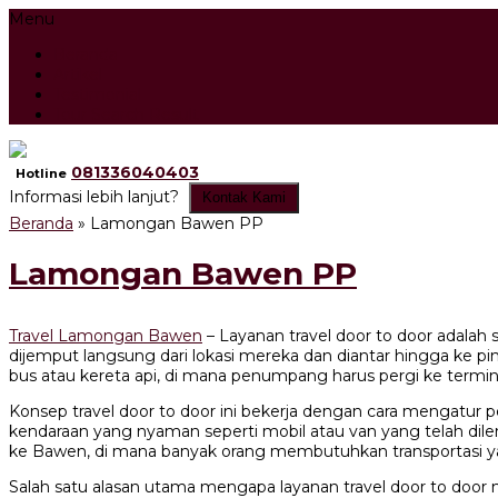
Menu
Beranda
Artikel
Testimonial
Tour Search Result
081336040403
Hotline
Informasi lebih lanjut?
Kontak Kami
Beranda
»
Lamongan Bawen PP
Lamongan Bawen PP
Travel Lamongan Bawen
– Layanan travel door to door adal
dijemput langsung dari lokasi mereka dan diantar hingga ke pi
bus atau kereta api, di mana penumpang harus pergi ke termin
Konsep travel door to door ini bekerja dengan cara mengatur
kendaraan yang nyaman seperti mobil atau van yang telah dile
ke Bawen, di mana banyak orang membutuhkan transportasi yan
Salah satu alasan utama mengapa layanan travel door to door 