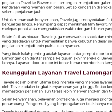
perjalanan Travel ke Bawen dari Lamongan menjadi pengalama
kendaraan yang nyaman dan bersih. Setiap kendaraan dilengk
selama perjalanan jauh.
Untuk menambah kenyamanan, Travele juga menyediakan fasilit
berkualitas tinggi. Penumpang dapat menikmati film favorit, 
melepas penat atau menghabiskan waktu dengan hiburan ya
Selain fasilitas hiburan, Travele juga menawarkan snack da
yang disediakan untuk memastikan bahwa kebutuhan dasar sel
perjalanan menjadi lebih praktis dan nyaman.
Yang tidak kalah penting adalah layanan antar jemput door to
Lamongan dan diantar sampai ke tujuan akhir mereka di Bawe
lainnya. Layanan door to door ini benar-benar memberikan ken
Keunggulan Layanan Travel Lamongan
Travele adalah pilihan utama bagi mereka yang mencari layana
oleh Travele adalah tingkat kenyamanan yang tinggi. Setiap ke
memastikan perjalanan jauh terasa lebih menyenangkan dan ti
Selain kenyamanan, pelayanan profesional juga menjadi priorit
penumpang. Pengemudi yang berpengalaman tidak hanya menja
Travele juga dikenal dengan armada kendaraan yang terawat 