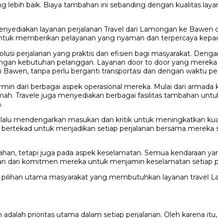
ng lebih baik. Biaya tambahan ini sebanding dengan kualitas lay
 menyediakan layanan perjalanan Travel dari Lamongan ke Bawe
n untuk memberikan pelayanan yang nyaman dan terpercaya kepa
n solusi perjalanan yang praktis dan efisien bagi masyarakat. 
si dengan kebutuhan pelanggan. Layanan door to door yang mer
 Bawen, tanpa perlu berganti transportasi dan dengan waktu per
in dari berbagai aspek operasional mereka. Mulai dari armada 
mah. Travele juga menyediakan berbagai fasilitas tambahan unt
.
lu mendengarkan masukan dan kritik untuk meningkatkan kualit
ele bertekad untuk menjadikan setiap perjalanan bersama mere
an, tetapi juga pada aspek keselamatan. Semua kendaraan yang
ian dari komitmen mereka untuk menjamin keselamatan setiap 
di pilihan utama masyarakat yang membutuhkan layanan travel
lah prioritas utama dalam setiap perjalanan. Oleh karena itu,