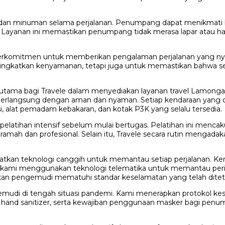
 dan minuman selama perjalanan. Penumpang dapat menikmati 
n. Layanan ini memastikan penumpang tidak merasa lapar atau
le berkomitmen untuk memberikan pengalaman perjalanan yang n
ningkatkan kenyamanan, tetapi juga untuk memastikan bahwa s
ama bagi Travele dalam menyediakan layanan travel Lamongan
berlangsung dengan aman dan nyaman. Setiap kendaraan yang di
, alat pemadam kebakaran, dan kotak P3K yang selalu tersedia.
elatihan intensif sebelum mulai bertugas. Pelatihan ini mencak
ramah dan profesional. Selain itu, Travele secara rutin mengad
kan teknologi canggih untuk memantau setiap perjalanan. Ke
tu, kami menggunakan teknologi telematika untuk memantau pe
astikan pengemudi mematuhi standar keselamatan yang telah dite
mudi di tengah situasi pandemi. Kami menerapkan protokol kes
n hand sanitizer, serta kewajiban penggunaan masker bagi pen