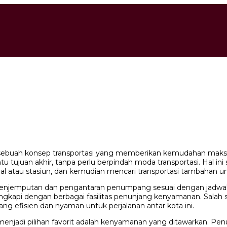
ah sebuah konsep transportasi yang memberikan kemudahan mak
ntu tujuan akhir, tanpa perlu berpindah moda transportasi. Hal 
al atau stasiun, dan kemudian mencari transportasi tambahan un
 penjemputan dan pengantaran penumpang sesuai dengan jadwal 
ngkapi dengan berbagai fasilitas penunjang kenyamanan. Salah s
g efisien dan nyaman untuk perjalanan antar kota ini.
menjadi pilihan favorit adalah kenyamanan yang ditawarkan. Pe