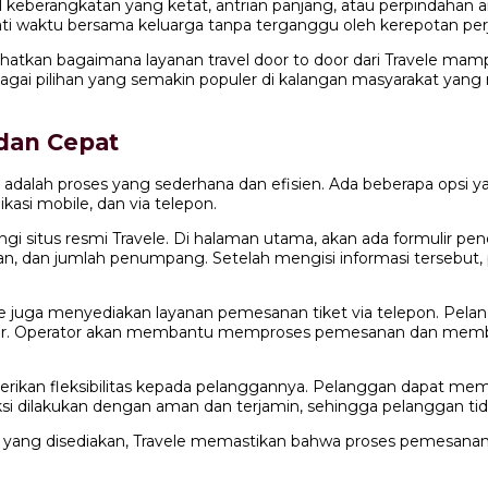
al keberangkatan yang ketat, antrian panjang, atau perpindahan 
ti waktu bersama keluarga tanpa terganggu oleh kerepotan perjala
ihatkan bagaimana layanan travel door to door dari Travele m
sebagai pilihan yang semakin populer di kalangan masyarakat 
dan Cepat
 adalah proses yang sederhana dan efisien. Ada beberapa opsi
kasi mobile, dan via telepon.
i situs resmi Travele. Di halaman utama, akan ada formulir 
katan, dan jumlah penumpang. Setelah mengisi informasi tersebu
ele juga menyediakan layanan pemesanan tiket via telepon. Pe
ator. Operator akan membantu memproses pemesanan dan membe
kan fleksibilitas kepada pelanggannya. Pelanggan dapat memi
ksi dilakukan dengan aman dan terjamin, sehingga pelanggan t
ang disediakan, Travele memastikan bahwa proses pemesanan t