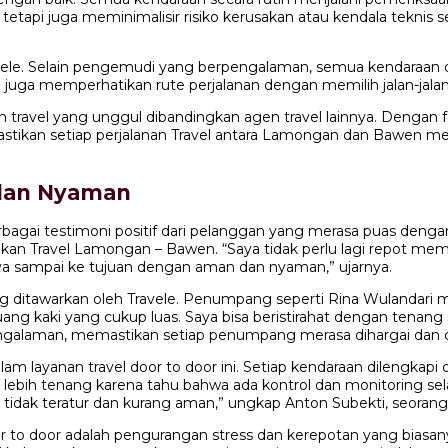
 tetapi juga meminimalisir risiko kerusakan atau kendala tekni
vele. Selain pengemudi yang berpengalaman, semua kendaraan d
e juga memperhatikan rute perjalanan dengan memilih jalan-jal
n travel yang unggul dibandingkan agen travel lainnya. Dengan
astikan setiap perjalanan Travel antara Lamongan dan Bawen 
 dan Nyaman
erbagai testimoni positif dari pelanggan yang merasa puas den
 Travel Lamongan – Bawen. “Saya tidak perlu lagi repot memba
 sampai ke tujuan dengan aman dan nyaman,” ujarnya.
ditawarkan oleh Travele. Penumpang seperti Rina Wulandari meng
ng kaki yang cukup luas. Saya bisa beristirahat dengan tenang
pengalaman, memastikan setiap penumpang merasa dihargai dan d
m layanan travel door to door ini. Setiap kendaraan dilengkapi
 lebih tenang karena tahu bahwa ada kontrol dan monitoring se
 tidak teratur dan kurang aman,” ungkap Anton Subekti, seoran
or to door adalah pengurangan stress dan kerepotan yang bias