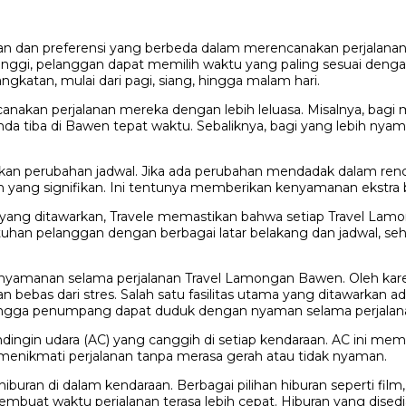
 dan preferensi yang berbeda dalam merencanakan perjalanan. 
 tinggi, pelanggan dapat memilih waktu yang paling sesuai de
ngkatan, mulai dari pagi, siang, hingga malam hari.
nakan perjalanan mereka dengan lebih leluasa. Misalnya, bagi m
 tiba di Bawen tepat waktu. Sebaliknya, bagi yang lebih nyam
ukan perubahan jadwal. Jika ada perubahan mendadak dalam r
yang signifikan. Ini tentunya memberikan kenyamanan ekstra b
tas yang ditawarkan, Travele memastikan bahwa setiap Travel L
uhan pelanggan dengan berbagai latar belakang dan jadwal, se
manan selama perjalanan Travel Lamongan Bawen. Oleh karena i
ebas dari stres. Salah satu fasilitas utama yang ditawarkan ad
ingga penumpang dapat duduk dengan nyaman selama perjalan
dingin udara (AC) yang canggih di setiap kendaraan. AC ini me
 menikmati perjalanan tanpa merasa gerah atau tidak nyaman.
iburan di dalam kendaraan. Berbagai pilihan hiburan seperti fi
buat waktu perjalanan terasa lebih cepat. Hiburan yang disedi