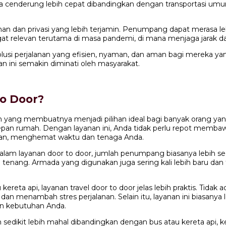
juga cenderung lebih cepat dibandingkan dengan transportasi umu
anan dan privasi yang lebih terjamin. Penumpang dapat merasa l
angat relevan terutama di masa pandemi, di mana menjaga jarak 
olusi perjalanan yang efisien, nyaman, dan aman bagi mereka y
 ini semakin diminati oleh masyarakat.
to Door?
 yang membuatnya menjadi pilihan ideal bagi banyak orang yan
n rumah. Dengan layanan ini, Anda tidak perlu repot membawa 
kan, menghemat waktu dan tenaga Anda.
alam layanan door to door, jumlah penumpang biasanya lebih se
h tenang. Armada yang digunakan juga sering kali lebih baru d
 kereta api, layanan travel door to door jelas lebih praktis. Tid
an menambah stres perjalanan. Selain itu, layanan ini biasanya
an kebutuhan Anda.
in sedikit lebih mahal dibandingkan dengan bus atau kereta ap