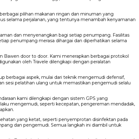
berbagai pilihan makanan ringan dan minuman yang
 haus selama perjalanan, yang tentunya menambah kenyamanan
yaman dan menyenangkan bagi setiap penumpang. Fasilitas
etiap penumpang merasa dihargai dan diperhatikan selama
 Bawen door to door. Kami menerapkan berbagai protokol
gunakan oleh Travele dilengkapi dengan peralatan
up berbagai aspek, mulai dari teknik mengemudi defensif,
akan sesi pelatihan ulang untuk memastikan pengemudi selalu
ndaraan kami dilengkapi dengan sistem GPS yang
rilaku mengemudi, seperti kecepatan, pengereman mendadak,
tapkan.
ehatan yang ketat, seperti penyemprotan disinfektan pada
umpang dan pengemudi. Semua langkah ini diambil untuk