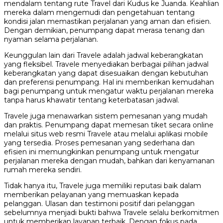
mendalam tentang rute Travel dari Kudus ke Juanda. Keahlian
mereka dalam mengemudi dan pengetahuan tentang
kondisi jalan memastikan perjalanan yang aman dan efisien.
Dengan demikian, penumpang dapat merasa tenang dan
nyaman selama perjalanan.
Keunggulan lain dari Travele adalah jadwal keberangkatan
yang fleksibel. Travele menyediakan berbagai pilihan jadwal
keberangkatan yang dapat disesuaikan dengan kebutuhan
dan preferensi penumpang. Hal ini memberikan kemudahan
bagi penumpang untuk mengatur waktu perjalanan mereka
tanpa harus khawatir tentang keterbatasan jadwal.
Travele juga menawarkan sistem pemesanan yang mudah
dan praktis. Penumpang dapat memesan tiket secara online
melalui situs web resmi Travele atau melalui aplikasi mobile
yang tersedia. Proses pemesanan yang sederhana dan
efisien ini memungkinkan penumpang untuk mengatur
perjalanan mereka dengan mudah, bahkan dari kenyamanan
rumah mereka sendiri.
Tidak hanya itu, Travele juga memiliki reputasi baik dalam
memberikan pelayanan yang memuaskan kepada
pelanggan. Ulasan dan testimoni positif dari pelanggan
sebelumnya menjadi bukti bahwa Travele selalu berkomitmen
untuk memberikan layanan terbaik. Dengan fokus pada