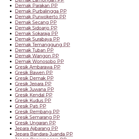
Demak Lamongan PP
Demak Parakan PP
Demak Purbalingga PP
Demak Purwokerto PP
Demak Secang PP
Demak Sidoarjo PP
Demak Sokaraja PP
Demak Surabaya PP
Demak Temanggung PP
Demak Tuban PP
Demak Wangon PP
Demak Wonosobo PP
Gresik Ambarawa PP
Gresik Bawen PP
Gresik Demak PP
Gresik Jepara PP
Gresik Juwana PP
Gresik Kendal PP
Gresik Kudus PP
Gresik Pati PP
Gresik Rembang PP
Gresik Semarang PP
Gresik Ungaran PP
Jepara Ajibarang PP
Jepara Bandara-Juanda PP