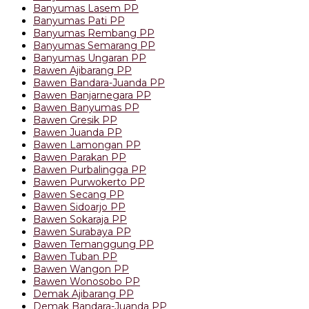
Banyumas Lasem PP
Banyumas Pati PP
Banyumas Rembang PP
Banyumas Semarang PP
Banyumas Ungaran PP
Bawen Ajibarang PP
Bawen Bandara-Juanda PP
Bawen Banjarnegara PP
Bawen Banyumas PP
Bawen Gresik PP
Bawen Juanda PP
Bawen Lamongan PP
Bawen Parakan PP
Bawen Purbalingga PP
Bawen Purwokerto PP
Bawen Secang PP
Bawen Sidoarjo PP
Bawen Sokaraja PP
Bawen Surabaya PP
Bawen Temanggung PP
Bawen Tuban PP
Bawen Wangon PP
Bawen Wonosobo PP
Demak Ajibarang PP
Demak Bandara-Juanda PP