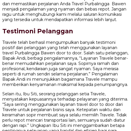
dan memastikan perjalanan Anda Travel Purbalingga Bawen
menjadi pengalaman yang nyaman dan bebas repot. Jangan
ragu untuk menghubungi kami melalui saluran komunikasi
yang tersedia untuk mendapatkan informasi lebih lanjut.
Testimoni Pelanggan
Travele telah berhasil mengumpulkan banyak testimoni
positif dari pelanggan yang telah menggunakan layanan
travel Purbalingga Bawen door to door. Salah satu pelanggan,
Bapak Andi, berbagi pengalamannya, “Layanan Travele benar-
benar memudahkan perjalanan saya. Sopirnya ramah dan
profesional, kendaraan juga sangat nyaman. Saya merasa
seperti di rumah sendiri selama perjalanan.” Pengalaman
Bapak Andi ini menunjukkan bagaimana Travele mampu
memberikan kenyamanan maksimal kepada penumpangnya.
Selain itu, Ibu Siti, seorang pelanggan setia Travele,
menyatakan kepuasannya terhadap pelayanan yang diterima.
“Saya sering menggunakan layanan travel door to door dari
Travele untuk perjalanan bisnis saya. Ketepatan waktu dan
keramahan sopir membuat saya selalu memilih Travele. Tidak
perlu repot mencari transportasi lain, semuanya sudah diatur
dengan rapi.” Ungkapan Ibu Siti ini menggambarkan betapa
pentingnya pelayanan yang handal dan efisien bagi para