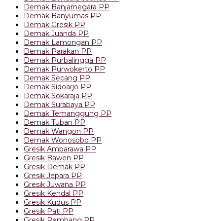
Demak Banjarnegara PP
Demak Banyumas PP
Demak Gresik PP
Demak Juanda PP
Demak Lamongan PP
Demak Parakan PP
Demak Purbalingga PP
Demak Purwokerto PP
Demak Secang PP
Demak Sidoarjo PP
Demak Sokaraja PP
Demak Surabaya PP
Demak Temanggung PP
Demak Tuban PP
Demak Wangon PP
Demak Wonosobo PP
Gresik Ambarawa PP
Gresik Bawen PP
Gresik Demak PP
Gresik Jepara PP
Gresik Juwana PP
Gresik Kendal PP
Gresik Kudus PP
Gresik Pati PP
Gresik Rembang PP