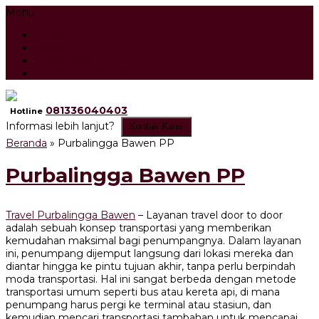
Menu
Beranda
Artikel
Testimonial
Tour Search Result
081336040403
Hotline
Informasi lebih lanjut?
Kontak Kami
Beranda
»
Purbalingga Bawen PP
Purbalingga Bawen PP
Travel Purbalingga Bawen
– Layanan travel door to door
adalah sebuah konsep transportasi yang memberikan
kemudahan maksimal bagi penumpangnya. Dalam layanan
ini, penumpang dijemput langsung dari lokasi mereka dan
diantar hingga ke pintu tujuan akhir, tanpa perlu berpindah
moda transportasi. Hal ini sangat berbeda dengan metode
transportasi umum seperti bus atau kereta api, di mana
penumpang harus pergi ke terminal atau stasiun, dan
kemudian mencari transportasi tambahan untuk mencapai