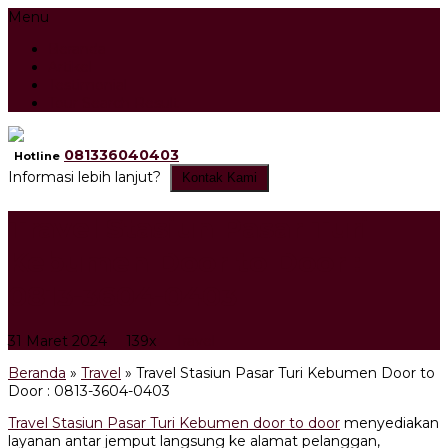
Menu
Beranda
Artikel
Testimonial
Tour Search Result
081336040403
Hotline
Informasi lebih lanjut?
Kontak Kami
Travel Stasiun Pasar Turi
Kebumen Door to Door :
0813-3604-0403
31 Maret 2024
139x
Travel
Beranda
»
Travel
»
Travel Stasiun Pasar Turi Kebumen Door to
Door : 0813-3604-0403
Travel Stasiun Pasar Turi Kebumen door to door
menyediakan
layanan antar jemput langsung ke alamat pelanggan,