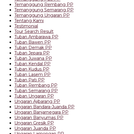
Temanggung Rembang PP
Temanggung Semarang PP
Temanggung Ungaran PP
Tentang Kami
Testimonial
Tour Search Result
Tuban Ambarawa PP
Tuban Bawen PP
Tuban Demak PP
Tuban Jepara PP
Tuban Juwana PP
Tuban Kendal PP
Tuban Kudus PP
Tuban Lasem PP
Tuban Pati PP
Tuban Rembang PP
Tuban Semarang PP
Tuban Ungaran PP
Ungaran Ajibarang PP
Ungaran Bandara-Juanda PP
Ungaran Banjarnegara PP
Ungaran Banyumas PP
Ungaran Gresik PP
Ungaran Juanda PP
Ungaran Lamongan PP