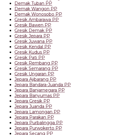
Demak Tuban PP
Demak Wangon PP
Demak Wonosobo PP
Gresik Ambarawa PP
Gresik Bawen PP
Gresik Demak PP
Gresik Jepara PP
Gresik Juwana PP
Gresik Kendal PP
Gresik Kudus PP
Gresik Pati PP
Gresik Rembang PP
Gresik Semarang PP
Gresik Ungaran PP
Jepara Ajibarang PP
Jepara Bandara-Juanda PP
Jepara Banjarnegara PP
Jepara Banyumas PP
Jepara Gresik PP
Jepara Juanda PP
Jepara Lamongan PP
Jepara Parakan PP
Jepara Purbalingga PP
Jepara Purwokerto PP
Jepara Secang PP