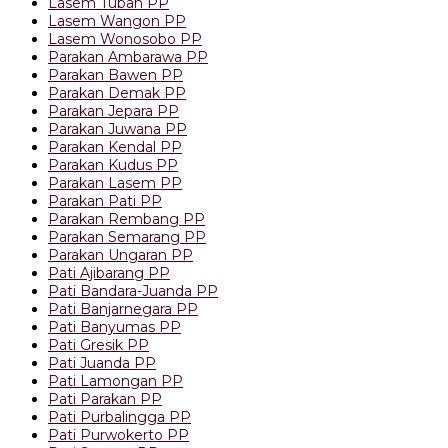
Lasem Tuban PP
Lasem Wangon PP
Lasem Wonosobo PP
Parakan Ambarawa PP
Parakan Bawen PP
Parakan Demak PP
Parakan Jepara PP
Parakan Juwana PP
Parakan Kendal PP
Parakan Kudus PP
Parakan Lasem PP
Parakan Pati PP
Parakan Rembang PP
Parakan Semarang PP
Parakan Ungaran PP
Pati Ajibarang PP
Pati Bandara-Juanda PP
Pati Banjarnegara PP
Pati Banyumas PP
Pati Gresik PP
Pati Juanda PP
Pati Lamongan PP
Pati Parakan PP
Pati Purbalingga PP
Pati Purwokerto PP