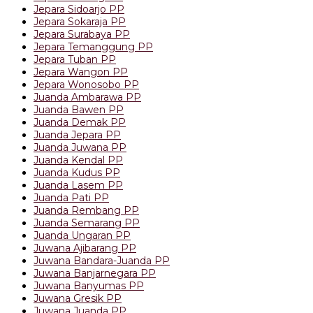
Jepara Sidoarjo PP
Jepara Sokaraja PP
Jepara Surabaya PP
Jepara Temanggung PP
Jepara Tuban PP
Jepara Wangon PP
Jepara Wonosobo PP
Juanda Ambarawa PP
Juanda Bawen PP
Juanda Demak PP
Juanda Jepara PP
Juanda Juwana PP
Juanda Kendal PP
Juanda Kudus PP
Juanda Lasem PP
Juanda Pati PP
Juanda Rembang PP
Juanda Semarang PP
Juanda Ungaran PP
Juwana Ajibarang PP
Juwana Bandara-Juanda PP
Juwana Banjarnegara PP
Juwana Banyumas PP
Juwana Gresik PP
Juwana Juanda PP