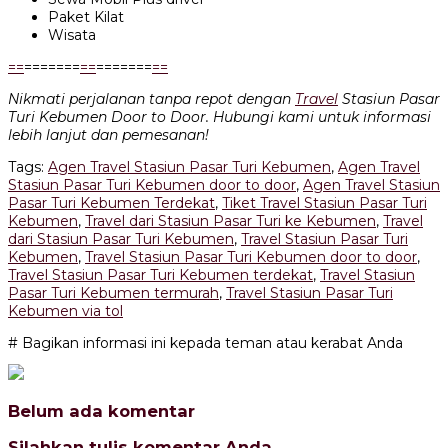
Paket Kilat
Wisata
=
=
=======
=
=
=======
=
=
Nikmati perjalanan tanpa repot dengan
Travel
Stasiun Pasar
Turi Kebumen Door to Door. Hubungi kami untuk informasi
lebih lanjut dan pemesanan!
Tags:
Agen Travel Stasiun Pasar Turi Kebumen
,
Agen Travel
Stasiun Pasar Turi Kebumen door to door
,
Agen Travel Stasiun
Pasar Turi Kebumen Terdekat
,
Tiket Travel Stasiun Pasar Turi
Kebumen
,
Travel dari Stasiun Pasar Turi ke Kebumen
,
Travel
dari Stasiun Pasar Turi Kebumen
,
Travel Stasiun Pasar Turi
Kebumen
,
Travel Stasiun Pasar Turi Kebumen door to door
,
Travel Stasiun Pasar Turi Kebumen terdekat
,
Travel Stasiun
Pasar Turi Kebumen termurah
,
Travel Stasiun Pasar Turi
Kebumen via tol
# Bagikan informasi ini kepada teman atau kerabat Anda
Belum ada komentar
Silahkan tulis komentar Anda