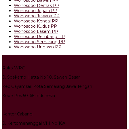
Wonosobo Bawen PP
Wonosobo Demak PP
Wonosobo Jepara PP
Wonosobo Juwana PP
Wonosobo Kendal PP
Wonosobo Kudus PP
Wonosobo Lasem PP
Wonosobo Rembang PP
Wonosobo Semarang PP
Wonosobo Ungaran PP
Kantor Pusat
Ruko WPC
Jl. Soekarno Hatta No 10, Sawah Besar
Kec Gayamsari Kota Semarang Jawa Tengah
Kode Pos 50166 Indonesia
Kantor Cabang
Jl. Kertomenanggal VIII No 16A