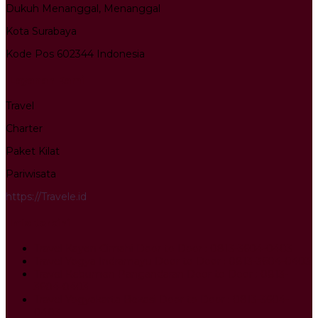
Dukuh Menanggal, Menanggal
Kota Surabaya
Kode Pos 602344 Indonesia
Layanan Kami
Travel
Charter
Paket Kilat
Pariwisata
https://Travele.id
Info terkini
Travel Kayen Cimahi Door to Door : 0813-3604-0403
Travel Yogya Indramayu Door to Door : 0813-3604-0403
Travel Kebumen Pangandaran Door to Door : 0813-
3604-0403
Travel Yogyakarta Bekasi Door to Door : 0813-3604-
0403