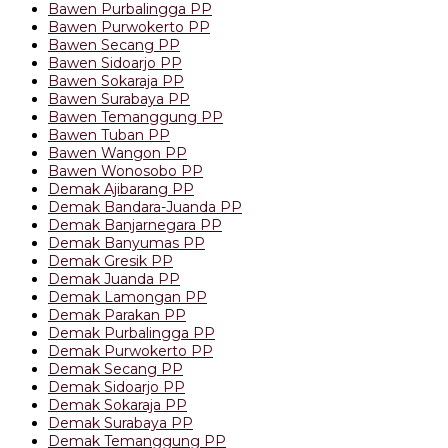
Bawen Purbalingga PP
Bawen Purwokerto PP
Bawen Secang PP
Bawen Sidoarjo PP
Bawen Sokaraja PP
Bawen Surabaya PP
Bawen Temanggung PP
Bawen Tuban PP
Bawen Wangon PP
Bawen Wonosobo PP
Demak Ajibarang PP
Demak Bandara-Juanda PP
Demak Banjarnegara PP
Demak Banyumas PP
Demak Gresik PP
Demak Juanda PP
Demak Lamongan PP
Demak Parakan PP
Demak Purbalingga PP
Demak Purwokerto PP
Demak Secang PP
Demak Sidoarjo PP
Demak Sokaraja PP
Demak Surabaya PP
Demak Temanggung PP