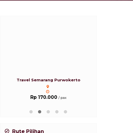
Travel Semarang Purwokerto
Travel Sur
Rp 170.000
Rp 35
/ pax
Rute Pilihan