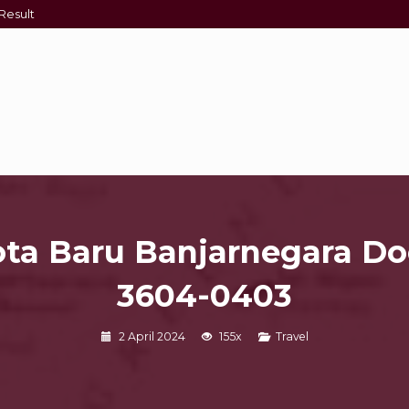
Result
ota Baru Banjarnegara Doo
3604-0403
2 April 2024
155x
Travel