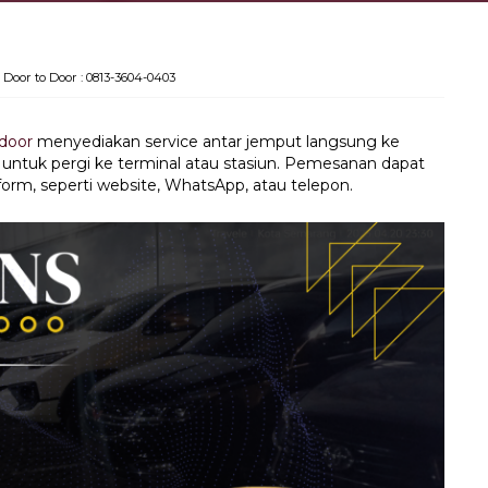
Door to Door : 0813-3604-0403
 door
menyediakan service antar jemput langsung ke
ntuk pergi ke terminal atau stasiun. Pemesanan dapat
form, seperti website, WhatsApp, atau telepon.
Travel Surabaya Jepara
Rp 250.000
/ pax