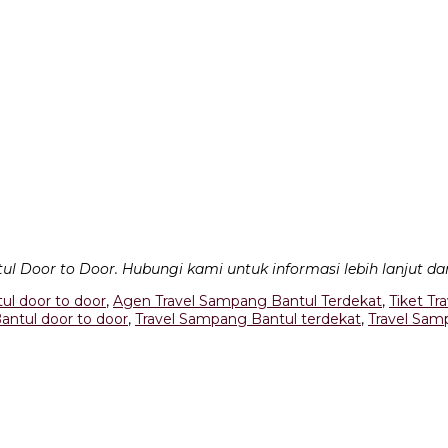
 Door to Door. Hubungi kami untuk informasi lebih lanjut d
ul door to door
,
Agen Travel Sampang Bantul Terdekat
,
Tiket T
antul door to door
,
Travel Sampang Bantul terdekat
,
Travel Sam