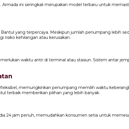
 Armada ini seringkali merupakan model terbaru untuk memas
antul yang terpercaya. Meskipun jumlah penumpang lebih sedi
 risiko kehilangan atau kerusakan.
memerlukan waktu antri di terminal atau stasiun. Sistem anta
atan
dan fleksibel, memungkinkan penumpang memilih waktu keberan
tul terbaik memberikan pilihan yang lebih banyak.
dia 24 jam penuh, memudahkan konsumen setia untuk memesan 