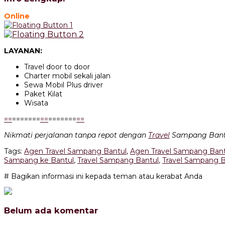
Online
LAYANAN:
Travel door to door
Charter mobil sekali jalan
Sewa Mobil Plus driver
Paket Kilat
Wisata
=
=
=======
=
=
=======
=
=
Nikmati perjalanan tanpa repot dengan
Travel
Sampang Bantul
Tags:
Agen Travel Sampang Bantul
,
Agen Travel Sampang Bant
Sampang ke Bantul
,
Travel Sampang Bantul
,
Travel Sampang B
# Bagikan informasi ini kepada teman atau kerabat Anda
Belum ada komentar