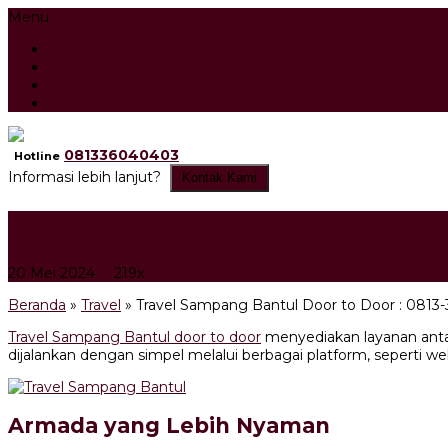
Menu
Beranda
Artikel
Testimonial
Tour Search Result
081336040403
Hotline
Informasi lebih lanjut?
Kontak Kami
Travel Sampang Bantul Door t
20 Mei 2024
219x
Travel
Beranda
»
Travel
»
Travel Sampang Bantul Door to Door : 0813
Travel Sampang Bantul door to door
menyediakan layanan anta
dijalankan dengan simpel melalui berbagai platform, seperti w
Armada yang Lebih Nyaman