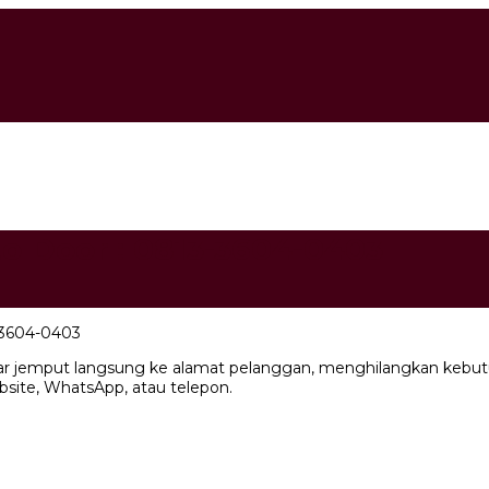
o Door : 0813-3604-0403
-3604-0403
r jemput langsung ke alamat pelanggan, menghilangkan kebutu
ebsite, WhatsApp, atau telepon.