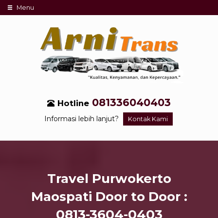
Menu
081336040403
Hotline
Informasi lebih lanjut?
Kontak Kami
Travel Purwokerto
Maospati Door to Door :
0813-3604-0403