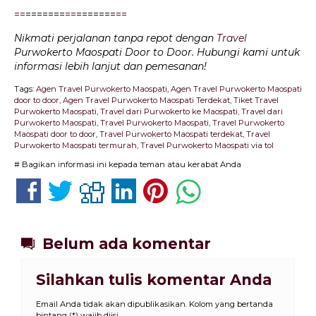
=
=
=======
=
=
=======
=
=
Nikmati perjalanan tanpa repot dengan
Travel
Purwokerto Maospati Door to Door. Hubungi kami untuk
informasi lebih lanjut dan pemesanan!
Tags:
Agen Travel Purwokerto Maospati
,
Agen Travel Purwokerto Maospati
door to door
,
Agen Travel Purwokerto Maospati Terdekat
,
Tiket Travel
Purwokerto Maospati
,
Travel dari Purwokerto ke Maospati
,
Travel dari
Purwokerto Maospati
,
Travel Purwokerto Maospati
,
Travel Purwokerto
Maospati door to door
,
Travel Purwokerto Maospati terdekat
,
Travel
Purwokerto Maospati termurah
,
Travel Purwokerto Maospati via tol
# Bagikan informasi ini kepada teman atau kerabat Anda
Belum ada komentar
Silahkan tulis komentar Anda
Email Anda tidak akan dipublikasikan. Kolom yang bertanda
bintang (*) wajib diisi.