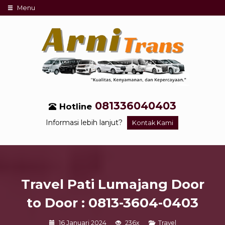
Menu
081336040403
Hotline
Informasi lebih lanjut?
Kontak Kami
Travel Pati Lumajang Door
to Door : 0813-3604-0403
16 Januari 2024
236x
Travel