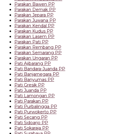
Parakan Bawen PP
Parakan Demak PP
Parakan Jepara PP
Parakan Juwana PP
Parakan Kendal PP
Parakan Kudus PP
Parakan Lasem PP
Parakan Pati PP
Parakan Rembang PP
Parakan Semarang PP
Parakan Ungaran PP
Pati Ajibarang PP
Pati Bandara-Juanda PP
Pati Banjarnegara PP
Pati Banyumas PP
Pati Gresik PP
Pati Juanda PP
Pati Lamongan PP
Pati Parakan PP
Pati Purbalingga PP
Pati Purwokerto PP
Pati Secang PP
Pati Sidoarjo PP
Pati Sokaraja PP
Pati Surabaya PP