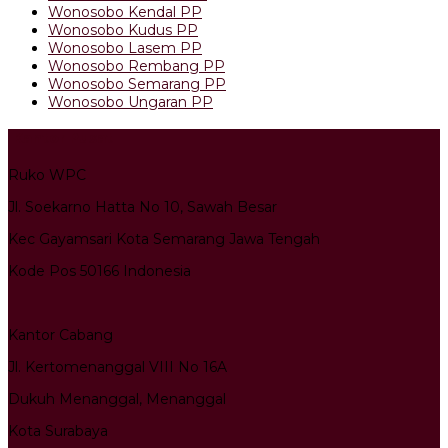
Wonosobo Kendal PP
Wonosobo Kudus PP
Wonosobo Lasem PP
Wonosobo Rembang PP
Wonosobo Semarang PP
Wonosobo Ungaran PP
Kantor Pusat
Ruko WPC
Jl. Soekarno Hatta No 10, Sawah Besar
Kec Gayamsari Kota Semarang Jawa Tengah
Kode Pos 50166 Indonesia
Kantor Cabang
Jl. Kertomenanggal VIII No 16A
Dukuh Menanggal, Menanggal
Kota Surabaya