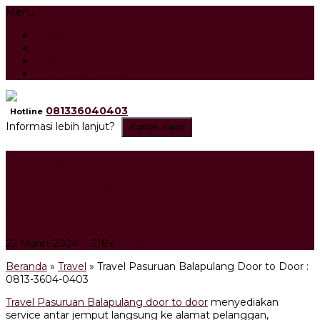
Menu
Beranda
Artikel
Testimonial
Tour Search Result
081336040403
Hotline
Informasi lebih lanjut?
Kontak Kami
Travel Pasuruan Balapulang
Door to Door : 0813-3604-
0403
22 Maret 2024
218x
Travel
Beranda
»
Travel
»
Travel Pasuruan Balapulang Door to Door :
0813-3604-0403
Travel Pasuruan Balapulang door to door
menyediakan
service antar jemput langsung ke alamat pelanggan,