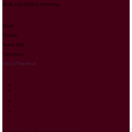
Kode Pos 602344 Indonesia
Layanan Kami
Travel
Charter
Paket Kilat
Pariwisata
https://Travele.id
Info terkini
Travel Solo Bogor Door to Door : 0813-3604-0403
Travel Losari Majalengka Door to Door : 0813-3604-
0403
Travel Petarukan Majalengka Door to Door : 0813-3604-
0403
Travel Kajen Banjar Door to Door : 0813-3604-0403
Arni Trans - Travel Charter & Paket Kilat