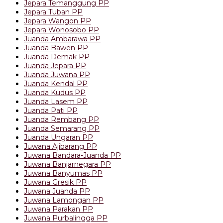
Jepara Temanggung PP
Jepara Tuban PP
Jepara Wangon PP
Jepara Wonosobo PP
Juanda Ambarawa PP
Juanda Bawen PP
Juanda Demak PP
Juanda Jepara PP
Juanda Juwana PP
Juanda Kendal PP
Juanda Kudus PP
Juanda Lasem PP
Juanda Pati PP
Juanda Rembang PP
Juanda Semarang PP
Juanda Ungaran PP
Juwana Ajibarang PP
Juwana Bandara-Juanda PP
Juwana Banjarnegara PP
Juwana Banyumas PP
Juwana Gresik PP
Juwana Juanda PP
Juwana Lamongan PP
Juwana Parakan PP
Juwana Purbalingga PP