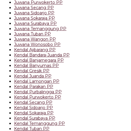
Juwana Purwokerto PP
Juwana Secang PP
Juwana Sidoarjo PP
Juwana Sokaraja PP
Juwana Surabaya PP
Juwana Temanggung PP
Juwana Tuban PP
Juwana Wangon PP
Juwana Wonosobo PP
Kendal Ajibarang PP
Kendal Bandara-Juanda PP
Kendal Banjarnegara PP
Kendal Banyumas PP
Kendal Gresik PP
Kendal Juanda PP
Kendal Lamongan PP
Kendal Parakan PP
Kendal Purbalingga PP
Kendal Purwokerto PP
Kendal Secang PP
Kendal Sidoarjo PP
Kendal Sokaraja PP
Kendal Surabaya PP
Kendal Temanggung PP
Kendal Tuban PP