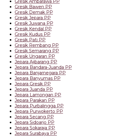
Gresik Ambarawa PP
Gresik Bawen PP
Gresik Demak PP
Gresik Jepara PP
Gresik Juwana PP
Gresik Kendal PP
Gresik Kudus PP
Gresik Pati PP
Gresik Rembang PP
Gresik Semarang PP
Gresik Ungaran PP
Jepara Ajibarang PP
Jepara Bandara-Juanda PP
Jepara Banjarnegara PP
Jepara Banyumas PP
Jepara Gresik PP
Jepara Juanda PP
Jepara Lamongan PP
Jepara Parakan PP
Jepara Purbalingga PP
Jepara Purwokerto PP
Jepara Secang PP
Jepara Sidoarjo PP
Jepara Sokaraja PP
Jepara Surabaya PP