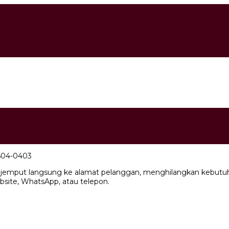
 Door : 0813-3604-0403
3604-0403
jemput langsung ke alamat pelanggan, menghilangkan kebutuha
bsite, WhatsApp, atau telepon.