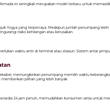
Armada ini seringkali merupakan model terbaru untuk memast
uk Yogya yang terpercaya. Meskipun jumlah penumpang lebih s
gurangi risiko kehilangan atau kerusakan.
merlukan waktu antri di terminal atau stasiun. Sistem antar
atan
an fleksibel, memungkinkan penumpang memilih waktu keberang
ik memberikan pilihan yang lebih banyak.
ersedia 24 jam penuh, memudahkan konsumen setia untuk mem