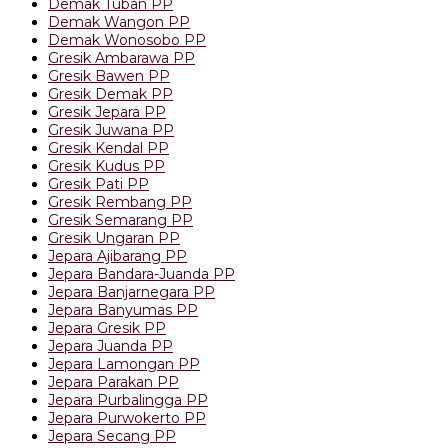
Demak Tuban PP
Demak Wangon PP
Demak Wonosobo PP
Gresik Ambarawa PP
Gresik Bawen PP
Gresik Demak PP
Gresik Jepara PP
Gresik Juwana PP
Gresik Kendal PP
Gresik Kudus PP
Gresik Pati PP
Gresik Rembang PP
Gresik Semarang PP
Gresik Ungaran PP
Jepara Ajibarang PP
Jepara Bandara-Juanda PP
Jepara Banjarnegara PP
Jepara Banyumas PP
Jepara Gresik PP
Jepara Juanda PP
Jepara Lamongan PP
Jepara Parakan PP
Jepara Purbalingga PP
Jepara Purwokerto PP
Jepara Secang PP