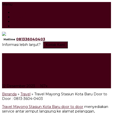
Menu
Beranda
Artikel
Testimonial
Tour Search Result
081336040403
Hotline
Informasi lebih lanjut?
Kontak Kami
Travel Mayong Stasiun Kota
Baru Door to Door : 0813-
3604-0403
12 Desember 2023
167x
Travel
Beranda
»
Travel
»
Travel Mayong Stasiun Kota Baru Door to
Door : 0813-3604-0403
Travel Mayong Stasiun Kota Baru door to door
menyediakan
service antar jemput langsung ke alamat pelanggan,