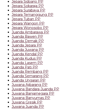
Jepara Sidoarjo PP
Jepara Sokaraja PP
Jepara Surabaya PP
Jepara Temanggung PP
Jepara Tuban PP
Jepara Wangon PP
Jepara Wonosobo PP
Juanda Ambarawa PP
Juanda Bawen PP
Juanda Demak PP
Juanda Jepara PP
Juanda Juwana PP
Juanda Kendal PP
Juanda Kudus PP
Juanda Lasem PP
Juanda Pati PP
Juanda Rembang PP
Juanda Semarang PP
Juanda Ungaran PP
Juwana Ajibarang PP
Juwana Bandara-Juanda PP
Juwana Banjarnegara PP
Juwana Banyumas PP
Juwana Gresik PP
Juwana Juanda PP