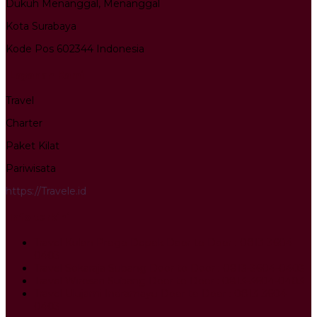
Dukuh Menanggal, Menanggal
Kota Surabaya
Kode Pos 602344 Indonesia
Layanan Kami
Travel
Charter
Paket Kilat
Pariwisata
https://Travele.id
Info terkini
Travel Kulon Progo Depok Door to Door : 0813-3604-
0403
Travel Sokaraja Subang Door to Door : 0813-3604-0403
Travel Wirosari Subang Door to Door : 0813-3604-0403
Travel Ulujami Indramayu Door to Door : 0813-3604-
0403