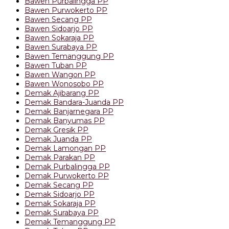
Bawen Purbalingga PP
Bawen Purwokerto PP
Bawen Secang PP
Bawen Sidoarjo PP
Bawen Sokaraja PP
Bawen Surabaya PP
Bawen Temanggung PP
Bawen Tuban PP
Bawen Wangon PP
Bawen Wonosobo PP
Demak Ajibarang PP
Demak Bandara-Juanda PP
Demak Banjarnegara PP
Demak Banyumas PP
Demak Gresik PP
Demak Juanda PP
Demak Lamongan PP
Demak Parakan PP
Demak Purbalingga PP
Demak Purwokerto PP
Demak Secang PP
Demak Sidoarjo PP
Demak Sokaraja PP
Demak Surabaya PP
Demak Temanggung PP