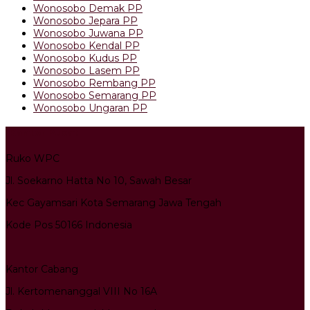
Wonosobo Demak PP
Wonosobo Jepara PP
Wonosobo Juwana PP
Wonosobo Kendal PP
Wonosobo Kudus PP
Wonosobo Lasem PP
Wonosobo Rembang PP
Wonosobo Semarang PP
Wonosobo Ungaran PP
Kantor Pusat
Ruko WPC
Jl. Soekarno Hatta No 10, Sawah Besar
Kec Gayamsari Kota Semarang Jawa Tengah
Kode Pos 50166 Indonesia
Kantor Cabang
Jl. Kertomenanggal VIII No 16A