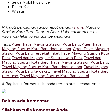
Sewa Mobil Plus driver
Paket Kilat
Wisata
=
=
=======
=
=
=======
=
=
Nikmati perjalanan tanpa repot dengan
Travel
Mayong
Stasiun Kota Baru Door to Door. Hubungi kami untuk
informasi lebih lanjut dan pemesanan!
Tags:
Agen Travel Mayong Stasiun Kota Baru
,
Agen Travel
Mayong Stasiun Kota Baru door to door
,
Agen Travel Mayong
Stasiun Kota Baru Terdekat
,
Tiket Travel Mayong Stasiun Kota
Baru
,
Travel dari Mayong ke Stasiun Kota Baru
,
Travel dari
Mayong Stasiun Kota Baru
,
Travel Mayong Stasiun Kota Baru
,
Travel Mayong Stasiun Kota Baru door to door
,
Travel Mayong
Stasiun Kota Baru terdekat
,
Travel Mayong Stasiun Kota Baru
termurah
,
Travel Mayong Stasiun Kota Baru via tol
# Bagikan informasi ini kepada teman atau kerabat Anda
Belum ada komentar
Silahkan tulis komentar Anda