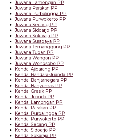
Juwana Lamongan PP
Juwana Parakan PP
Juwana Purbalingga PP
Juwana Purwokerto PP
Juwana Secang PP
Juwana Sidoarjo PP
Juwana Sokaraja PP
Juwana Surabaya PP
Juwana Temanggung PP
Juwana Tuban PP
Juwana Wangon PP
Juwana Wonosobo PP
Kendal Ajibarang PP
Kendal Bandara-Juanda PP
Kendal Banjarnegara PP
Kendal Banyumas PP
Kendal Gresik PP
Kendal Juanda PP
Kendal Lamongan PP
Kendal Parakan PP
Kendal Purbalingga PP
Kendal Purwokerto PP
Kendal Secang PP
Kendal Sidoarjo PP
Kendal Sokaraja PP