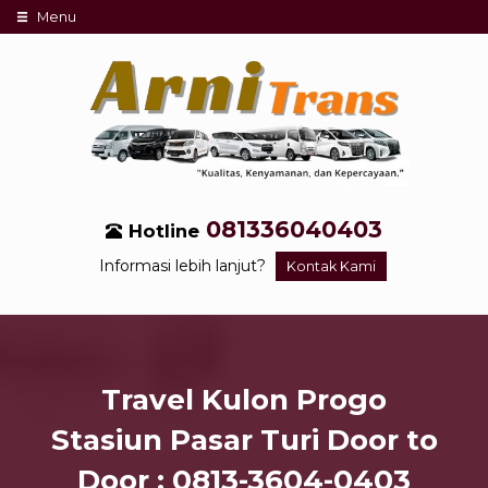
Menu
081336040403
Hotline
Informasi lebih lanjut?
Kontak Kami
Travel Kulon Progo
Stasiun Pasar Turi Door to
Door : 0813-3604-0403