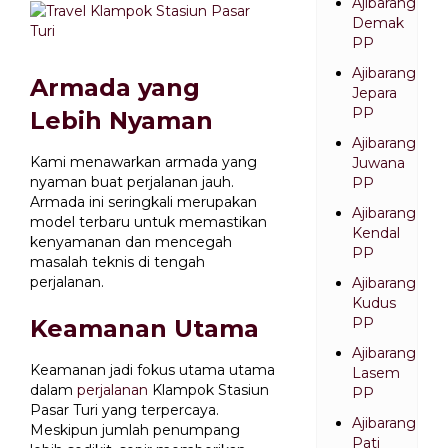
Ajibarang
Demak
PP
Ajibarang
Armada yang
Jepara
PP
Lebih Nyaman
Ajibarang
Kami menawarkan armada yang
Juwana
nyaman buat perjalanan jauh.
PP
Armada ini seringkali merupakan
Ajibarang
model terbaru untuk memastikan
Kendal
kenyamanan dan mencegah
PP
masalah teknis di tengah
perjalanan.
Ajibarang
Kudus
Keamanan Utama
PP
Ajibarang
Keamanan jadi fokus utama utama
Lasem
dalam
perjalanan
Klampok Stasiun
PP
Pasar Turi yang terpercaya.
Ajibarang
Meskipun jumlah penumpang
Pati