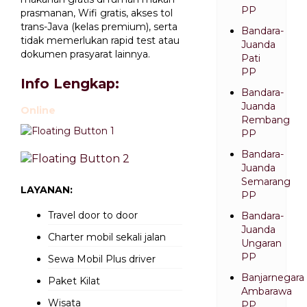
PP
prasmanan, Wifi gratis, akses tol
trans-Java (kelas premium), serta
Bandara-
tidak memerlukan rapid test atau
Juanda
dokumen prasyarat lainnya.
Pati
PP
Info Lengkap:
Bandara-
Juanda
Online
Rembang
PP
Bandara-
Juanda
Semarang
LAYANAN:
PP
Travel door to door
Bandara-
Juanda
Charter mobil sekali jalan
Ungaran
PP
Sewa Mobil Plus driver
Banjarnegara
Paket Kilat
Ambarawa
Wisata
PP