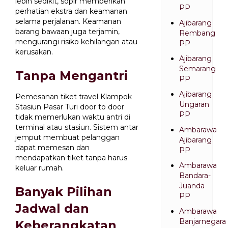
lebih sedikit, sopir memberikan
PP
perhatian ekstra dan keamanan
selama perjalanan. Keamanan
Ajibarang
barang bawaan juga terjamin,
Rembang
mengurangi risiko kehilangan atau
PP
kerusakan.
Ajibarang
Semarang
Tanpa Mengantri
PP
Ajibarang
Pemesanan tiket travel Klampok
Ungaran
Stasiun Pasar Turi door to door
PP
tidak memerlukan waktu antri di
terminal atau stasiun. Sistem antar
Ambarawa
jemput membuat pelanggan
Ajibarang
dapat memesan dan
PP
mendapatkan tiket tanpa harus
Ambarawa
keluar rumah.
Bandara-
Juanda
Banyak Pilihan
PP
Jadwal dan
Ambarawa
Banjarnegara
Keberangkatan