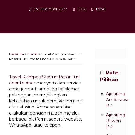
26 Desember 2023
170x
Travel
Beranda
»
Travel
»
Travel Klampok Stasiun
Pasar Turi Door to Door : 0813-3604-0403
Rute
Travel Klampok Stasiun Pasar Turi
Pilihan
door to door
menyediakan service
antar jemput langsung ke alamat
Ajibarang
pelanggan, menghilangkan
Ambarawa
kebutuhan untuk pergi ke terminal
PP
atau stasiun. Pemesanan bisa
dilakukan dengan mudah melalui
Ajibarang
berbagai platform, seperti website,
Bawen
WhatsApp, atau telepon.
PP