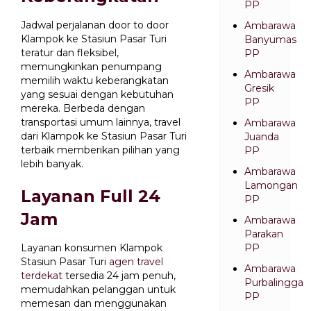
PP
Jadwal perjalanan door to door
Ambarawa
Klampok ke Stasiun Pasar Turi
Banyumas
teratur dan fleksibel,
PP
memungkinkan penumpang
Ambarawa
memilih waktu keberangkatan
Gresik
yang sesuai dengan kebutuhan
PP
mereka. Berbeda dengan
transportasi umum lainnya, travel
Ambarawa
dari Klampok ke Stasiun Pasar Turi
Juanda
terbaik memberikan pilihan yang
PP
lebih banyak.
Ambarawa
Lamongan
Layanan Full 24
PP
Jam
Ambarawa
Parakan
Layanan konsumen Klampok
PP
Stasiun Pasar Turi
agen travel
Ambarawa
terdekat
tersedia 24 jam penuh,
Purbalingga
memudahkan pelanggan untuk
PP
memesan dan menggunakan