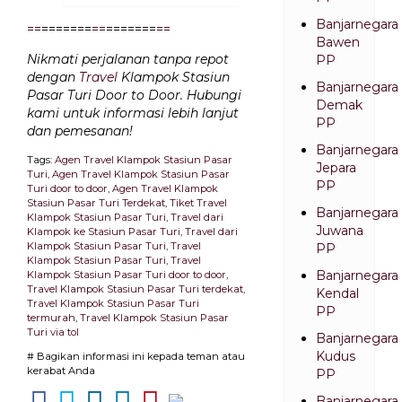
Banjarnegara
=
=
=======
=
=
=======
=
=
Bawen
Nikmati perjalanan tanpa repot
PP
dengan
Travel
Klampok Stasiun
Banjarnegara
Pasar Turi Door to Door. Hubungi
Demak
kami untuk informasi lebih lanjut
PP
dan pemesanan!
Banjarnegara
Tags:
Agen Travel Klampok Stasiun Pasar
Jepara
Turi
,
Agen Travel Klampok Stasiun Pasar
PP
Turi door to door
,
Agen Travel Klampok
Stasiun Pasar Turi Terdekat
,
Tiket Travel
Banjarnegara
Klampok Stasiun Pasar Turi
,
Travel dari
Juwana
Klampok ke Stasiun Pasar Turi
,
Travel dari
Klampok Stasiun Pasar Turi
,
Travel
PP
Klampok Stasiun Pasar Turi
,
Travel
Banjarnegara
Klampok Stasiun Pasar Turi door to door
,
Travel Klampok Stasiun Pasar Turi terdekat
,
Kendal
Travel Klampok Stasiun Pasar Turi
PP
termurah
,
Travel Klampok Stasiun Pasar
Turi via tol
Banjarnegara
Kudus
# Bagikan informasi ini kepada teman atau
kerabat Anda
PP
Banjarnegara