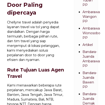
Tuban
Door Paling
PP
dipercaya
Ambarawa
Wangon
PP
Chellyne travel adalah penyedia
layanan travel via tol yang dapat
Ambarawa
diandalkan. Dengan harga
Wonosobo
termurah, berbagai pilihan rute,
PP
dan tim travel yang siap
Artikel
menjemput di lokasi pelanggan,
kami menyediakan solusi
Bandara-
perjalanan door to door yang
Juanda
efisien dan nyaman.
Ambarawa
PP
Rute Tujuan Luas Agen
Bandara-
Travel
Juanda
Bawen
Kami menawarkan beberapa rute
PP
perjalanan, mencakup Jawa Barat,
Bandara-
Banten, Jawa Tengah, Jawa Timur,
Juanda
Madura, Sumatera, Bali, NTB,
Demak
hingga NTT. Dengan harga