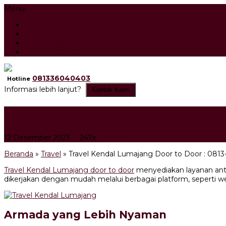
Menu
Beranda
Artikel
Testimonial
Tour Search Result
081336040403
Hotline
Informasi lebih lanjut?
Kontak Kami
Travel Kendal Lumajang Door 
12 Desember 2023
247x
Travel
Beranda
»
Travel
»
Travel Kendal Lumajang Door to Door : 081
Travel Kendal Lumajang door to door
menyediakan layanan anta
dikerjakan dengan mudah melalui berbagai platform, seperti w
Armada yang Lebih Nyaman