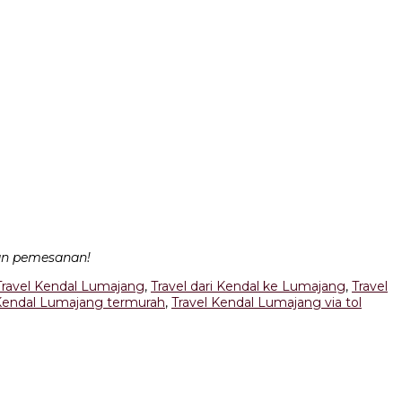
dan pemesanan!
Travel Kendal Lumajang
,
Travel dari Kendal ke Lumajang
,
Travel
 Kendal Lumajang termurah
,
Travel Kendal Lumajang via tol