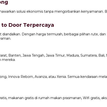
ong
awarkan solusi ekonomis tanpa mengorbankan kenyamanan. Biay
 to Door Terpercaya
pat diandalkan. Dengan harga termurah, berbagai pilihan rute, da
nyaman.
t, Banten, Jawa Tengah, Jawa Timur, Madura, Sumatera, Bali, 
n mereka.
f Long, Innova Reborn, Avanza, atau Xenia. Semua kendaraan me
gratis, makanan gratis di rumah makan prasmanan, Wifi gratis, a