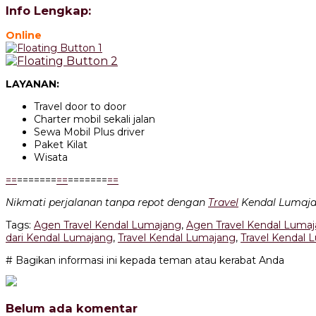
Info Lengkap:
Online
LAYANAN:
Travel door to door
Charter mobil sekali jalan
Sewa Mobil Plus driver
Paket Kilat
Wisata
=
=
=======
=
=
=======
=
=
Nikmati perjalanan tanpa repot dengan
Travel
Kendal Lumajan
Tags:
Agen Travel Kendal Lumajang
,
Agen Travel Kendal Lumaj
dari Kendal Lumajang
,
Travel Kendal Lumajang
,
Travel Kendal 
# Bagikan informasi ini kepada teman atau kerabat Anda
Belum ada komentar