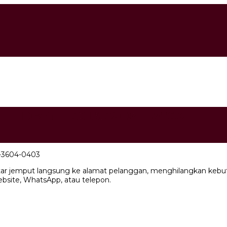
to Door : 0813-3604-0403
3-3604-0403
r jemput langsung ke alamat pelanggan, menghilangkan kebutu
ebsite, WhatsApp, atau telepon.