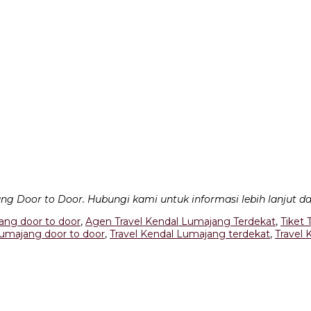
g Door to Door. Hubungi kami untuk informasi lebih lanjut 
ang door to door
,
Agen Travel Kendal Lumajang Terdekat
,
Tiket 
Lumajang door to door
,
Travel Kendal Lumajang terdekat
,
Travel