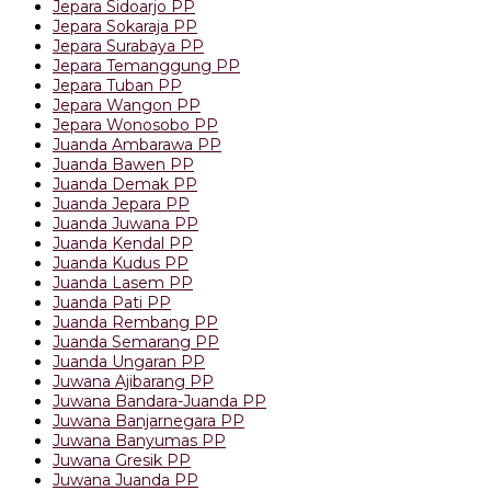
Jepara Sidoarjo PP
Jepara Sokaraja PP
Jepara Surabaya PP
Jepara Temanggung PP
Jepara Tuban PP
Jepara Wangon PP
Jepara Wonosobo PP
Juanda Ambarawa PP
Juanda Bawen PP
Juanda Demak PP
Juanda Jepara PP
Juanda Juwana PP
Juanda Kendal PP
Juanda Kudus PP
Juanda Lasem PP
Juanda Pati PP
Juanda Rembang PP
Juanda Semarang PP
Juanda Ungaran PP
Juwana Ajibarang PP
Juwana Bandara-Juanda PP
Juwana Banjarnegara PP
Juwana Banyumas PP
Juwana Gresik PP
Juwana Juanda PP