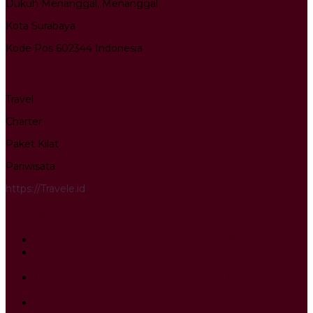
Dukuh Menanggal, Menanggal
Kota Surabaya
Kode Pos 602344 Indonesia
Layanan Kami
Travel
Charter
Paket Kilat
Pariwisata
https://Travele.id
Info terkini
Travel Kartosuro Ciamis Door to Door : 0813-3604-0403
Travel Kertajati Mranggen Door to Door : 0813-3604-
0403
Travel Purwakarta Karangawen Door to Door : 0813-
3604-0403
Travel Godong Bogor Door to Door : 0813-3604-0403