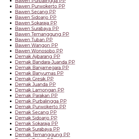
Bawen Purbalingga PP
Bawen Purwokerto PP
Bawen Secang PP
Bawen Sidoarjo PP
Bawen Sokaraja PP
Bawen Surabaya PP
Bawen Temanggung PP
Bawen Tuban PP
Bawen Wangon PP
Bawen Wonosobo PP
Demak Ajibarang PP
Demak Bandara-Juanda PP
Demak Banjarnegara PP
Demak Banyumas PP
Demak Gresik PP
Demak Juanda PP
Demak Lamongan PP
Demak Parakan PP
Demak Purbalingga PP
Demak Purwokerto PP
Demak Secang PP
Demak Sidoarjo PP
Demak Sokaraja PP
Demak Surabaya PP
Demak Temanggung PP