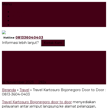
Menu
Beranda
Artikel
Testimonial
Tour Search Result
081336040403
Hotline
Informasi lebih lanjut?
Kontak Kami
Travel Kartosuro Bojonegoro
Door to Door : 0813-3604-
0403
16 November 2023
292x
Travel
Beranda
»
Travel
»
Travel Kartosuro Bojonegoro Door to Door :
0813-3604-0403
Travel Kartosuro Bojonegoro door to door
menyediakan
pelayanan antar jemput langsung ke alamat pelanggan,