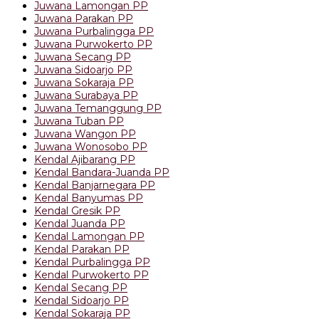
Juwana Lamongan PP
Juwana Parakan PP
Juwana Purbalingga PP
Juwana Purwokerto PP
Juwana Secang PP
Juwana Sidoarjo PP
Juwana Sokaraja PP
Juwana Surabaya PP
Juwana Temanggung PP
Juwana Tuban PP
Juwana Wangon PP
Juwana Wonosobo PP
Kendal Ajibarang PP
Kendal Bandara-Juanda PP
Kendal Banjarnegara PP
Kendal Banyumas PP
Kendal Gresik PP
Kendal Juanda PP
Kendal Lamongan PP
Kendal Parakan PP
Kendal Purbalingga PP
Kendal Purwokerto PP
Kendal Secang PP
Kendal Sidoarjo PP
Kendal Sokaraja PP