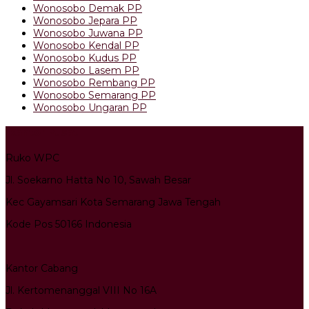
Wonosobo Demak PP
Wonosobo Jepara PP
Wonosobo Juwana PP
Wonosobo Kendal PP
Wonosobo Kudus PP
Wonosobo Lasem PP
Wonosobo Rembang PP
Wonosobo Semarang PP
Wonosobo Ungaran PP
Kantor Pusat
Ruko WPC
Jl. Soekarno Hatta No 10, Sawah Besar
Kec Gayamsari Kota Semarang Jawa Tengah
Kode Pos 50166 Indonesia
Kantor Cabang
Jl. Kertomenanggal VIII No 16A