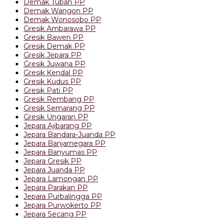
Demak Tuban PP
Demak Wangon PP
Demak Wonosobo PP
Gresik Ambarawa PP
Gresik Bawen PP
Gresik Demak PP
Gresik Jepara PP
Gresik Juwana PP
Gresik Kendal PP
Gresik Kudus PP
Gresik Pati PP
Gresik Rembang PP
Gresik Semarang PP
Gresik Ungaran PP
Jepara Ajibarang PP
Jepara Bandara-Juanda PP
Jepara Banjarnegara PP
Jepara Banyumas PP
Jepara Gresik PP
Jepara Juanda PP
Jepara Lamongan PP
Jepara Parakan PP
Jepara Purbalingga PP
Jepara Purwokerto PP
Jepara Secang PP