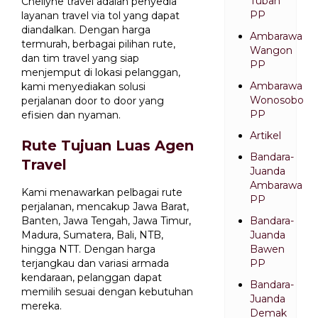
Tuban
Chellyne travel adalah penyedia
PP
layanan travel via tol yang dapat
diandalkan. Dengan harga
Ambarawa
termurah, berbagai pilihan rute,
Wangon
dan tim travel yang siap
PP
menjemput di lokasi pelanggan,
Ambarawa
kami menyediakan solusi
Wonosobo
perjalanan door to door yang
PP
efisien dan nyaman.
Artikel
Rute Tujuan Luas Agen
Bandara-
Travel
Juanda
Ambarawa
Kami menawarkan pelbagai rute
PP
perjalanan, mencakup Jawa Barat,
Banten, Jawa Tengah, Jawa Timur,
Bandara-
Madura, Sumatera, Bali, NTB,
Juanda
hingga NTT. Dengan harga
Bawen
terjangkau dan variasi armada
PP
kendaraan, pelanggan dapat
Bandara-
memilih sesuai dengan kebutuhan
Juanda
mereka.
Demak