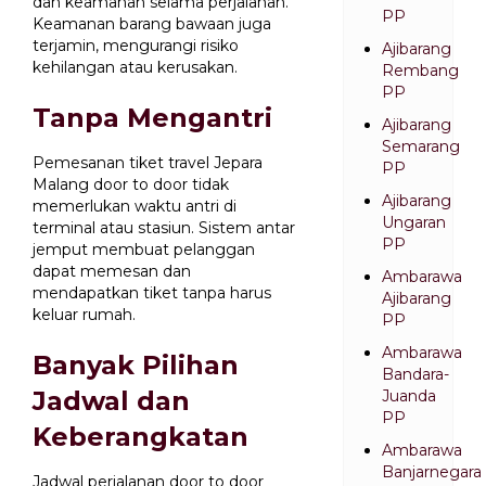
dan keamanan selama perjalanan.
PP
Keamanan barang bawaan juga
terjamin, mengurangi risiko
Ajibarang
kehilangan atau kerusakan.
Rembang
PP
Tanpa Mengantri
Ajibarang
Semarang
Pemesanan tiket travel Jepara
PP
Malang door to door tidak
Ajibarang
memerlukan waktu antri di
Ungaran
terminal atau stasiun. Sistem antar
PP
jemput membuat pelanggan
dapat memesan dan
Ambarawa
mendapatkan tiket tanpa harus
Ajibarang
keluar rumah.
PP
Ambarawa
Banyak Pilihan
Bandara-
Jadwal dan
Juanda
PP
Keberangkatan
Ambarawa
Banjarnegara
Jadwal perjalanan door to door