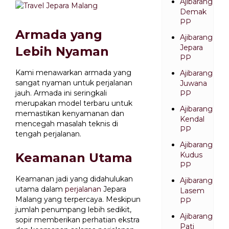
Ajibarang
Demak
PP
Armada yang
Ajibarang
Jepara
Lebih Nyaman
PP
Kami menawarkan armada yang
Ajibarang
sangat nyaman untuk perjalanan
Juwana
jauh. Armada ini seringkali
PP
merupakan model terbaru untuk
Ajibarang
memastikan kenyamanan dan
Kendal
mencegah masalah teknis di
PP
tengah perjalanan.
Ajibarang
Keamanan Utama
Kudus
PP
Keamanan jadi yang didahulukan
Ajibarang
utama dalam
perjalanan
Jepara
Lasem
Malang yang terpercaya. Meskipun
PP
jumlah penumpang lebih sedikit,
Ajibarang
sopir memberikan perhatian ekstra
Pati