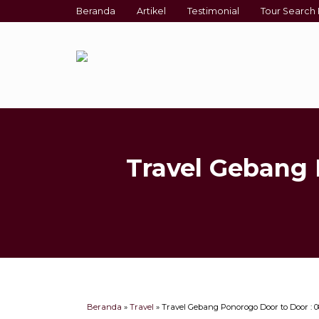
Beranda
Artikel
Testimonial
Tour Search 
Travel Gebang 
Beranda
»
Travel
»
Travel Gebang Ponorogo Door to Door : 