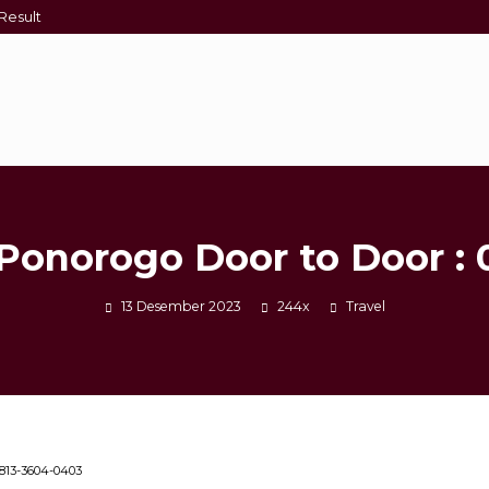
Result
Ponorogo Door to Door :
13 Desember 2023
244x
Travel
0813-3604-0403