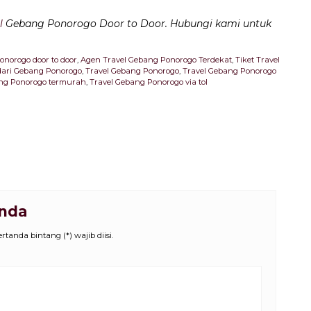
l
Gebang Ponorogo Door to Door. Hubungi kami untuk
norogo door to door
,
Agen Travel Gebang Ponorogo Terdekat
,
Tiket Travel
dari Gebang Ponorogo
,
Travel Gebang Ponorogo
,
Travel Gebang Ponorogo
ang Ponorogo termurah
,
Travel Gebang Ponorogo via tol
Anda
tanda bintang (*) wajib diisi.