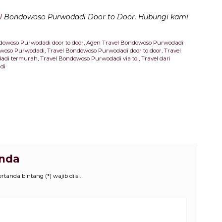
l
Bondowoso Purwodadi Door to Door. Hubungi kami
dowoso Purwodadi door to door
,
Agen Travel Bondowoso Purwodadi
owoso Purwodadi
,
Travel Bondowoso Purwodadi door to door
,
Travel
dadi termurah
,
Travel Bondowoso Purwodadi via tol
,
Travel dari
di
Anda
tanda bintang (*) wajib diisi.