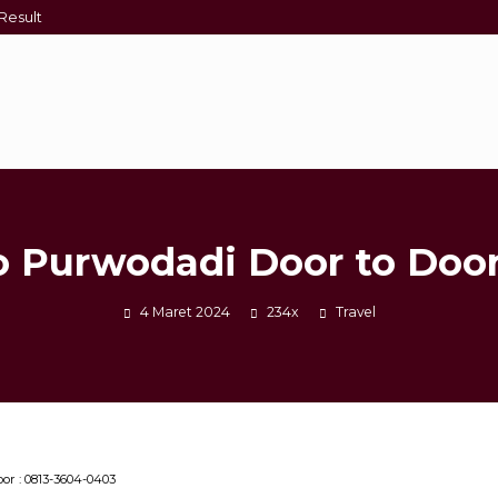
Result
 Purwodadi Door to Door
4 Maret 2024
234x
Travel
r : 0813-3604-0403