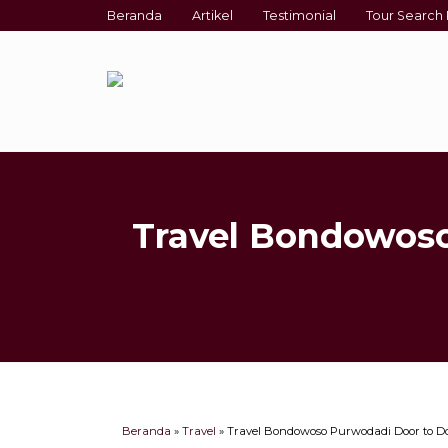
Beranda
Artikel
Testimonial
Tour Search 
Travel Bondowoso
Beranda
»
Travel
»
Travel Bondowoso Purwodadi Door to Doo