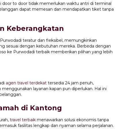
door to door tidak memerlukan waktu antri di terminal
pelanggan dapat memesan dan mendapatkan tiket tanpa
an Keberangkatan
 Purwodadi teratur dan fleksibel, memungkinkan
ng sesuai dengan kebutuhan mereka. Berbeda dengan
oso ke Purwodadi terbaik memberikan pilihan yang lebih
adi
agen travel terdekat
tersedia 24 jam penuh,
nggunakan layanan kapan pun diperlukan. Hal ini
 pelanggan.
Ramah di Kantong
urah,
travel terbaik
menawarkan solusi ekonomis tanpa
rmasuk fasilitas lengkap dan nyaman selama perjalanan.