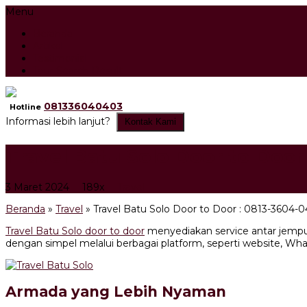
Menu
Beranda
Artikel
Testimonial
Tour Search Result
081336040403
Hotline
Informasi lebih lanjut?
Kontak Kami
Travel Batu Solo Door to Door
3 Maret 2024
189x
Travel
Beranda
»
Travel
»
Travel Batu Solo Door to Door : 0813-3604-
Travel Batu Solo door to door
menyediakan service antar jempu
dengan simpel melalui berbagai platform, seperti website, Wha
Armada yang Lebih Nyaman