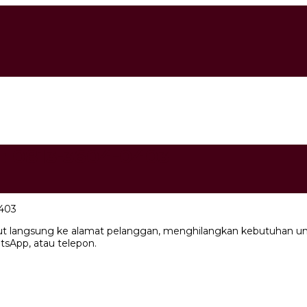
 : 0813-3604-0403
0403
t langsung ke alamat pelanggan, menghilangkan kebutuhan untuk
tsApp, atau telepon.