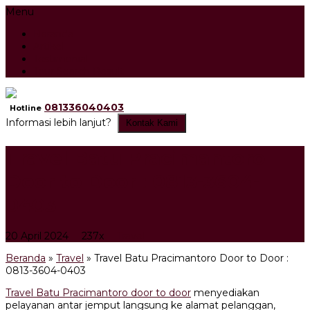
Menu
Beranda
Artikel
Testimonial
Tour Search Result
081336040403
Hotline
Informasi lebih lanjut?
Kontak Kami
Travel Batu Pracimantoro
Door to Door : 0813-3604-
0403
20 April 2024
237x
Travel
Beranda
»
Travel
»
Travel Batu Pracimantoro Door to Door :
0813-3604-0403
Travel Batu Pracimantoro door to door
menyediakan
pelayanan antar jemput langsung ke alamat pelanggan,