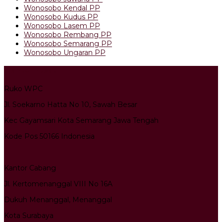
Wonosobo Kendal PP
Wonosobo Kudus PP
Wonosobo Lasem PP
Wonosobo Rembang PP
Wonosobo Semarang PP
Wonosobo Ungaran PP
Kantor Pusat
Ruko WPC
Jl. Soekarno Hatta No 10, Sawah Besar
Kec Gayamsari Kota Semarang Jawa Tengah
Kode Pos 50166 Indonesia
Kantor Cabang
Jl. Kertomenanggal VIII No 16A
Dukuh Menanggal, Menanggal
Kota Surabaya