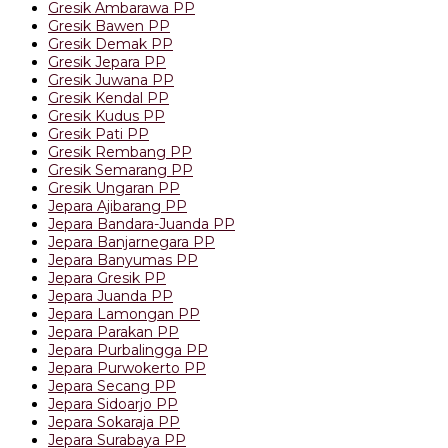
Gresik Ambarawa PP
Gresik Bawen PP
Gresik Demak PP
Gresik Jepara PP
Gresik Juwana PP
Gresik Kendal PP
Gresik Kudus PP
Gresik Pati PP
Gresik Rembang PP
Gresik Semarang PP
Gresik Ungaran PP
Jepara Ajibarang PP
Jepara Bandara-Juanda PP
Jepara Banjarnegara PP
Jepara Banyumas PP
Jepara Gresik PP
Jepara Juanda PP
Jepara Lamongan PP
Jepara Parakan PP
Jepara Purbalingga PP
Jepara Purwokerto PP
Jepara Secang PP
Jepara Sidoarjo PP
Jepara Sokaraja PP
Jepara Surabaya PP