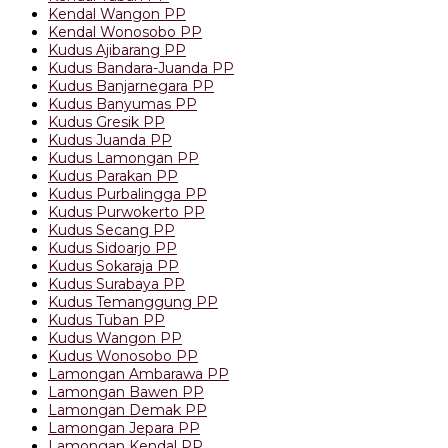
Kendal Wangon PP
Kendal Wonosobo PP
Kudus Ajibarang PP
Kudus Bandara-Juanda PP
Kudus Banjarnegara PP
Kudus Banyumas PP
Kudus Gresik PP
Kudus Juanda PP
Kudus Lamongan PP
Kudus Parakan PP
Kudus Purbalingga PP
Kudus Purwokerto PP
Kudus Secang PP
Kudus Sidoarjo PP
Kudus Sokaraja PP
Kudus Surabaya PP
Kudus Temanggung PP
Kudus Tuban PP
Kudus Wangon PP
Kudus Wonosobo PP
Lamongan Ambarawa PP
Lamongan Bawen PP
Lamongan Demak PP
Lamongan Jepara PP
Lamongan Kendal PP