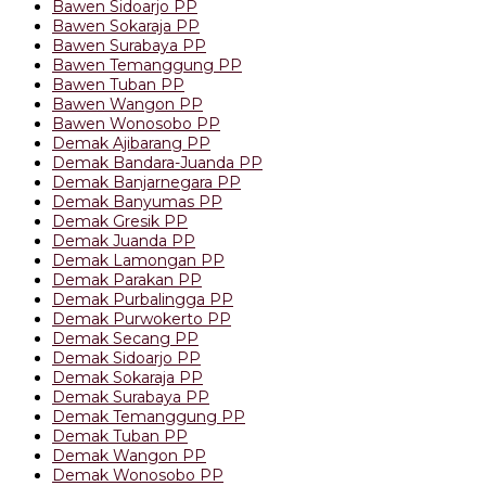
Bawen Sidoarjo PP
Bawen Sokaraja PP
Bawen Surabaya PP
Bawen Temanggung PP
Bawen Tuban PP
Bawen Wangon PP
Bawen Wonosobo PP
Demak Ajibarang PP
Demak Bandara-Juanda PP
Demak Banjarnegara PP
Demak Banyumas PP
Demak Gresik PP
Demak Juanda PP
Demak Lamongan PP
Demak Parakan PP
Demak Purbalingga PP
Demak Purwokerto PP
Demak Secang PP
Demak Sidoarjo PP
Demak Sokaraja PP
Demak Surabaya PP
Demak Temanggung PP
Demak Tuban PP
Demak Wangon PP
Demak Wonosobo PP