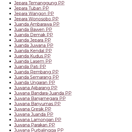
Jepara Temanggung PP
Jepara Tuban PP
Jepara Wangon PP
Jepara Wonosobo PP
Juanda Ambarawa PP
Juanda Bawen PP
Juanda Demak PP
Juanda Jepara PP
Juanda Juwana PP
Juanda Kendal PP
Juanda Kudus PP
Juanda Lasem PP
Juanda Pati PP
Juanda Rembang PP
Juanda Semarang PP
Juanda Ungaran PP
Juwana Ajibarang PP
Juwana Bandara-Juanda PP
Juwana Banjarnegara PP
Juwana Banyumas PP
Juwana Gresik PP
Juwana Juanda PP
Juwana Lamongan PP
Juwana Parakan PP
Juwana Purbalingga PP