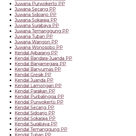
Juwana Purwokerto PP
Juwana Secang PP
Juwana Sidoarjo PP
Juwana Sokaraja PP
Juwana Surabaya PP
Juwana Temanggung PP
Juwana Tuban PP
Juwana Wangon PP
Juwana Wonosobo PP
Kendal Ajibarang PP
Kendal Bandara-Juanda PP
Kendal Banjarnegara PP
Kendal Banyumas PP
Kendal Gresik PP
Kendal Juanda PP
Kendal Lamongan PP
Kendal Parakan PP
Kendal Purbalingga PP
Kendal Purwokerto PP
Kendal Secang PP
Kendal Sidoarjo PP
Kendal Sokaraja PP
Kendal Surabaya PP
Kendal Temanggung PP
Kendal Tuban PP