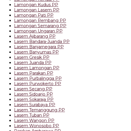
Lamongan Kudus PP
Lamongan Lasem PP
Lamongan Pati PP
Lamongan Rembang PP
Lamongan Semarang PP
Lamongan Ungaran PP
Lasem Ajibarang PP
Lasem Bandara-Juanda PP
Lasem Banjarnegara PP
Lasem Banyumas PP
Lasem Gresik PP
Lasem Juanda PP
Lasem Lamongan PP
Lasem Parakan PP
Lasem Purbalingga PP
Lasem Purwokerto PP
Lasem Secang PP
Lasem Sidoarjo PP
Lasem Sokaraja PP
Lasem Surabaya PP
Lasem Temanggung PP
Lasem Tuban PP
Lasem Wangon PP
Lasem Wonosobo PP
Parakan Ambarawa PP