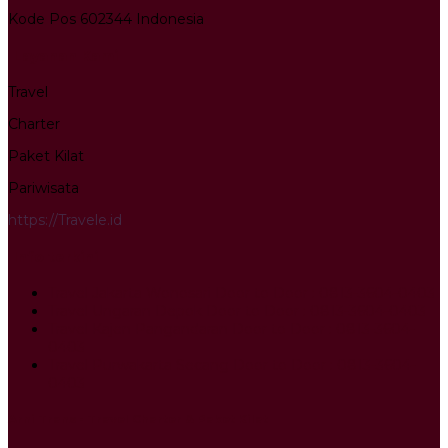
Kode Pos 602344 Indonesia
Layanan Kami
Travel
Charter
Paket Kilat
Pariwisata
https://Travele.id
Info terkini
Travel Jakarta Wonosari Door to Door : 0813-3604-0403
Travel Ungaran Depok Door to Door : 0813-3604-0403
Travel Kajen Pangandaran Door to Door : 0813-3604-
0403
Travel Purwakarta Secang Door to Door : 0813-3604-
0403
Arni Trans - Travel Charter & Paket Kilat