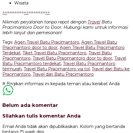
Wisata
=
=
=======
=
=
=======
=
=
Nikmati perjalanan tanpa repot dengan
Travel
Batu
Pracimantoro Door to Door. Hubungi kami untuk informasi
lebih lanjut dan pemesanan!
Tags:
Agen Travel Batu Pracimantoro
,
Agen Travel Batu
Pracimantoro door to door
,
Agen Travel Batu Pracimantoro
Terdekat
,
Tiket Travel Batu Pracimantoro
,
Travel Batu
Pracimantoro
,
Travel Batu Pracimantoro door to door
,
Travel
Batu Pracimantoro terdekat
,
Travel Batu Pracimantoro
termurah
,
Travel Batu Pracimantoro via tol
,
Travel dari Batu ke
Pracimantoro
,
Travel dari Batu Pracimantoro
# Bagikan informasi ini kepada teman atau kerabat Anda
Belum ada komentar
Silahkan tulis komentar Anda
Email Anda tidak akan dipublikasikan. Kolom yang bertanda
bintang (*) wajib diisi.