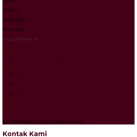
Travel
Charter
Paket Kilat
Pariwisata
https://Travele.id
Info terkini
Travel Sukoharjo Kertajati Door to Door : 0813-3604-
0403
Travel Gebang Tangerang Door to Door : 0813-3604-
0403
Travel Babakan Tangerang Door to Door : 0813-3604-
0403
Travel Pekalongan Cirebon Door to Door : 0813-3604-
0403
Arni Trans - Travel Charter & Paket Kilat
Kami Melayani Dengan Sepenuh Hati
Kontak Kami