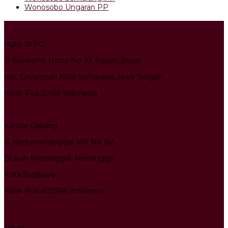
Wonosobo Ungaran PP
Kantor Pusat
Ruko WPC
Jl. Soekarno Hatta No 10, Sawah Besar
Kec Gayamsari Kota Semarang Jawa Tengah
Kode Pos 50166 Indonesia
Kantor Cabang
Jl. Kertomenanggal VIII No 16A
Dukuh Menanggal, Menanggal
Kota Surabaya
Kode Pos 602344 Indonesia
Layanan Kami