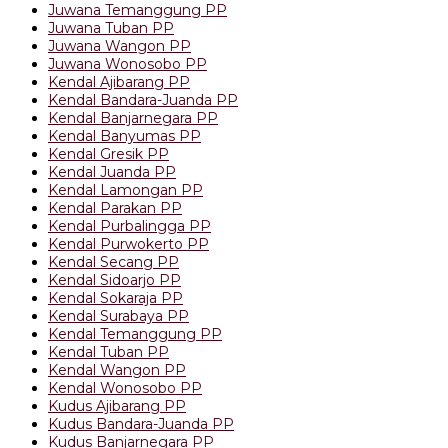
Juwana Temanggung PP
Juwana Tuban PP
Juwana Wangon PP
Juwana Wonosobo PP
Kendal Ajibarang PP
Kendal Bandara-Juanda PP
Kendal Banjarnegara PP
Kendal Banyumas PP
Kendal Gresik PP
Kendal Juanda PP
Kendal Lamongan PP
Kendal Parakan PP
Kendal Purbalingga PP
Kendal Purwokerto PP
Kendal Secang PP
Kendal Sidoarjo PP
Kendal Sokaraja PP
Kendal Surabaya PP
Kendal Temanggung PP
Kendal Tuban PP
Kendal Wangon PP
Kendal Wonosobo PP
Kudus Ajibarang PP
Kudus Bandara-Juanda PP
Kudus Banjarnegara PP