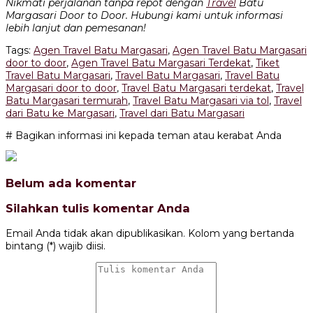
Nikmati perjalanan tanpa repot dengan
Travel
Batu
Margasari Door to Door. Hubungi kami untuk informasi
lebih lanjut dan pemesanan!
Tags:
Agen Travel Batu Margasari
,
Agen Travel Batu Margasari
door to door
,
Agen Travel Batu Margasari Terdekat
,
Tiket
Travel Batu Margasari
,
Travel Batu Margasari
,
Travel Batu
Margasari door to door
,
Travel Batu Margasari terdekat
,
Travel
Batu Margasari termurah
,
Travel Batu Margasari via tol
,
Travel
dari Batu ke Margasari
,
Travel dari Batu Margasari
# Bagikan informasi ini kepada teman atau kerabat Anda
Belum ada komentar
Silahkan tulis komentar Anda
Email Anda tidak akan dipublikasikan. Kolom yang bertanda
bintang (*) wajib diisi.