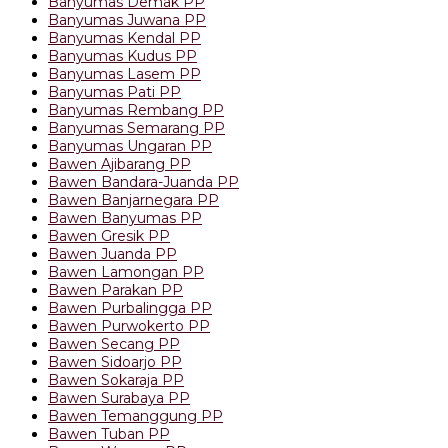
Banyumas Demak PP
Banyumas Juwana PP
Banyumas Kendal PP
Banyumas Kudus PP
Banyumas Lasem PP
Banyumas Pati PP
Banyumas Rembang PP
Banyumas Semarang PP
Banyumas Ungaran PP
Bawen Ajibarang PP
Bawen Bandara-Juanda PP
Bawen Banjarnegara PP
Bawen Banyumas PP
Bawen Gresik PP
Bawen Juanda PP
Bawen Lamongan PP
Bawen Parakan PP
Bawen Purbalingga PP
Bawen Purwokerto PP
Bawen Secang PP
Bawen Sidoarjo PP
Bawen Sokaraja PP
Bawen Surabaya PP
Bawen Temanggung PP
Bawen Tuban PP