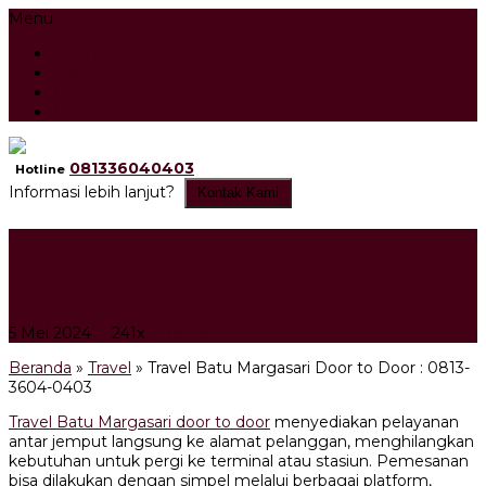
Menu
Beranda
Artikel
Testimonial
Tour Search Result
081336040403
Hotline
Informasi lebih lanjut?
Kontak Kami
Travel Batu Margasari Door
to Door : 0813-3604-0403
5 Mei 2024
241x
Travel
Beranda
»
Travel
»
Travel Batu Margasari Door to Door : 0813-
3604-0403
Travel Batu Margasari door to door
menyediakan pelayanan
antar jemput langsung ke alamat pelanggan, menghilangkan
kebutuhan untuk pergi ke terminal atau stasiun. Pemesanan
bisa dilakukan dengan simpel melalui berbagai platform,