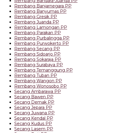
Rembang Bandara-Juanda PP
Rembang Banjarnegara PP
Rembang Banyumas PP
Rembang Gresik PP
Rembang Juanda PP
Rembang Lamongan PP
Rembang Parakan PP
Rembang Purbalingga PP
Rembang Purwokerto PP
Rembang Secang PP
Rembang Sidoarjo PP
Rembang Sokaraja PP
Rembang Surabaya PP
Rembang Temanggung PP
Rembang Tuban PP
Rembang Wangon PP
Rembang Wonosobo PP
Secang Ambarawa PP
Secang Bawen PP
Secang Demak PP
Secang Jepara PP
Secang Juwana PP
Secang Kendal PP
Secang Kudus PP
Secang Lasem PP