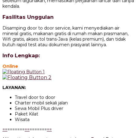
sebelum digunakan, memastikan perjalanan lancar dan tanpa
kendala.
Fasilitas Unggulan
Disamping door to door service, kami menyediakan air
mineral gratis, makanan gratis di rumah makan prasmanan,
Wifi gratis, akses tol trans-Java (kelas premium), dan tidak
butuh rapid test atau dokumen prasyarat lainnya.
Info Lengkap:
Online
LAYANAN:
Travel door to door
Charter mobil sekali jalan
Sewa Mobil Plus driver
Paket Kilat
Wisata
=
=
=======
=
=
=======
=
=