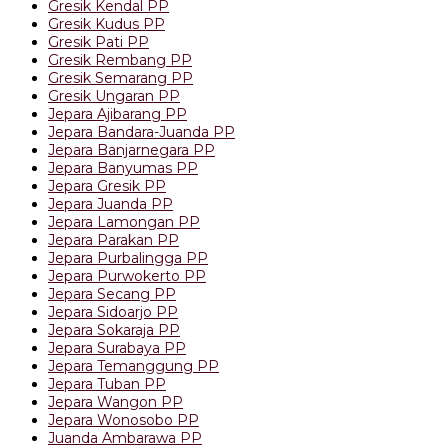
Gresik Kendal PP
Gresik Kudus PP
Gresik Pati PP
Gresik Rembang PP
Gresik Semarang PP
Gresik Ungaran PP
Jepara Ajibarang PP
Jepara Bandara-Juanda PP
Jepara Banjarnegara PP
Jepara Banyumas PP
Jepara Gresik PP
Jepara Juanda PP
Jepara Lamongan PP
Jepara Parakan PP
Jepara Purbalingga PP
Jepara Purwokerto PP
Jepara Secang PP
Jepara Sidoarjo PP
Jepara Sokaraja PP
Jepara Surabaya PP
Jepara Temanggung PP
Jepara Tuban PP
Jepara Wangon PP
Jepara Wonosobo PP
Juanda Ambarawa PP