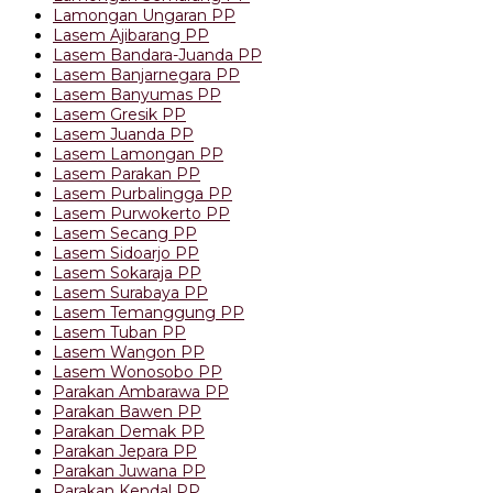
Lamongan Ungaran PP
Lasem Ajibarang PP
Lasem Bandara-Juanda PP
Lasem Banjarnegara PP
Lasem Banyumas PP
Lasem Gresik PP
Lasem Juanda PP
Lasem Lamongan PP
Lasem Parakan PP
Lasem Purbalingga PP
Lasem Purwokerto PP
Lasem Secang PP
Lasem Sidoarjo PP
Lasem Sokaraja PP
Lasem Surabaya PP
Lasem Temanggung PP
Lasem Tuban PP
Lasem Wangon PP
Lasem Wonosobo PP
Parakan Ambarawa PP
Parakan Bawen PP
Parakan Demak PP
Parakan Jepara PP
Parakan Juwana PP
Parakan Kendal PP