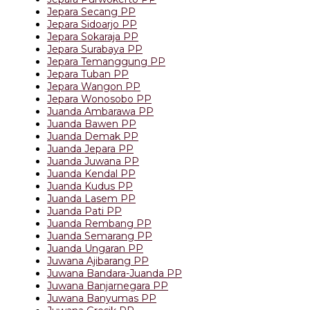
Jepara Secang PP
Jepara Sidoarjo PP
Jepara Sokaraja PP
Jepara Surabaya PP
Jepara Temanggung PP
Jepara Tuban PP
Jepara Wangon PP
Jepara Wonosobo PP
Juanda Ambarawa PP
Juanda Bawen PP
Juanda Demak PP
Juanda Jepara PP
Juanda Juwana PP
Juanda Kendal PP
Juanda Kudus PP
Juanda Lasem PP
Juanda Pati PP
Juanda Rembang PP
Juanda Semarang PP
Juanda Ungaran PP
Juwana Ajibarang PP
Juwana Bandara-Juanda PP
Juwana Banjarnegara PP
Juwana Banyumas PP