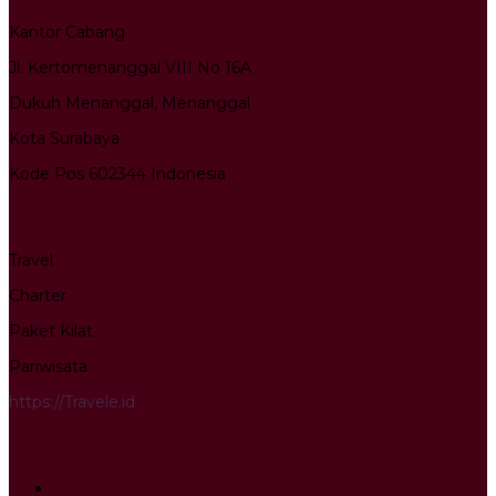
Kantor Cabang
Jl. Kertomenanggal VIII No 16A
Dukuh Menanggal, Menanggal
Kota Surabaya
Kode Pos 602344 Indonesia
Layanan Kami
Travel
Charter
Paket Kilat
Pariwisata
https://Travele.id
Info terkini
Travel Banyuputih Padalarang Door to Door : 0813-