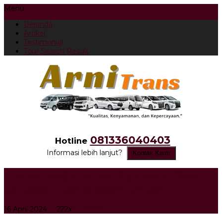
Menu
Beranda
Artikel
Testimonial
Tour Search Result
081336040403
Hotline
Informasi lebih lanjut?
Kontak Kami
Travel Mojokerto Ngawen Door
to Door : 0813-3604-0403
16 April 2024
222x
Travel