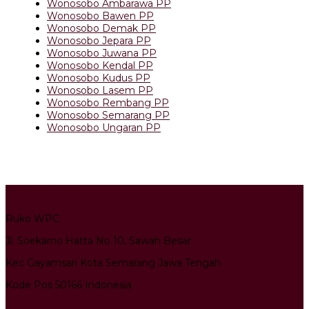
Wonosobo Ambarawa PP
Wonosobo Bawen PP
Wonosobo Demak PP
Wonosobo Jepara PP
Wonosobo Juwana PP
Wonosobo Kendal PP
Wonosobo Kudus PP
Wonosobo Lasem PP
Wonosobo Rembang PP
Wonosobo Semarang PP
Wonosobo Ungaran PP
Kantor Pusat
Ruko WPC
Jl. Soekarno Hatta No 10, Sawah Besar
Kec Gayamsari Kota Semarang Jawa Tengah
Kode Pos 50166 Indonesia