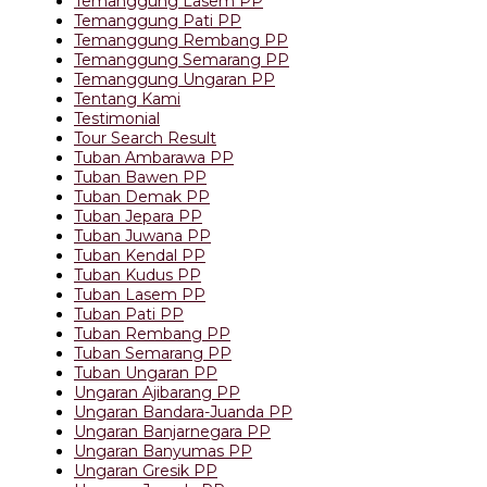
Temanggung Lasem PP
Temanggung Pati PP
Temanggung Rembang PP
Temanggung Semarang PP
Temanggung Ungaran PP
Tentang Kami
Testimonial
Tour Search Result
Tuban Ambarawa PP
Tuban Bawen PP
Tuban Demak PP
Tuban Jepara PP
Tuban Juwana PP
Tuban Kendal PP
Tuban Kudus PP
Tuban Lasem PP
Tuban Pati PP
Tuban Rembang PP
Tuban Semarang PP
Tuban Ungaran PP
Ungaran Ajibarang PP
Ungaran Bandara-Juanda PP
Ungaran Banjarnegara PP
Ungaran Banyumas PP
Ungaran Gresik PP