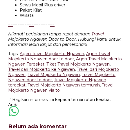
Sewa Mobil Plus driver
Paket Kilat
Wisata
=
=
=======
=
=
=======
=
=
Nikmati perjalanan tanpa repot dengan
Travel
Mojokerto Ngawen Door to Door. Hubungi kami untuk
informasi lebih lanjut dan pemesanan!
Tags:
Agen Travel Mojokerto Ngawen
,
Agen Travel
Mojokerto Ngawen door to door
,
Agen Travel Mojokerto
Ngawen Terdekat
,
Tiket Travel Mojokerto Ngawen
,
Travel dari Mojokerto ke Ngawen
,
Travel dari Mojokerto
Ngawen
,
Travel Mojokerto Ngawen
,
Travel Mojokerto
Ngawen door to door
,
Travel Mojokerto Ngawen
terdekat
,
Travel Mojokerto Ngawen termurah
,
Travel
Mojokerto Ngawen via tol
# Bagikan informasi ini kepada teman atau kerabat
Anda
Belum ada komentar