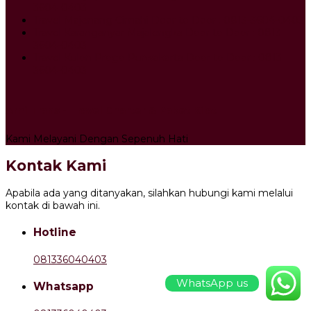
3604-0403
Travel Majenang Cimahi Door to Door : 0813-3604-0403
Travel Karanganyar Majalengka Door to Door : 0813-
3604-0403
Travel Kulon Progo Purwakarta Door to Door : 0813-
3604-0403
Arni Trans - Travel Charter & Paket Kilat
Kami Melayani Dengan Sepenuh Hati
Kontak Kami
Apabila ada yang ditanyakan, silahkan hubungi kami melalui
kontak di bawah ini.
Hotline
081336040403
WhatsApp us
Whatsapp