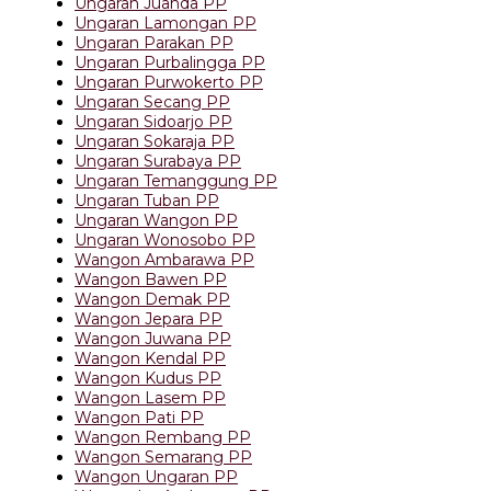
Ungaran Juanda PP
Ungaran Lamongan PP
Ungaran Parakan PP
Ungaran Purbalingga PP
Ungaran Purwokerto PP
Ungaran Secang PP
Ungaran Sidoarjo PP
Ungaran Sokaraja PP
Ungaran Surabaya PP
Ungaran Temanggung PP
Ungaran Tuban PP
Ungaran Wangon PP
Ungaran Wonosobo PP
Wangon Ambarawa PP
Wangon Bawen PP
Wangon Demak PP
Wangon Jepara PP
Wangon Juwana PP
Wangon Kendal PP
Wangon Kudus PP
Wangon Lasem PP
Wangon Pati PP
Wangon Rembang PP
Wangon Semarang PP
Wangon Ungaran PP