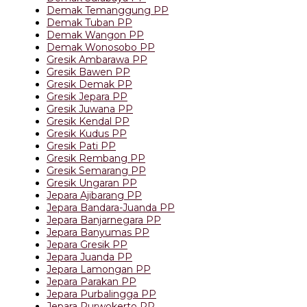
Demak Temanggung PP
Demak Tuban PP
Demak Wangon PP
Demak Wonosobo PP
Gresik Ambarawa PP
Gresik Bawen PP
Gresik Demak PP
Gresik Jepara PP
Gresik Juwana PP
Gresik Kendal PP
Gresik Kudus PP
Gresik Pati PP
Gresik Rembang PP
Gresik Semarang PP
Gresik Ungaran PP
Jepara Ajibarang PP
Jepara Bandara-Juanda PP
Jepara Banjarnegara PP
Jepara Banyumas PP
Jepara Gresik PP
Jepara Juanda PP
Jepara Lamongan PP
Jepara Parakan PP
Jepara Purbalingga PP
Jepara Purwokerto PP