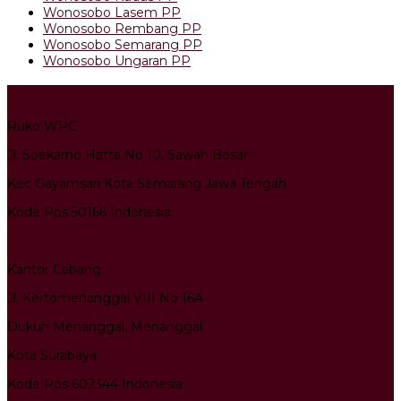
Wonosobo Lasem PP
Wonosobo Rembang PP
Wonosobo Semarang PP
Wonosobo Ungaran PP
Kantor Pusat
Ruko WPC
Jl. Soekarno Hatta No 10, Sawah Besar
Kec Gayamsari Kota Semarang Jawa Tengah
Kode Pos 50166 Indonesia
Kantor Cabang
Jl. Kertomenanggal VIII No 16A
Dukuh Menanggal, Menanggal
Kota Surabaya
Kode Pos 602344 Indonesia