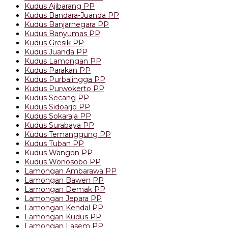
Kudus Ajibarang PP
Kudus Bandara-Juanda PP
Kudus Banjarnegara PP
Kudus Banyumas PP
Kudus Gresik PP
Kudus Juanda PP
Kudus Lamongan PP
Kudus Parakan PP
Kudus Purbalingga PP
Kudus Purwokerto PP
Kudus Secang PP
Kudus Sidoarjo PP
Kudus Sokaraja PP
Kudus Surabaya PP
Kudus Temanggung PP
Kudus Tuban PP
Kudus Wangon PP
Kudus Wonosobo PP
Lamongan Ambarawa PP
Lamongan Bawen PP
Lamongan Demak PP
Lamongan Jepara PP
Lamongan Kendal PP
Lamongan Kudus PP
Lamongan Lasem PP