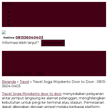
Menu
Beranda
Artikel
Testimonial
Tour Search Result
081336040403
Hotline
Informasi lebih lanjut?
Kontak Kami
Travel Jogja Mojokerto Door
to Door : 0813-3604-0403
1 Desember 2023
328x
Travel
Beranda
»
Travel
»
Travel Jogja Mojokerto Door to Door : 0813-
3604-0403
Travel Jogja Mojokerto door to door
menyediakan pelayanan
antar jemput langsung ke alamat pelanggan, menghilangkan
kebutuhan untuk pergi ke terminal atau stasiun. Pemesanan
dapat dikerjakan dengan simpel melalui berbagai platform,