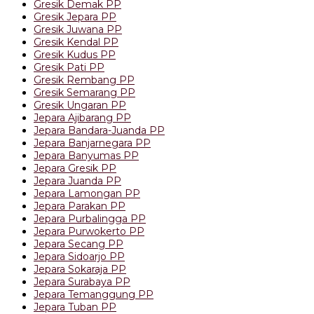
Gresik Demak PP
Gresik Jepara PP
Gresik Juwana PP
Gresik Kendal PP
Gresik Kudus PP
Gresik Pati PP
Gresik Rembang PP
Gresik Semarang PP
Gresik Ungaran PP
Jepara Ajibarang PP
Jepara Bandara-Juanda PP
Jepara Banjarnegara PP
Jepara Banyumas PP
Jepara Gresik PP
Jepara Juanda PP
Jepara Lamongan PP
Jepara Parakan PP
Jepara Purbalingga PP
Jepara Purwokerto PP
Jepara Secang PP
Jepara Sidoarjo PP
Jepara Sokaraja PP
Jepara Surabaya PP
Jepara Temanggung PP
Jepara Tuban PP