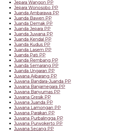
Jepara Wangon PP
Jepara Wonosobo PP
Juanda Ambarawa PP
Juanda Bawen PP
Juanda Demak PP
Juanda Jepara PP
Juanda Juwana PP
Juanda Kendal PP
Juanda Kudus PP
Juanda Lasem PP
Juanda Pati PP
Juanda Rembang PP
Juanda Semarang PP
Juanda Ungaran PP
Juwana Ajibarang PP
Juwana Bandara-Juanda PP
Juwana Banjarnegara PP
Juwana Banyumas PP
Juwana Gresik PP
Juwana Juanda PP
Juwana Lamongan PP
Juwana Parakan PP
Juwana Purbalingga PP
Juwana Purwokerto PP
Juwana Secang PP