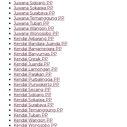
Juwana Sidoarjo PP
Juwana Sokaraja PP
Juwana Surabaya PP
Juwana Temanggung PP
Juwana Tuban PP
Juwana Wangon PP
Juwana Wonosobo PP
Kendal Ajibarang PP
Kendal Bandara-Juanda PP
Kendal Banjarnegara PP
Kendal Banyumas PP
Kendal Gresik PP
Kendal Juanda PP
Kendal Lamongan PP
Kendal Parakan PP
Kendal Purbalingga PP
Kendal Purwokerto PP
Kendal Secang PP
Kendal Sidoarjo PP
Kendal Sokaraja PP
Kendal Surabaya PP
Kendal Temanggung PP
Kendal Tuban PP
Kendal Wangon PP
Kendal Wonosobo PP