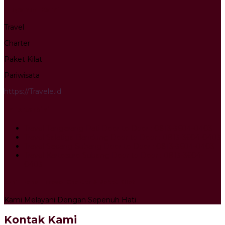
Layanan Kami
Travel
Charter
Paket Kilat
Pariwisata
https://Travele.id
Info terkini
Travel Tangerang Pati Door to Door : 0813-3604-0403
Travel Salatiga Bandung Door to Door : 0813-3604-0403
Travel Secang Subang Door to Door : 0813-3604-0403
Travel Kartosuro Subang Door to Door : 0813-3604-
0403
Arni Trans - Travel Charter & Paket Kilat
Kami Melayani Dengan Sepenuh Hati
Kontak Kami