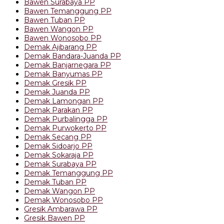
Bawen Surabaya PP
Bawen Temanggung PP
Bawen Tuban PP
Bawen Wangon PP
Bawen Wonosobo PP
Demak Ajibarang PP
Demak Bandara-Juanda PP
Demak Banjarnegara PP
Demak Banyumas PP
Demak Gresik PP
Demak Juanda PP
Demak Lamongan PP
Demak Parakan PP
Demak Purbalingga PP
Demak Purwokerto PP
Demak Secang PP
Demak Sidoarjo PP
Demak Sokaraja PP
Demak Surabaya PP
Demak Temanggung PP
Demak Tuban PP
Demak Wangon PP
Demak Wonosobo PP
Gresik Ambarawa PP
Gresik Bawen PP