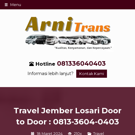
Menu
081336040403
Hotline
Informasi lebih lanjut?
Kontak Kami
Travel Jember Losari Door
to Door : 0813-3604-0403
18 Maret 2024
210x
Travel