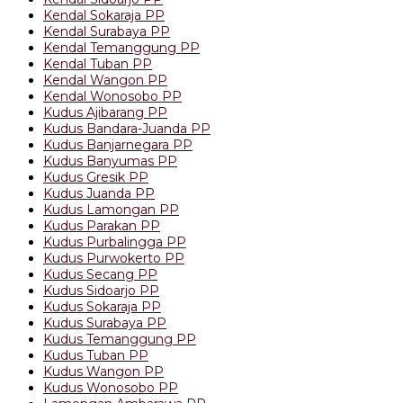
Kendal Sokaraja PP
Kendal Surabaya PP
Kendal Temanggung PP
Kendal Tuban PP
Kendal Wangon PP
Kendal Wonosobo PP
Kudus Ajibarang PP
Kudus Bandara-Juanda PP
Kudus Banjarnegara PP
Kudus Banyumas PP
Kudus Gresik PP
Kudus Juanda PP
Kudus Lamongan PP
Kudus Parakan PP
Kudus Purbalingga PP
Kudus Purwokerto PP
Kudus Secang PP
Kudus Sidoarjo PP
Kudus Sokaraja PP
Kudus Surabaya PP
Kudus Temanggung PP
Kudus Tuban PP
Kudus Wangon PP
Kudus Wonosobo PP