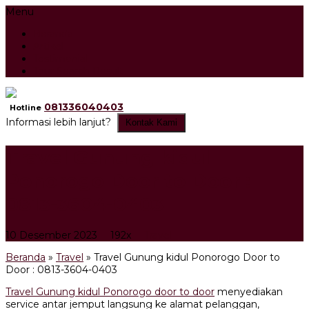
Menu
Beranda
Artikel
Testimonial
Tour Search Result
081336040403
Hotline
Informasi lebih lanjut?
Kontak Kami
Travel Gunung kidul
Ponorogo Door to Door :
0813-3604-0403
10 Desember 2023
192x
Travel
Beranda
»
Travel
»
Travel Gunung kidul Ponorogo Door to
Door : 0813-3604-0403
Travel Gunung kidul Ponorogo door to door
menyediakan
service antar jemput langsung ke alamat pelanggan,