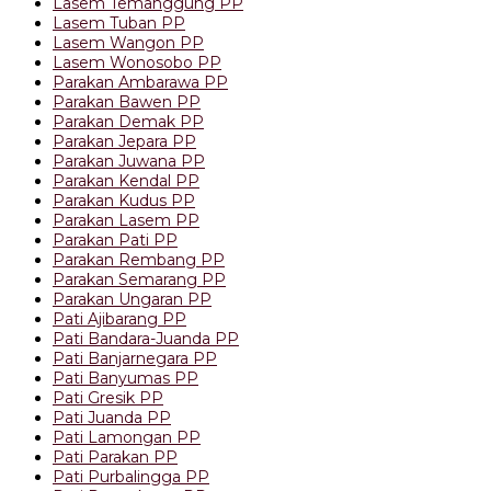
Lasem Temanggung PP
Lasem Tuban PP
Lasem Wangon PP
Lasem Wonosobo PP
Parakan Ambarawa PP
Parakan Bawen PP
Parakan Demak PP
Parakan Jepara PP
Parakan Juwana PP
Parakan Kendal PP
Parakan Kudus PP
Parakan Lasem PP
Parakan Pati PP
Parakan Rembang PP
Parakan Semarang PP
Parakan Ungaran PP
Pati Ajibarang PP
Pati Bandara-Juanda PP
Pati Banjarnegara PP
Pati Banyumas PP
Pati Gresik PP
Pati Juanda PP
Pati Lamongan PP
Pati Parakan PP
Pati Purbalingga PP