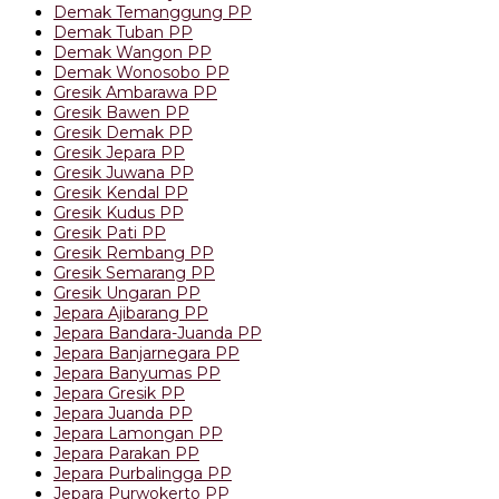
Demak Temanggung PP
Demak Tuban PP
Demak Wangon PP
Demak Wonosobo PP
Gresik Ambarawa PP
Gresik Bawen PP
Gresik Demak PP
Gresik Jepara PP
Gresik Juwana PP
Gresik Kendal PP
Gresik Kudus PP
Gresik Pati PP
Gresik Rembang PP
Gresik Semarang PP
Gresik Ungaran PP
Jepara Ajibarang PP
Jepara Bandara-Juanda PP
Jepara Banjarnegara PP
Jepara Banyumas PP
Jepara Gresik PP
Jepara Juanda PP
Jepara Lamongan PP
Jepara Parakan PP
Jepara Purbalingga PP
Jepara Purwokerto PP