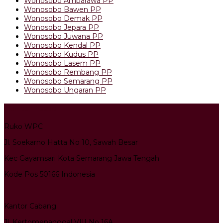
Wonosobo Ambarawa PP
Wonosobo Bawen PP
Wonosobo Demak PP
Wonosobo Jepara PP
Wonosobo Juwana PP
Wonosobo Kendal PP
Wonosobo Kudus PP
Wonosobo Lasem PP
Wonosobo Rembang PP
Wonosobo Semarang PP
Wonosobo Ungaran PP
Kantor Pusat
Ruko WPC
Jl. Soekarno Hatta No 10, Sawah Besar
Kec Gayamsari Kota Semarang Jawa Tengah
Kode Pos 50166 Indonesia
Kantor Cabang
Jl. Kertomenanggal VIII No 16A