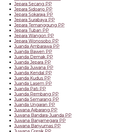
Jepara Secang PP
Jepara Sidoarjo PP
Jepara Sokaraja PP
Jepara Surabaya PP
Jepara Temanggung PP
Jepara Tuban PP
Jepara Wangon PP
Jepara Wonosobo PP
Juanda Ambarawa PP
Juanda Bawen PP
Juanda Demak PP
Juanda Jepara PP
Juanda Juwana PP
Juanda Kendal PP
Juanda Kudus PP
Juanda Lasem PP
Juanda Pati PP
Juanda Rembang PP
Juanda Semarang PP
Juanda Ungaran PP
Juwana Ajibarang PP
Juwana Bandara-Juanda PP
Juwana Banjarnegara PP
Juwana Banyumas PP
Juwana Gresik PP