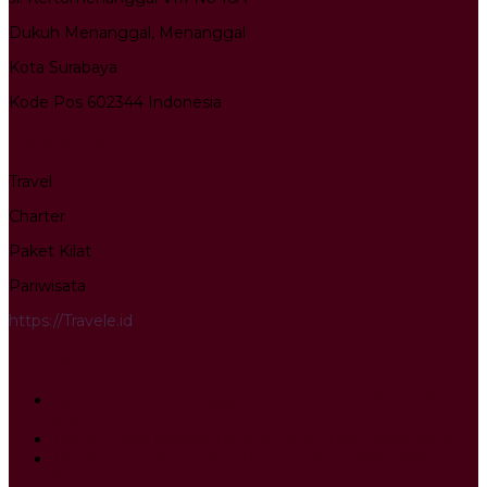
Dukuh Menanggal, Menanggal
Kota Surabaya
Kode Pos 602344 Indonesia
Layanan Kami
Travel
Charter
Paket Kilat
Pariwisata
https://Travele.id
Info terkini
Travel Bawen Tasikmalaya Door to Door : 0813-3604-
0403
Travel Bekasi Sleman Door to Door : 0813-3604-0403
Travel Sukoharjo Cirebon Door to Door : 0813-3604-
0403