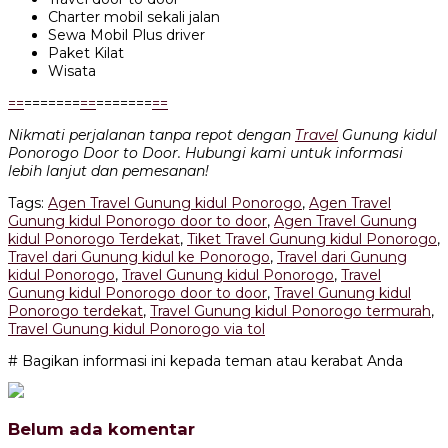
Charter mobil sekali jalan
Sewa Mobil Plus driver
Paket Kilat
Wisata
=
=
=======
=
=
=======
=
=
Nikmati perjalanan tanpa repot dengan
Travel
Gunung kidul
Ponorogo Door to Door. Hubungi kami untuk informasi
lebih lanjut dan pemesanan!
Tags:
Agen Travel Gunung kidul Ponorogo
,
Agen Travel
Gunung kidul Ponorogo door to door
,
Agen Travel Gunung
kidul Ponorogo Terdekat
,
Tiket Travel Gunung kidul Ponorogo
,
Travel dari Gunung kidul ke Ponorogo
,
Travel dari Gunung
kidul Ponorogo
,
Travel Gunung kidul Ponorogo
,
Travel
Gunung kidul Ponorogo door to door
,
Travel Gunung kidul
Ponorogo terdekat
,
Travel Gunung kidul Ponorogo termurah
,
Travel Gunung kidul Ponorogo via tol
# Bagikan informasi ini kepada teman atau kerabat Anda
Belum ada komentar