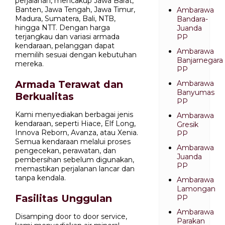
perjalanan, mencakup Jawa Barat,
Banten, Jawa Tengah, Jawa Timur,
Ambarawa
Madura, Sumatera, Bali, NTB,
Bandara-
hingga NTT. Dengan harga
Juanda
terjangkau dan variasi armada
PP
kendaraan, pelanggan dapat
Ambarawa
memilih sesuai dengan kebutuhan
Banjarnegara
mereka.
PP
Armada Terawat dan
Ambarawa
Banyumas
Berkualitas
PP
Kami menyediakan berbagai jenis
Ambarawa
kendaraan, seperti Hiace, Elf Long,
Gresik
Innova Reborn, Avanza, atau Xenia.
PP
Semua kendaraan melalui proses
Ambarawa
pengecekan, perawatan, dan
Juanda
pembersihan sebelum digunakan,
PP
memastikan perjalanan lancar dan
tanpa kendala.
Ambarawa
Lamongan
Fasilitas Unggulan
PP
Ambarawa
Disamping door to door service,
Parakan