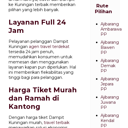
ke Kuningan terbaik memberikan
Rute
pilihan yang lebih banyak.
Pilihan
Layanan Full 24
Ajibarang
Jam
Ambarawa
PP
Pelayanan pelanggan Dampit
Ajibarang
Kuningan
agen travel terdekat
Bawen
tersedia 24 jam penuh,
PP
memudahkan konsumen untuk
Ajibarang
memesan dan menggunakan
Demak
layanan kapan pun diperlukan. Hal
PP
ini memberikan fleksibilitas yang
tinggi bagi para pelanggan.
Ajibarang
Jepara
Harga Tiket Murah
PP
dan Ramah di
Ajibarang
Juwana
Kantong
PP
Ajibarang
Dengan harga tiket Dampit
Kendal
Kuningan murah,
travel terbaik
PP
menawarkan solusi ekonomis