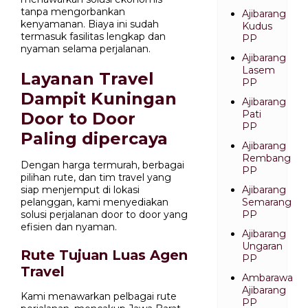
tanpa mengorbankan
Ajibarang
kenyamanan. Biaya ini sudah
Kudus
termasuk fasilitas lengkap dan
PP
nyaman selama perjalanan.
Ajibarang
Lasem
Layanan Travel
PP
Dampit Kuningan
Ajibarang
Pati
Door to Door
PP
Paling dipercaya
Ajibarang
Rembang
Dengan harga termurah, berbagai
PP
pilihan rute, dan tim travel yang
siap menjemput di lokasi
Ajibarang
pelanggan, kami menyediakan
Semarang
solusi perjalanan door to door yang
PP
efisien dan nyaman.
Ajibarang
Ungaran
Rute Tujuan Luas Agen
PP
Travel
Ambarawa
Ajibarang
Kami menawarkan pelbagai rute
PP