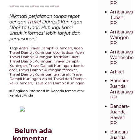
PP
=
=
=======
=
=
=======
=
=
Ambarawa
Nikmati perjalanan tanpa repot
Tuban
dengan
Travel
Dampit Kuningan
PP
Door to Door. Hubungi kami
Ambarawa
untuk informasi lebih lanjut dan
Wangon
pemesanan!
PP
Tags:
Agen Travel Dampit Kuningan
,
Agen
Ambarawa
Travel Dampit Kuningan door to door
,
Agen
Travel Dampit Kuningan Terdekat
,
Tiket
Wonosobo
Travel Dampit Kuningan
,
Travel Dampit
PP
Kuningan
,
Travel Dampit Kuningan door to
door
,
Travel Dampit Kuningan terdekat
,
Artikel
Travel Dampit Kuningan termurah
,
Travel
Dampit Kuningan via tol
,
Travel dari Dampit
Bandara-
ke Kuningan
,
Travel dari Dampit Kuningan
Juanda
# Bagikan informasi ini kepada teman atau
Ambarawa
kerabat Anda
PP
Bandara-
Juanda
Bawen
PP
Belum ada
Bandara-
Juanda
komentar