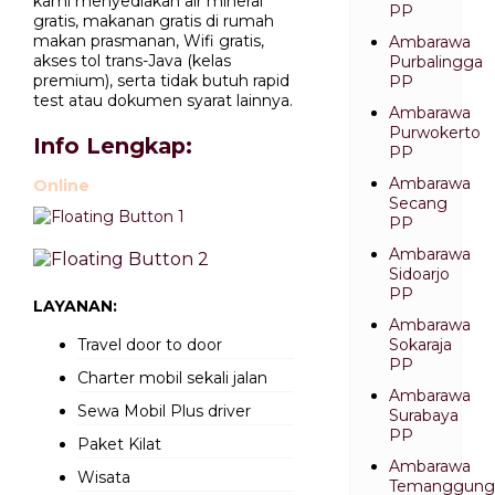
kami menyediakan air mineral
PP
gratis, makanan gratis di rumah
makan prasmanan, Wifi gratis,
Ambarawa
akses tol trans-Java (kelas
Purbalingga
premium), serta tidak butuh rapid
PP
test atau dokumen syarat lainnya.
Ambarawa
Purwokerto
Info Lengkap:
PP
Ambarawa
Online
Secang
PP
Ambarawa
Sidoarjo
PP
LAYANAN:
Ambarawa
Travel door to door
Sokaraja
PP
Charter mobil sekali jalan
Ambarawa
Sewa Mobil Plus driver
Surabaya
PP
Paket Kilat
Ambarawa
Wisata
Temanggung