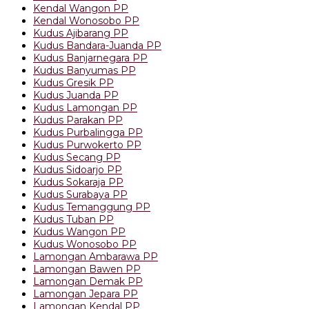
Kendal Wangon PP
Kendal Wonosobo PP
Kudus Ajibarang PP
Kudus Bandara-Juanda PP
Kudus Banjarnegara PP
Kudus Banyumas PP
Kudus Gresik PP
Kudus Juanda PP
Kudus Lamongan PP
Kudus Parakan PP
Kudus Purbalingga PP
Kudus Purwokerto PP
Kudus Secang PP
Kudus Sidoarjo PP
Kudus Sokaraja PP
Kudus Surabaya PP
Kudus Temanggung PP
Kudus Tuban PP
Kudus Wangon PP
Kudus Wonosobo PP
Lamongan Ambarawa PP
Lamongan Bawen PP
Lamongan Demak PP
Lamongan Jepara PP
Lamongan Kendal PP