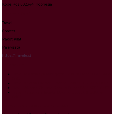
Kode Pos 602344 Indonesia
Layanan Kami
Travel
Charter
Paket Kilat
Pariwisata
https://Travele.id
Info terkini
Travel Tasikmalaya Mranggen Door to Door : 0813-3604-
0403
Travel Juwana Cirebon Door to Door : 0813-3604-0403
Travel Wirosari Cirebon Door to Door : 0813-3604-0403
Travel Petarukan Jakarta Door to Door : 0813-3604-
0403
Arni Trans - Travel Charter & Paket Kilat