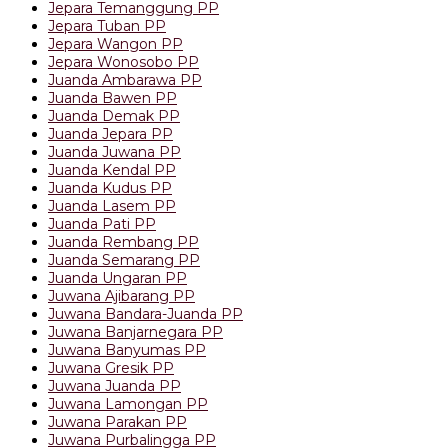
Jepara Temanggung PP
Jepara Tuban PP
Jepara Wangon PP
Jepara Wonosobo PP
Juanda Ambarawa PP
Juanda Bawen PP
Juanda Demak PP
Juanda Jepara PP
Juanda Juwana PP
Juanda Kendal PP
Juanda Kudus PP
Juanda Lasem PP
Juanda Pati PP
Juanda Rembang PP
Juanda Semarang PP
Juanda Ungaran PP
Juwana Ajibarang PP
Juwana Bandara-Juanda PP
Juwana Banjarnegara PP
Juwana Banyumas PP
Juwana Gresik PP
Juwana Juanda PP
Juwana Lamongan PP
Juwana Parakan PP
Juwana Purbalingga PP