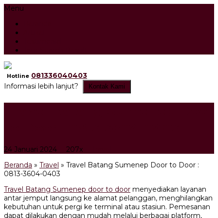
Menu
Beranda
Artikel
Testimonial
Tour Search Result
081336040403
Hotline
Informasi lebih lanjut?
Kontak Kami
Travel Batang Sumenep Door
to Door : 0813-3604-0403
24 Januari 2024
207x
Travel
Beranda
»
Travel
»
Travel Batang Sumenep Door to Door :
0813-3604-0403
Travel Batang Sumenep door to door
menyediakan layanan
antar jemput langsung ke alamat pelanggan, menghilangkan
kebutuhan untuk pergi ke terminal atau stasiun. Pemesanan
dapat dilakukan dengan mudah melalui berbagai platform,