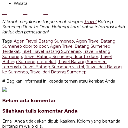
Wisata
=
=
=======
=
=
=======
=
=
Nikmati perjalanan tanpa repot dengan
Travel
Batang
Sumenep Door to Door. Hubungi kami untuk informasi lebih
lanjut dan pemesanan!
Tags:
Agen Travel Batang Sumenep
,
Agen Travel Batang
Sumenep door to door
,
Agen Travel Batang Sumenep
Terdekat
,
Tiket Travel Batang Sumenep
,
Travel Batang
Sumenep
,
Travel Batang Sumenep door to door
,
Travel
Batang Sumenep terdekat
,
Travel Batang Sumenep
termurah
,
Travel Batang Sumenep via tol
,
Travel dari Batang
ke Sumenep
,
Travel dari Batang Sumenep
# Bagikan informasi ini kepada teman atau kerabat Anda
Belum ada komentar
Silahkan tulis komentar Anda
Email Anda tidak akan dipublikasikan. Kolom yang bertanda
bintang (*) wajib diisi.