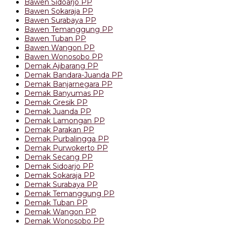
Bawen Sidoarjo PP
Bawen Sokaraja PP
Bawen Surabaya PP
Bawen Temanggung PP
Bawen Tuban PP
Bawen Wangon PP
Bawen Wonosobo PP
Demak Ajibarang PP
Demak Bandara-Juanda PP
Demak Banjarnegara PP
Demak Banyumas PP
Demak Gresik PP
Demak Juanda PP
Demak Lamongan PP
Demak Parakan PP
Demak Purbalingga PP
Demak Purwokerto PP
Demak Secang PP
Demak Sidoarjo PP
Demak Sokaraja PP
Demak Surabaya PP
Demak Temanggung PP
Demak Tuban PP
Demak Wangon PP
Demak Wonosobo PP