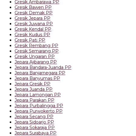
Gresik Ambarawa PP
Gresik Bawen PP
Gresik Demak PP
Gresik Jepara PP
Gresik Juwana PP
Gresik Kendal PP
Gresik Kudus PP
Gresik Pati PP
Gresik Rembang PP
Gresik Semarang PP
Gresik Ungaran PP
Jepara Ajibarang PP
Jepara Bandara-Juanda PP
Jepara Banjarnegara PP
Jepara Banyumas PP
Jepara Gresik PP
Jepara Juanda PP
Jepara Lamongan PP
Jepara Parakan PP
Jepara Purbalingga PP
Jepara Purwokerto PP
Jepara Secang PP
Jepara Sidoarjo PP
Jepara Sokaraja PP
Jepara Surabaya PP