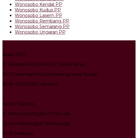
Wonosobo Kendal PP
Wonosobo Kudus PP
Wonosobo Lasem PP
Wonosobo Rembang PP
Wonosobo Semarang PP
Wonosobo Ungaran PP
Kantor Pusat
Ruko WPC
Jl. Soekarno Hatta No 10, Sawah Besar
Kec Gayamsari Kota Semarang Jawa Tengah
Kode Pos 50166 Indonesia
Kantor Cabang
Jl. Kertomenanggal VIII No 16A
Dukuh Menanggal, Menanggal
Kota Surabaya