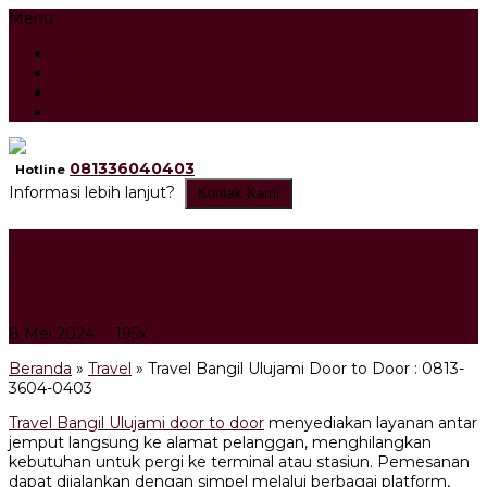
Menu
Beranda
Artikel
Testimonial
Tour Search Result
081336040403
Hotline
Informasi lebih lanjut?
Kontak Kami
Travel Bangil Ulujami Door to
Door : 0813-3604-0403
8 Mei 2024
195x
Travel
Beranda
»
Travel
»
Travel Bangil Ulujami Door to Door : 0813-
3604-0403
Travel Bangil Ulujami door to door
menyediakan layanan antar
jemput langsung ke alamat pelanggan, menghilangkan
kebutuhan untuk pergi ke terminal atau stasiun. Pemesanan
dapat dijalankan dengan simpel melalui berbagai platform,