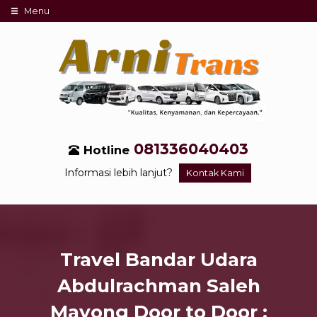
Menu
081336040403
Hotline
Informasi lebih lanjut?
Kontak Kami
Travel Bandar Udara
Abdulrachman Saleh
Mayong Door to Door :