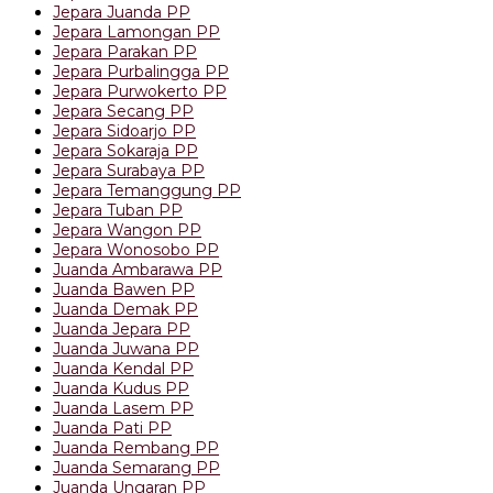
Jepara Juanda PP
Jepara Lamongan PP
Jepara Parakan PP
Jepara Purbalingga PP
Jepara Purwokerto PP
Jepara Secang PP
Jepara Sidoarjo PP
Jepara Sokaraja PP
Jepara Surabaya PP
Jepara Temanggung PP
Jepara Tuban PP
Jepara Wangon PP
Jepara Wonosobo PP
Juanda Ambarawa PP
Juanda Bawen PP
Juanda Demak PP
Juanda Jepara PP
Juanda Juwana PP
Juanda Kendal PP
Juanda Kudus PP
Juanda Lasem PP
Juanda Pati PP
Juanda Rembang PP
Juanda Semarang PP
Juanda Ungaran PP