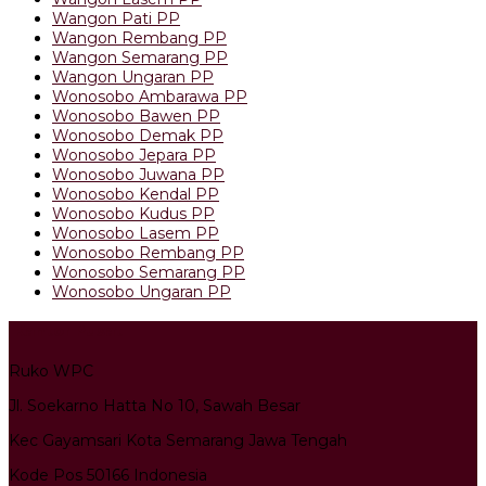
Wangon Pati PP
Wangon Rembang PP
Wangon Semarang PP
Wangon Ungaran PP
Wonosobo Ambarawa PP
Wonosobo Bawen PP
Wonosobo Demak PP
Wonosobo Jepara PP
Wonosobo Juwana PP
Wonosobo Kendal PP
Wonosobo Kudus PP
Wonosobo Lasem PP
Wonosobo Rembang PP
Wonosobo Semarang PP
Wonosobo Ungaran PP
Kantor Pusat
Ruko WPC
Jl. Soekarno Hatta No 10, Sawah Besar
Kec Gayamsari Kota Semarang Jawa Tengah
Kode Pos 50166 Indonesia