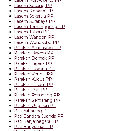
Lasem Purwokerto PP
Lasem Secang PP
Lasem Sidoarjo PP
Lasem Sokaraja PP
Lasem Surabaya PP
Lasem Temanggung PP
Lasem Tuban PP
Lasem Wangon PP
Lasem Wonosobo PP
Parakan Ambarawa PP
Parakan Bawen PP
Parakan Demak PP
Parakan Jepara PP
Parakan Juwana PP
Parakan Kendal PP
Parakan Kudus PP
Parakan Lasem PP
Parakan Pati PP
Parakan Rembang PP
Parakan Semarang PP
Parakan Ungaran PP
Pati Ajibarang PP
Pati Bandara-Juanda PP
Pati Banjarnegara PP
Pati Banyumas PP