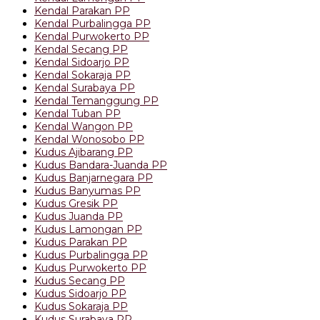
Kendal Parakan PP
Kendal Purbalingga PP
Kendal Purwokerto PP
Kendal Secang PP
Kendal Sidoarjo PP
Kendal Sokaraja PP
Kendal Surabaya PP
Kendal Temanggung PP
Kendal Tuban PP
Kendal Wangon PP
Kendal Wonosobo PP
Kudus Ajibarang PP
Kudus Bandara-Juanda PP
Kudus Banjarnegara PP
Kudus Banyumas PP
Kudus Gresik PP
Kudus Juanda PP
Kudus Lamongan PP
Kudus Parakan PP
Kudus Purbalingga PP
Kudus Purwokerto PP
Kudus Secang PP
Kudus Sidoarjo PP
Kudus Sokaraja PP
Kudus Surabaya PP