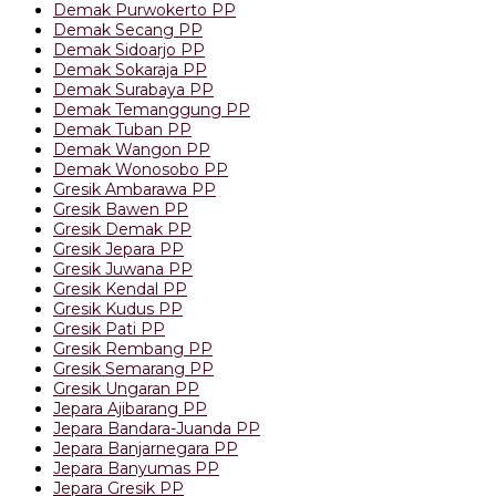
Demak Purwokerto PP
Demak Secang PP
Demak Sidoarjo PP
Demak Sokaraja PP
Demak Surabaya PP
Demak Temanggung PP
Demak Tuban PP
Demak Wangon PP
Demak Wonosobo PP
Gresik Ambarawa PP
Gresik Bawen PP
Gresik Demak PP
Gresik Jepara PP
Gresik Juwana PP
Gresik Kendal PP
Gresik Kudus PP
Gresik Pati PP
Gresik Rembang PP
Gresik Semarang PP
Gresik Ungaran PP
Jepara Ajibarang PP
Jepara Bandara-Juanda PP
Jepara Banjarnegara PP
Jepara Banyumas PP
Jepara Gresik PP