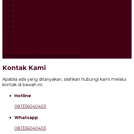
Travel Bawen Padalarang Door to Door : 0813-3604-
0403
Travel Bogor Mranggen Door to Door : 0813-3604-0403
Travel Purworejo Cirebon Door to Door : 0813-3604-
0403
Travel Surakarta Tasikmalaya Door to Door : 0813-3604-
0403
Arni Trans - Travel Charter & Paket Kilat
Kami Melayani Dengan Sepenuh Hati
Kontak Kami
Apabila ada yang ditanyakan, silahkan hubungi kami melalui
kontak di bawah ini.
Hotline
081336040403
Whatsapp
081336040403