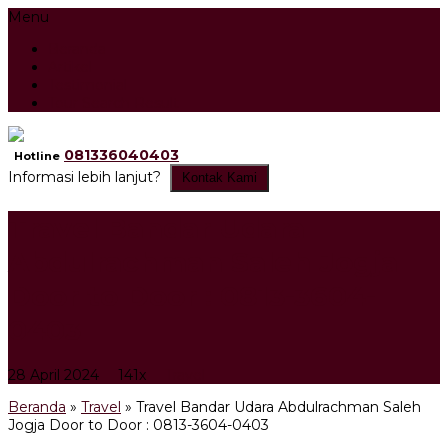
Menu
Beranda
Artikel
Testimonial
Tour Search Result
081336040403
Hotline
Informasi lebih lanjut?
Kontak Kami
Travel Bandar Udara
Abdulrachman Saleh Jogja
Door to Door : 0813-3604-
0403
28 April 2024
141x
Travel
Beranda
»
Travel
»
Travel Bandar Udara Abdulrachman Saleh
Jogja Door to Door : 0813-3604-0403