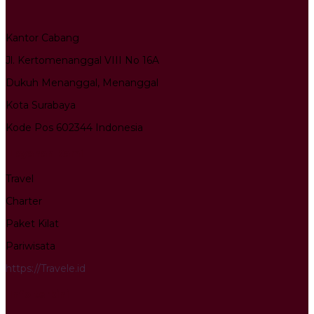
Kantor Cabang
Jl. Kertomenanggal VIII No 16A
Dukuh Menanggal, Menanggal
Kota Surabaya
Kode Pos 602344 Indonesia
Layanan Kami
Travel
Charter
Paket Kilat
Pariwisata
https://Travele.id
Info terkini