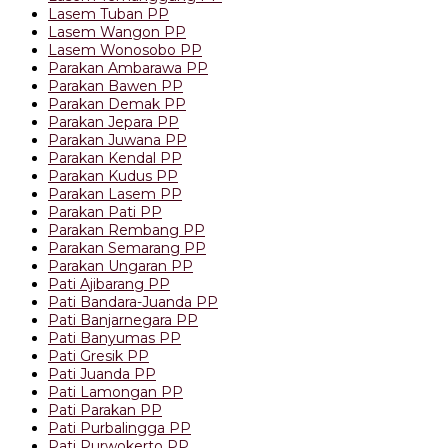
Lasem Tuban PP
Lasem Wangon PP
Lasem Wonosobo PP
Parakan Ambarawa PP
Parakan Bawen PP
Parakan Demak PP
Parakan Jepara PP
Parakan Juwana PP
Parakan Kendal PP
Parakan Kudus PP
Parakan Lasem PP
Parakan Pati PP
Parakan Rembang PP
Parakan Semarang PP
Parakan Ungaran PP
Pati Ajibarang PP
Pati Bandara-Juanda PP
Pati Banjarnegara PP
Pati Banyumas PP
Pati Gresik PP
Pati Juanda PP
Pati Lamongan PP
Pati Parakan PP
Pati Purbalingga PP
Pati Purwokerto PP