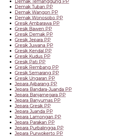
Demak Temanggung PP
Demak Tuban PP
Demak Wangon PP
Demak Wonosobo PP
Gresik Ambarawa PP
Gresik Bawen PP
Gresik Demak PP
Gresik Jepara PP
Gresik Juwana PP
Gresik Kendal PP
Gresik Kudus PP
Gresik Pati PP
Gresik Rembang PP
Gresik Semarang PP
Gresik Ungaran PP
Jepara Ajibarang PP
Jepara Bandara-Juanda PP
Jepara Banjarnegara PP
Jepara Banyumas PP
Jepara Gresik PP
Jepara Juanda PP
Jepara Lamongan PP
Jepara Parakan PP
Jepara Purbalingga PP
Jepara Purwokerto PP