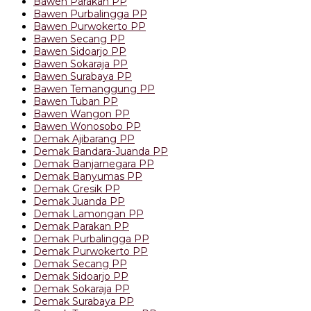
Bawen Parakan PP
Bawen Purbalingga PP
Bawen Purwokerto PP
Bawen Secang PP
Bawen Sidoarjo PP
Bawen Sokaraja PP
Bawen Surabaya PP
Bawen Temanggung PP
Bawen Tuban PP
Bawen Wangon PP
Bawen Wonosobo PP
Demak Ajibarang PP
Demak Bandara-Juanda PP
Demak Banjarnegara PP
Demak Banyumas PP
Demak Gresik PP
Demak Juanda PP
Demak Lamongan PP
Demak Parakan PP
Demak Purbalingga PP
Demak Purwokerto PP
Demak Secang PP
Demak Sidoarjo PP
Demak Sokaraja PP
Demak Surabaya PP