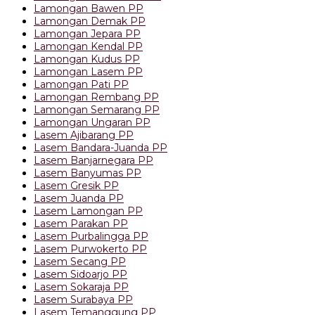
Lamongan Bawen PP
Lamongan Demak PP
Lamongan Jepara PP
Lamongan Kendal PP
Lamongan Kudus PP
Lamongan Lasem PP
Lamongan Pati PP
Lamongan Rembang PP
Lamongan Semarang PP
Lamongan Ungaran PP
Lasem Ajibarang PP
Lasem Bandara-Juanda PP
Lasem Banjarnegara PP
Lasem Banyumas PP
Lasem Gresik PP
Lasem Juanda PP
Lasem Lamongan PP
Lasem Parakan PP
Lasem Purbalingga PP
Lasem Purwokerto PP
Lasem Secang PP
Lasem Sidoarjo PP
Lasem Sokaraja PP
Lasem Surabaya PP
Lasem Temanggung PP