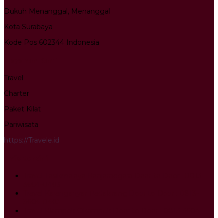
Dukuh Menanggal, Menanggal
Kota Surabaya
Kode Pos 602344 Indonesia
Layanan Kami
Travel
Charter
Paket Kilat
Pariwisata
https://Travele.id
Info terkini
Travel Tasikmalaya Banjarnegara Door to Door : 0813-
3604-0403
Travel Karanganyar Padalarang Door to Door : 0813-
3604-0403
Travel Klampok Cikampek Door to Door : 0813-3604-