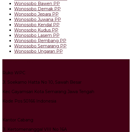
Wonosobo Bawen PP
Wonosobo Demak PP
Wonosobo Jepara PP
Wonosobo Juwana PP
Wonosobo Kendal PP
Wonosobo Kudus PP
Wonosobo Lasem PP
Wonosobo Rembang PP
Wonosobo Semarang PP
Wonosobo Ungaran PP
Kantor Pusat
Ruko WPC
Jl. Soekarno Hatta No 10, Sawah Besar
Kec Gayamsari Kota Semarang Jawa Tengah
Kode Pos 50166 Indonesia
Kantor Cabang
Jl. Kertomenanggal VIII No 16A