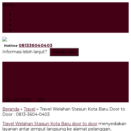
Menu
Beranda
Artikel
Testimonial
Tour Search Result
081336040403
Hotline
Informasi lebih lanjut?
Kontak Kami
Travel Welahan Stasiun Kota
Baru Door to Door : 0813-
3604-0403
1 Januari 2024
165x
Travel
Beranda
»
Travel
»
Travel Welahan Stasiun Kota Baru Door to
Door : 0813-3604-0403
Travel Welahan Stasiun Kota Baru door to door
menyediakan
layanan antar jemput langsung ke alamat pelanggan,