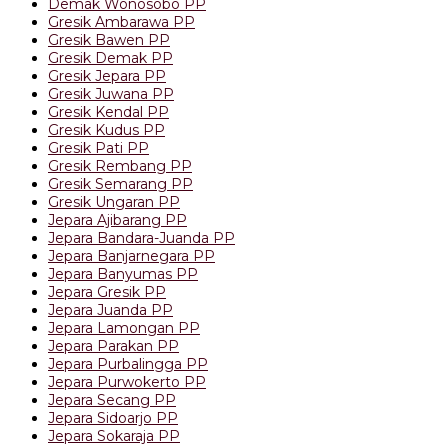
Demak Wonosobo PP
Gresik Ambarawa PP
Gresik Bawen PP
Gresik Demak PP
Gresik Jepara PP
Gresik Juwana PP
Gresik Kendal PP
Gresik Kudus PP
Gresik Pati PP
Gresik Rembang PP
Gresik Semarang PP
Gresik Ungaran PP
Jepara Ajibarang PP
Jepara Bandara-Juanda PP
Jepara Banjarnegara PP
Jepara Banyumas PP
Jepara Gresik PP
Jepara Juanda PP
Jepara Lamongan PP
Jepara Parakan PP
Jepara Purbalingga PP
Jepara Purwokerto PP
Jepara Secang PP
Jepara Sidoarjo PP
Jepara Sokaraja PP