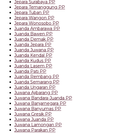
Jepara Surabaya PP
Jepara Temanggung PP
Jepara Tuban PP
Jepara Wangon PP
Jepara Wonosobo PP
Juanda Ambarawa PP
Juanda Bawen PP
Juanda Demak PP
Juanda Jepara PP
Juanda Juwana PP
Juanda Kendal PP
Juanda Kudus PP
Juanda Lasem PP
Juanda Pati PP
Juanda Rembang PP
Juanda Semarang PP
Juanda Ungaran PP
Juwana Ajibarang PP
Juwana Bandara-Juanda PP
Juwana Banjarnegara PP
Juwana Banyumas PP
Juwana Gresik PP
Juwana Juanda PP
Juwana Lamongan PP
Juwana Parakan PP