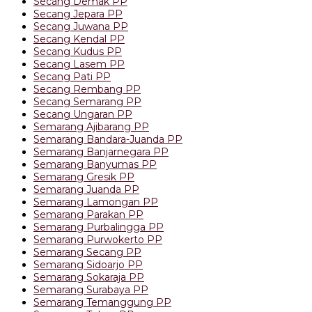
Secang Demak PP
Secang Jepara PP
Secang Juwana PP
Secang Kendal PP
Secang Kudus PP
Secang Lasem PP
Secang Pati PP
Secang Rembang PP
Secang Semarang PP
Secang Ungaran PP
Semarang Ajibarang PP
Semarang Bandara-Juanda PP
Semarang Banjarnegara PP
Semarang Banyumas PP
Semarang Gresik PP
Semarang Juanda PP
Semarang Lamongan PP
Semarang Parakan PP
Semarang Purbalingga PP
Semarang Purwokerto PP
Semarang Secang PP
Semarang Sidoarjo PP
Semarang Sokaraja PP
Semarang Surabaya PP
Semarang Temanggung PP