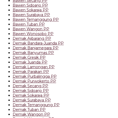
Bawen Secang PP
Bawen Sidoarjo PP
Bawen Sokaraja PP
Bawen Surabaya PP
Bawen Temanggung PP
Bawen Tuban PP
Bawen Wangon PP
Bawen Wonosobo PP
Demak Ajibarang PP
Demak Bandara-Juanda PP
Demak Banjarnegara PP
Demak Banyumas PP
Demak Gresik PP
Demak Juanda PP
Demak Lamongan PP
Demak Parakan PP
Demak Purbalingga PP
Demak Purwokerto PP
Demak Secang PP
Demak Sidoarjo PP
Demak Sokaraja PP
Demak Surabaya PP
Demak Temanggung PP
Demak Tuban PP
Demak Wangon PP