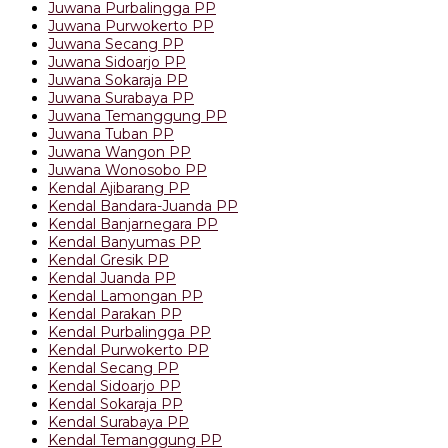
Juwana Purbalingga PP
Juwana Purwokerto PP
Juwana Secang PP
Juwana Sidoarjo PP
Juwana Sokaraja PP
Juwana Surabaya PP
Juwana Temanggung PP
Juwana Tuban PP
Juwana Wangon PP
Juwana Wonosobo PP
Kendal Ajibarang PP
Kendal Bandara-Juanda PP
Kendal Banjarnegara PP
Kendal Banyumas PP
Kendal Gresik PP
Kendal Juanda PP
Kendal Lamongan PP
Kendal Parakan PP
Kendal Purbalingga PP
Kendal Purwokerto PP
Kendal Secang PP
Kendal Sidoarjo PP
Kendal Sokaraja PP
Kendal Surabaya PP
Kendal Temanggung PP