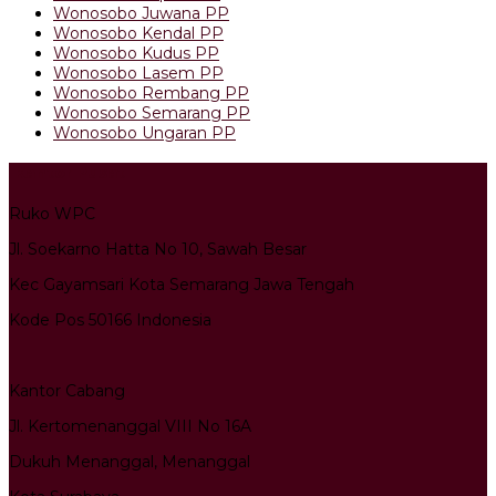
Wonosobo Juwana PP
Wonosobo Kendal PP
Wonosobo Kudus PP
Wonosobo Lasem PP
Wonosobo Rembang PP
Wonosobo Semarang PP
Wonosobo Ungaran PP
Kantor Pusat
Ruko WPC
Jl. Soekarno Hatta No 10, Sawah Besar
Kec Gayamsari Kota Semarang Jawa Tengah
Kode Pos 50166 Indonesia
Kantor Cabang
Jl. Kertomenanggal VIII No 16A
Dukuh Menanggal, Menanggal