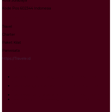
Kota Surabaya
Kode Pos 602344 Indonesia
Layanan Kami
Travel
Charter
Paket Kilat
Pariwisata
https://Travele.id
Info terkini
Travel Wirodeso Subang Door to Door : 0813-3604-
0403
Travel Salatiga Indramayu Door to Door : 0813-3604-
0403
Travel Majenang Jakarta Door to Door : 0813-3604-0403
Travel Klampok Padalarang Door to Door : 0813-3604-
0403