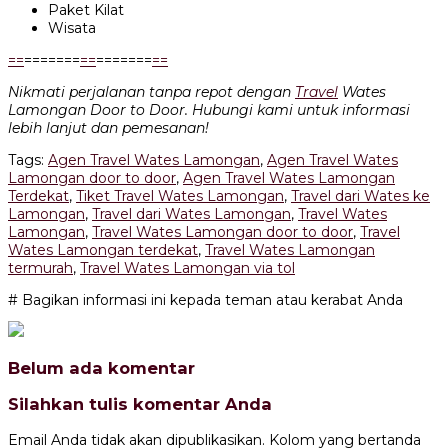
Paket Kilat
Wisata
=
=
=======
=
=
=======
=
=
Nikmati perjalanan tanpa repot dengan
Travel
Wates
Lamongan Door to Door. Hubungi kami untuk informasi
lebih lanjut dan pemesanan!
Tags:
Agen Travel Wates Lamongan
,
Agen Travel Wates
Lamongan door to door
,
Agen Travel Wates Lamongan
Terdekat
,
Tiket Travel Wates Lamongan
,
Travel dari Wates ke
Lamongan
,
Travel dari Wates Lamongan
,
Travel Wates
Lamongan
,
Travel Wates Lamongan door to door
,
Travel
Wates Lamongan terdekat
,
Travel Wates Lamongan
termurah
,
Travel Wates Lamongan via tol
# Bagikan informasi ini kepada teman atau kerabat Anda
Belum ada komentar
Silahkan tulis komentar Anda
Email Anda tidak akan dipublikasikan. Kolom yang bertanda