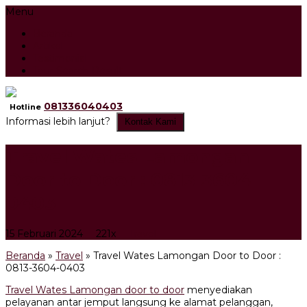
Menu
Beranda
Artikel
Testimonial
Tour Search Result
081336040403
Hotline
Informasi lebih lanjut?
Kontak Kami
Travel Wates Lamongan
Door to Door : 0813-3604-
0403
15 Februari 2024
221x
Travel
Beranda
»
Travel
»
Travel Wates Lamongan Door to Door :
0813-3604-0403
Travel Wates Lamongan door to door
menyediakan
pelayanan antar jemput langsung ke alamat pelanggan,