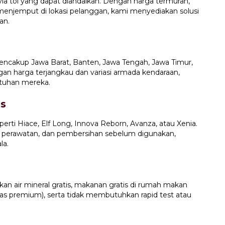
 via tol yang dapat diandalkan. Dengan harga termurah,
p menjemput di lokasi pelanggan, kami menyediakan solusi
an.
encakup Jawa Barat, Banten, Jawa Tengah, Jawa Timur,
gan harga terjangkau dan variasi armada kendaraan,
tuhan mereka.
as
erti Hiace, Elf Long, Innova Reborn, Avanza, atau Xenia.
 perawatan, dan pembersihan sebelum digunakan,
la.
kan air mineral gratis, makanan gratis di rumah makan
kelas premium), serta tidak membutuhkan rapid test atau