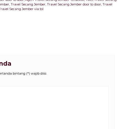
Jember
,
Travel Secang Jember
,
Travel Secang Jember door to door
,
Travel
Travel Secang Jember via tol
Anda
tanda bintang (*) wajib diisi.