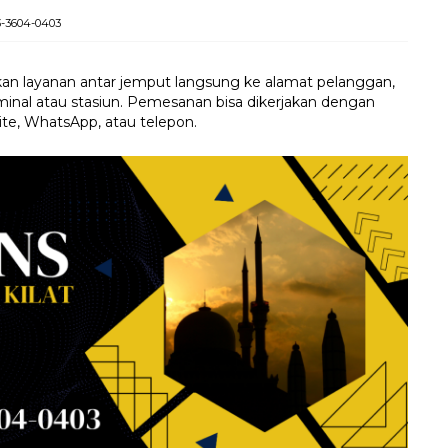
3-3604-0403
n layanan antar jemput langsung ke alamat pelanggan,
inal atau stasiun. Pemesanan bisa dikerjakan dengan
ite, WhatsApp, atau telepon.
Travel Surabaya Jepara
Rp 250.000
/ pax