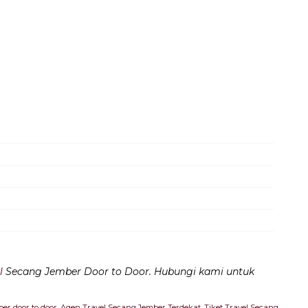
l
Secang Jember Door to Door. Hubungi kami untuk
er door to door
,
Agen Travel Secang Jember Terdekat
,
Tiket Travel Secang