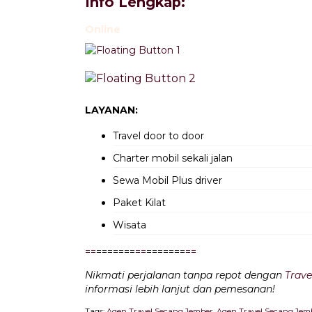
Info Lengkap:
Online
LAYANAN:
Travel door to door
Charter mobil sekali jalan
Sewa Mobil Plus driver
Paket Kilat
Wisata
=
=
=======
=
=
=======
=
=
Nikmati perjalanan tanpa repot dengan
Trave
informasi lebih lanjut dan pemesanan!
Tags:
Agen Travel Secang Jember
,
Agen Travel Secang Jemb