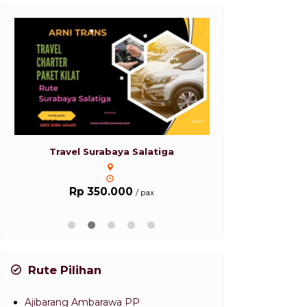
Travel Surabaya Salatiga
Travel Su
Rp 350.000
Rp 25
/ pax
Rute Pilihan
Ajibarang Ambarawa PP