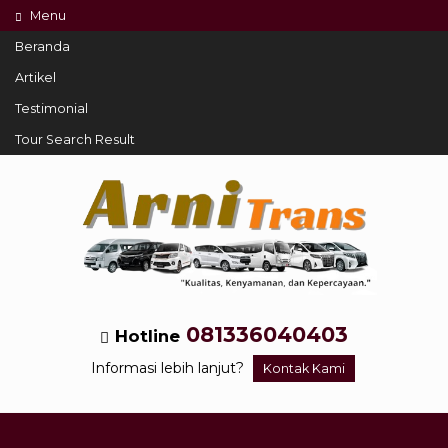
Menu
Beranda
Artikel
Testimonial
Tour Search Result
081336040403
Hotline
Informasi lebih lanjut?
Kontak Kami