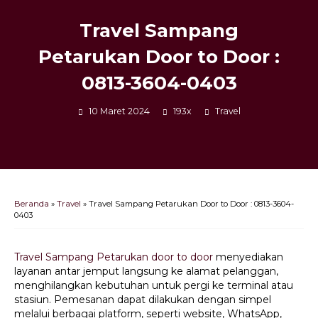
Travel Sampang
Petarukan Door to Door :
0813-3604-0403
10 Maret 2024
193x
Travel
Beranda
»
Travel
»
Travel Sampang Petarukan Door to Door : 0813-3604-
0403
Travel Sampang Petarukan door to door
menyediakan
layanan antar jemput langsung ke alamat pelanggan,
menghilangkan kebutuhan untuk pergi ke terminal atau
stasiun. Pemesanan dapat dilakukan dengan simpel
melalui berbagai platform, seperti website, WhatsApp,