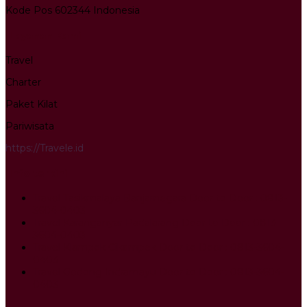
Kode Pos 602344 Indonesia
Layanan Kami
Travel
Charter
Paket Kilat
Pariwisata
https://Travele.id
Info terkini
Travel Tasikmalaya Banjarnegara Door to Door : 0813-
3604-0403
Travel Karanganyar Padalarang Door to Door : 0813-
3604-0403
Travel Klampok Cikampek Door to Door : 0813-3604-
0403
Travel Godong Indramayu Door to Door : 0813-3604-
0403