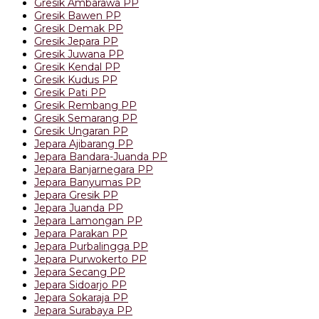
Gresik Ambarawa PP
Gresik Bawen PP
Gresik Demak PP
Gresik Jepara PP
Gresik Juwana PP
Gresik Kendal PP
Gresik Kudus PP
Gresik Pati PP
Gresik Rembang PP
Gresik Semarang PP
Gresik Ungaran PP
Jepara Ajibarang PP
Jepara Bandara-Juanda PP
Jepara Banjarnegara PP
Jepara Banyumas PP
Jepara Gresik PP
Jepara Juanda PP
Jepara Lamongan PP
Jepara Parakan PP
Jepara Purbalingga PP
Jepara Purwokerto PP
Jepara Secang PP
Jepara Sidoarjo PP
Jepara Sokaraja PP
Jepara Surabaya PP