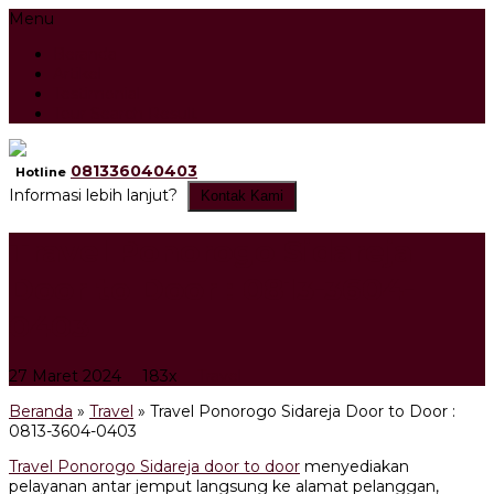
Menu
Beranda
Artikel
Testimonial
Tour Search Result
081336040403
Hotline
Informasi lebih lanjut?
Kontak Kami
Travel Ponorogo Sidareja
Door to Door : 0813-3604-
0403
27 Maret 2024
183x
Travel
Beranda
»
Travel
»
Travel Ponorogo Sidareja Door to Door :
0813-3604-0403
Travel Ponorogo Sidareja door to door
menyediakan
pelayanan antar jemput langsung ke alamat pelanggan,