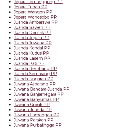
Jepara Temanggung PP
Jepara Tuban PP
Jepara Wangon PP
Jepara Wonosobo PP
Juanda Ambarawa PP
Juanda Bawen PP
Juanda Demak PP
Juanda Jepara PP
Juanda Juwana PP
Juanda Kendal PP
Juanda Kudus PP
Juanda Lasem PP
Juanda Pati PP
Juanda Rembang PP
Juanda Semarang PP
Juanda Ungaran PP
Juwana Ajibarang PP
Juwana Bandara-Juanda PP
Juwana Banjarnegara PP
Juwana Banyumas PP
Juwana Gresik PP
Juwana Juanda PP
Juwana Lamongan PP
Juwana Parakan PP
Juwana Purbalingga PP