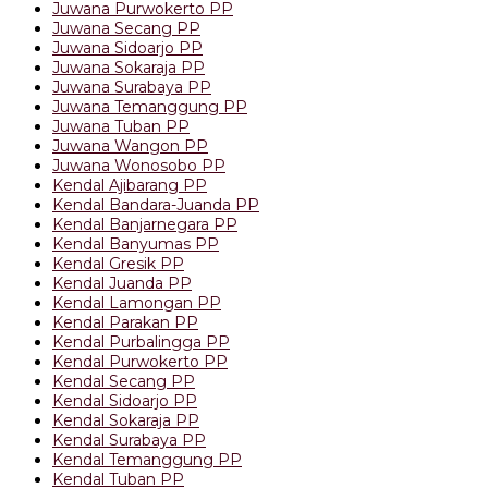
Juwana Purwokerto PP
Juwana Secang PP
Juwana Sidoarjo PP
Juwana Sokaraja PP
Juwana Surabaya PP
Juwana Temanggung PP
Juwana Tuban PP
Juwana Wangon PP
Juwana Wonosobo PP
Kendal Ajibarang PP
Kendal Bandara-Juanda PP
Kendal Banjarnegara PP
Kendal Banyumas PP
Kendal Gresik PP
Kendal Juanda PP
Kendal Lamongan PP
Kendal Parakan PP
Kendal Purbalingga PP
Kendal Purwokerto PP
Kendal Secang PP
Kendal Sidoarjo PP
Kendal Sokaraja PP
Kendal Surabaya PP
Kendal Temanggung PP
Kendal Tuban PP