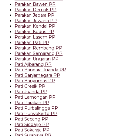
Parakan Bawen PP
Parakan Demak PP
Parakan Jepara PP
Parakan Juwana PP
Parakan Kendal PP
Parakan Kudus PP
Parakan Lasem PP
Parakan Pati PP
Parakan Rembang PP
Parakan Semarang PP
Parakan Ungaran PP
Pati Ajibarang PP
Pati Bandara-Juanda PP
Pati Banjarnegara PP
Pati Banyumas PP
Pati Gresik PP
Pati Juanda PP
Pati Lamongan PP
Pati Parakan PP
Pati Purbalingga PP
Pati Purwokerto PP
Pati Secang PP
Pati Sidoarjo PP
Pati Sokaraja PP
Pati Surabaya PP