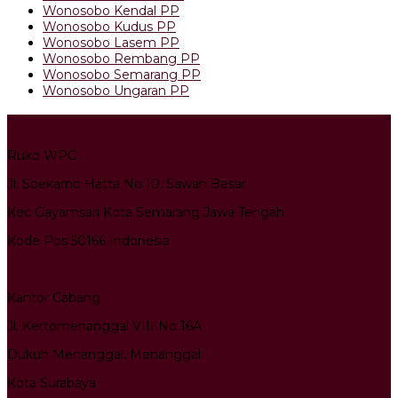
Wonosobo Kendal PP
Wonosobo Kudus PP
Wonosobo Lasem PP
Wonosobo Rembang PP
Wonosobo Semarang PP
Wonosobo Ungaran PP
Kantor Pusat
Ruko WPC
Jl. Soekarno Hatta No 10, Sawah Besar
Kec Gayamsari Kota Semarang Jawa Tengah
Kode Pos 50166 Indonesia
Kantor Cabang
Jl. Kertomenanggal VIII No 16A
Dukuh Menanggal, Menanggal
Kota Surabaya